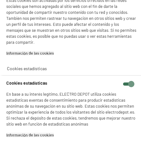
Estas cookies son activadas por los servicios ofrecidos en las redes
sociales que hemos agregado al sitio web con el fin de darte la
oportunidad de compartir nuestro contenido con tu red y conocidos.
También nos permiten rastrear tu navegación en otros sitios web y crear
un perfil de tus intereses. Esto puede afectar el contenido y los
mensajes que se muestran en otros sitios web que visitas. Si no permites
estas cookies, es posible que no puedas usar o ver estas herramientas
para compartir.
Información de las cookies‎
Cookies estadísticas
Cookies estadísticas
En base a su interés legítimo, ELECTRO DEPOT utiliza cookies
estadísticas exentas de consentimiento para producir estadísticas
anónimas de su navegación en su sitio web. Estas cookies nos permiten
product_anchor_characteristics
optimizar la experiencia de todos los visitantes del sitio electrodepot.es.
Si rechaza el depósito de estas cookies, tendremos que mejorar nuestro
19
sitio web en función de estadísticas anónimas
€
98
Información de las cookies‎