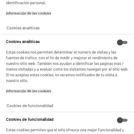
identificación personal.
DEPOT
Información de las cookies‎
Con el fin de mejorar tu experiencia, y tras tu consentimiento, ELECTRO DEPOT
y sus socios utilizan cookies que procesan tus datos personales para:
- compartir contenido adaptado a tus preferencias
Cookies analíticas
- ofrecer publicidad y comunicaciones personalizadas
- facilitar el intercambio de contenido en las redes sociales
- analizar el tráfico en nuestro sitio web Consulta la política de cookies.
Cookies analíticas
Consulta la política de cookies.
.
Estas cookies nos permiten determinar el número de visitas y las
Si aceptas, la experiencia será aún mejor. Si no acepta, se utilizarán cookies
fuentes de tráfico, con el fin de medir y mejorar el rendimiento de
estadísticas anónimas basadas en tu navegación. Puedes oponerte a su uso
nuestro sitio web. También nos ayudan a identificar las páginas más /
gestionando sus cookies.
menos visitadas y a evaluar cómo los visitantes navegan por el sitio web.
¡Buena visita!
Si no aceptas estas cookies, no seremos notificados de tu visita a
nuestro sitio.
✔ ACEPTAR TODAS
Información de las cookies‎
Gestionar cookies
Cookies de funcionalidad
Cookies de funcionalidad
Estas cookies permiten que el sitio ofrezca una mejor funcionalidad y