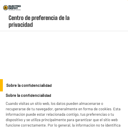
Envio Gratis +99€ y Recogida Gratis en tienda 1h
Centro de preferencia de la 
geolocation-header-icon-text
header-
Carrito
privacidad
Menú
login-
account
Utensilos de cocina
Cuchillos 5 unidades + tijeras inoxidables
Sobre la confidencialidad
Sobre la confidencialidad
Cuando visitas un sitio web, los datos pueden almacenarse o
recuperarse de tu navegador, generalmente en forma de cookies. Esta
información puede estar relacionada contigo, tus preferencias o tu
dispositivo y se utiliza principalmente para garantizar que el sitio web
funcione correctamente. Por lo general, la información no te identifica