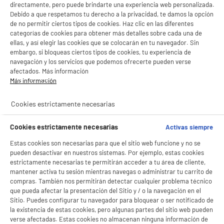
directamente, pero puede brindarte una experiencia web personalizada.
Debido a que respetamos tu derecho a la privacidad, te damos la opción
de no permitir ciertos tipos de cookies. Haz clic en las diferentes
categorías de cookies para obtener más detalles sobre cada una de
ellas, y así elegir las cookies que se colocarán en tu navegador. Sin
embargo, si bloqueas ciertos tipos de cookies, tu experiencia de
navegación y los servicios que podemos ofrecerte pueden verse
afectados. Más información
Más información
BIENVENIDO a ELECTRO
Rechazar todas
Cookies estrictamente necesarias
DEPOT
product_anchor_characteristics
Con el fin de mejorar tu experiencia, y tras tu consentimiento, ELECTRO DEPOT
Cookies estrictamente necesarias
Activas siempre
y sus socios utilizan cookies que procesan tus datos personales para:
- compartir contenido adaptado a tus preferencias
22
€
95
Estas cookies son necesarias para que el sitio web funcione y no se
- ofrecer publicidad y comunicaciones personalizadas
pueden desactivar en nuestros sistemas. Por ejemplo, estas cookies
- facilitar el intercambio de contenido en las redes sociales
estrictamente necesarias te permitirán acceder a tu área de cliente,
- analizar el tráfico en nuestro sitio web Consulta la política de cookies.
Consulta la política de cookies.
.
mantener activa tu sesión mientras navegas o administrar tu carrito de
compras. También nos permitirán detectar cualquier problema técnico
Si aceptas, la experiencia será aún mejor. Si no acepta, se utilizarán cookies
que pueda afectar la presentación del Sitio y / o la navegación en el
estadísticas anónimas basadas en tu navegación. Puedes oponerte a su uso
Sitio. Puedes configurar tu navegador para bloquear o ser notificado de
gestionando sus cookies.
la existencia de estas cookies, pero algunas partes del sitio web pueden
¡Buena visita!
verse afectadas. Estas cookies no almacenan ninguna información de