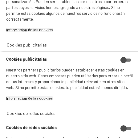
Tapa con soporte para vasos
personalización. Pueden ser establecidas por nosotros o por terceras
partes cuyos servicios hemos agregado a nuestras páginas. Si no
Colores
Bicolor
permite estas cookies algunos de nuestros servicios no funcionarán
correctamente.
Dimensiones del producto
AL 41,5 cm x AN 39 cm x PR
28,5 cm
Información de las cookies‎
Dimensiones paquete
AL 41,5 cm x AN 39 cm x PR
Cookies publicitarias
28,5 cm
Peso bruto
2,64kg
Cookies publicitarias
Código del artículo
10016685
Nuestros partners publicitarios pueden establecer estas cookies en
nuestro sitio web. Estas empresas pueden utilizarlas para crear un perfil
de tus intereses y proporcionarte publicidad relevante en otros sitios
web. Si no permite estas cookies, tu publicidad estará menos dirigida.
Información de las cookies‎
Cookies de redes sociales
Cookies de redes sociales