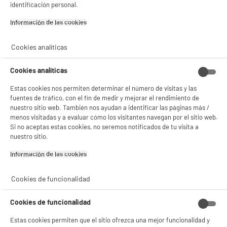
identificación personal.
✔ ACEPTAR TODAS
Información de las cookies‎
Gestionar cookies
Garantía incluida :
3 años
Hasta
agosto 2029
Cookies analíticas
Cookies analíticas
Características
Estas cookies nos permiten determinar el número de visitas y las
fuentes de tráfico, con el fin de medir y mejorar el rendimiento de
Marca
.
nuestro sitio web. También nos ayudan a identificar las páginas más /
menos visitadas y a evaluar cómo los visitantes navegan por el sitio web.
Capacidad
25L
Si no aceptas estas cookies, no seremos notificados de tu visita a
nuestro sitio.
Características adicionales
Nevera pasiva con capacidad
de 25 L + fuente para bebidas
Información de las cookies‎
con capacidad de 4 L
Mantiene el frío durante +/- 9
horas con al menos 2 bloques
Cookies de funcionalidad
de hielo
La temperatura puede variar
Cookies de funcionalidad
+/- 18° por debajo de la
temperatura ambiente
Estas cookies permiten que el sitio ofrezca una mejor funcionalidad y