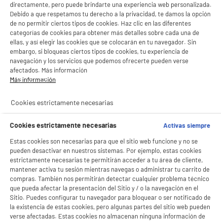
directamente, pero puede brindarte una experiencia web personalizada.
Debido a que respetamos tu derecho a la privacidad, te damos la opción
de no permitir ciertos tipos de cookies. Haz clic en las diferentes
categorías de cookies para obtener más detalles sobre cada una de
ellas, y así elegir las cookies que se colocarán en tu navegador. Sin
embargo, si bloqueas ciertos tipos de cookies, tu experiencia de
navegación y los servicios que podemos ofrecerte pueden verse
afectados. Más información
Más información
BIENVENIDO a ELECTRO
product_anchor_characteristics
Rechazar todas
Cookies estrictamente necesarias
DEPOT
12
€
99
Con el fin de mejorar tu experiencia, y tras tu consentimiento, ELECTRO DEPOT
Cookies estrictamente necesarias
Activas siempre
y sus socios utilizan cookies que procesan tus datos personales para:
- compartir contenido adaptado a tus preferencias
Estas cookies son necesarias para que el sitio web funcione y no se
- ofrecer publicidad y comunicaciones personalizadas
pueden desactivar en nuestros sistemas. Por ejemplo, estas cookies
- facilitar el intercambio de contenido en las redes sociales
estrictamente necesarias te permitirán acceder a tu área de cliente,
- analizar el tráfico en nuestro sitio web Consulta la política de cookies.
Consulta la política de cookies.
.
mantener activa tu sesión mientras navegas o administrar tu carrito de
compras. También nos permitirán detectar cualquier problema técnico
Si aceptas, la experiencia será aún mejor. Si no acepta, se utilizarán cookies
que pueda afectar la presentación del Sitio y / o la navegación en el
estadísticas anónimas basadas en tu navegación. Puedes oponerte a su uso
Sitio. Puedes configurar tu navegador para bloquear o ser notificado de
gestionando sus cookies.
la existencia de estas cookies, pero algunas partes del sitio web pueden
¡Buena visita!
verse afectadas. Estas cookies no almacenan ninguna información de