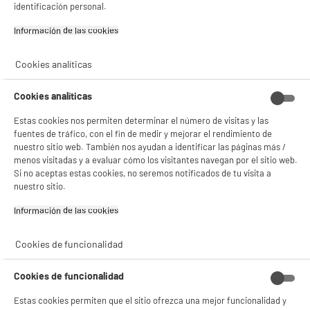
identificación personal.
Garantía incluida :
3 años
✔ ACEPTAR TODAS
Hasta
agosto 2029
Información de las cookies‎
Gestionar cookies
Cookies analíticas
Características
Cookies analíticas
Marca
.
Estas cookies nos permiten determinar el número de visitas y las
Capacidad
30L
fuentes de tráfico, con el fin de medir y mejorar el rendimiento de
nuestro sitio web. También nos ayudan a identificar las páginas más /
Características adicionales
Mantener el frío
menos visitadas y a evaluar cómo los visitantes navegan por el sitio web.
Si no aceptas estas cookies, no seremos notificados de tu visita a
Colores
Varios Colores
nuestro sitio.
Dimensiones del producto
AL 37 cm x AN 31 cm x PR 31
Información de las cookies‎
cm
Dimensiones paquete
AL 37 cm x AN 31 cm x PR 31
Cookies de funcionalidad
cm
Cookies de funcionalidad
Peso bruto
0,565kg
Estas cookies permiten que el sitio ofrezca una mejor funcionalidad y
Nombre del fabricante,
KOOPMAN INTERNATIONAL