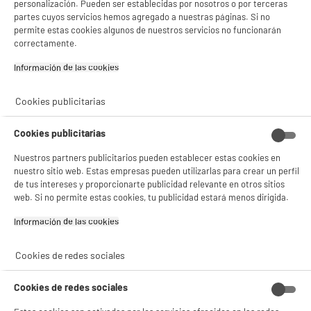
personalización. Pueden ser establecidas por nosotros o por terceras
nombre de la empresa o marca
partes cuyos servicios hemos agregado a nuestras páginas. Si no
registrada
permite estas cookies algunos de nuestros servicios no funcionarán
correctamente.
Dirección de envio
DISTELWEG 88 1031 HH
AMSTERDAM
Información de las cookies‎
correo electrónico
INFO@KOOPMANINT.COM
Cookies publicitarias
Código del artículo
987846
Cookies publicitarias
Nuestros partners publicitarios pueden establecer estas cookies en
nuestro sitio web. Estas empresas pueden utilizarlas para crear un perfil
de tus intereses y proporcionarte publicidad relevante en otros sitios
web. Si no permite estas cookies, tu publicidad estará menos dirigida.
Información de las cookies‎
Cookies de redes sociales
Cookies de redes sociales