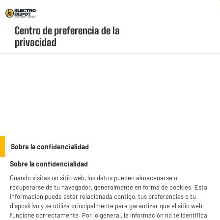
Envio Gratis +99€ y Recogida Gratis en tienda 1h
Centro de preferencia de la 
geolocation-header-icon-text
header-
Carrito
privacidad
Menú
login-
account
Utensilos de cocina
Nevera flexible 30L 31x31x37cm
Sobre la confidencialidad
Sobre la confidencialidad
Cuando visitas un sitio web, los datos pueden almacenarse o
recuperarse de tu navegador, generalmente en forma de cookies. Esta
información puede estar relacionada contigo, tus preferencias o tu
dispositivo y se utiliza principalmente para garantizar que el sitio web
funcione correctamente. Por lo general, la información no te identifica