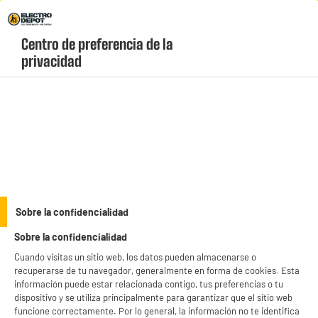
Envio Gratis +99€ y Recogida Gratis en tienda 1h
Centro de preferencia de la 
geolocation-header-icon-text
header-
Carrito
privacidad
Menú
login-
account
Accesorios de café
Descalcificador para cafeteras DELONGHI ECO
DECALK MINI 2x100 ml.
Sobre la confidencialidad
Sobre la confidencialidad
Cuando visitas un sitio web, los datos pueden almacenarse o
recuperarse de tu navegador, generalmente en forma de cookies. Esta
información puede estar relacionada contigo, tus preferencias o tu
dispositivo y se utiliza principalmente para garantizar que el sitio web
funcione correctamente. Por lo general, la información no te identifica