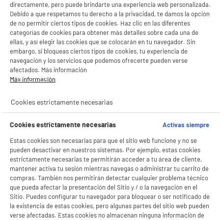
directamente, pero puede brindarte una experiencia web personalizada.
Debido a que respetamos tu derecho a la privacidad, te damos la opción
de no permitir ciertos tipos de cookies. Haz clic en las diferentes
categorías de cookies para obtener más detalles sobre cada una de
ellas, y así elegir las cookies que se colocarán en tu navegador. Sin
embargo, si bloqueas ciertos tipos de cookies, tu experiencia de
navegación y los servicios que podemos ofrecerte pueden verse
afectados. Más información
Más información
product_anchor_characteristics
Cookies estrictamente necesarias
BIENVENIDO a ELECTRO
Rechazar todas
8
€
96
Cookies estrictamente necesarias
Activas siempre
DEPOT
Estas cookies son necesarias para que el sitio web funcione y no se
Con el fin de mejorar tu experiencia, y tras tu consentimiento, ELECTRO DEPOT
pueden desactivar en nuestros sistemas. Por ejemplo, estas cookies
y sus socios utilizan cookies que procesan tus datos personales para:
estrictamente necesarias te permitirán acceder a tu área de cliente,
- compartir contenido adaptado a tus preferencias
mantener activa tu sesión mientras navegas o administrar tu carrito de
- ofrecer publicidad y comunicaciones personalizadas
compras. También nos permitirán detectar cualquier problema técnico
- facilitar el intercambio de contenido en las redes sociales
que pueda afectar la presentación del Sitio y / o la navegación en el
- analizar el tráfico en nuestro sitio web Consulta la política de cookies.
Sitio. Puedes configurar tu navegador para bloquear o ser notificado de
Consulta la política de cookies.
.
la existencia de estas cookies, pero algunas partes del sitio web pueden
verse afectadas. Estas cookies no almacenan ninguna información de
Si aceptas, la experiencia será aún mejor. Si no acepta, se utilizarán cookies