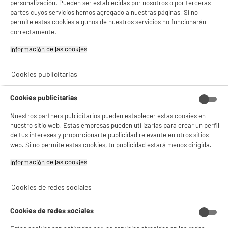
personalización. Pueden ser establecidas por nosotros o por terceras
Garantía incluida :
3 años
partes cuyos servicios hemos agregado a nuestras páginas. Si no
Hasta
agosto 2029
permite estas cookies algunos de nuestros servicios no funcionarán
correctamente.
Información de las cookies‎
Características
Cookies publicitarias
Marca
DELONGHI
Tipo de producto
Desincrustante
Cookies publicitarias
Utilización
Desincrustante
Nuestros partners publicitarios pueden establecer estas cookies en
nuestro sitio web. Estas empresas pueden utilizarlas para crear un perfil
Compatible con
Todas Las Cafeteras Espresso
de tus intereses y proporcionarte publicidad relevante en otros sitios
web. Si no permite estas cookies, tu publicidad estará menos dirigida.
Características adicionales
2 dosis únicas para 2
operaciones de
Información de las cookies‎
descalcificación (2 x 100 ml),
formato fácil de usar y sin
Cookies de redes sociales
desperdicio. Una
descalcificación regular y
eficaz de las cafeteras
Cookies de redes sociales
garantiza su longevidad y un