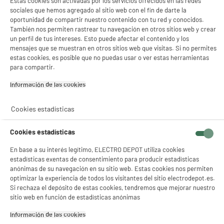
Estas cookies son activadas por los servicios ofrecidos en las redes
rendimiento óptimo a lo largo
sociales que hemos agregado al sitio web con el fin de darte la
del tiempo. El mantenimiento
oportunidad de compartir nuestro contenido con tu red y conocidos.
de la cafetera también es
También nos permiten rastrear tu navegación en otros sitios web y crear
indispensable para conservar
un perfil de tus intereses. Esto puede afectar el contenido y los
un sabor de café intenso y
mensajes que se muestran en otros sitios web que visitas. Si no permites
natural.
estas cookies, es posible que no puedas usar o ver estas herramientas
para compartir.
Código del artículo
969287
Información de las cookies‎
Cookies estadísticas
Cookies estadísticas
En base a su interés legítimo, ELECTRO DEPOT utiliza cookies
estadísticas exentas de consentimiento para producir estadísticas
anónimas de su navegación en su sitio web. Estas cookies nos permiten
optimizar la experiencia de todos los visitantes del sitio electrodepot.es.
Si rechaza el depósito de estas cookies, tendremos que mejorar nuestro
sitio web en función de estadísticas anónimas
Información de las cookies‎