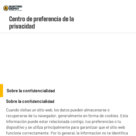
Envio Gratis +99€ y Recogida Gratis en tienda 1h
Centro de preferencia de la 
geolocation-header-icon-text
header-
Carrito
privacidad
Menú
login-
account
Accesorios de café
Concentrado para SODASTREAM PEPSI MAX 440ml
Sobre la confidencialidad
Sobre la confidencialidad
Cuando visitas un sitio web, los datos pueden almacenarse o
recuperarse de tu navegador, generalmente en forma de cookies. Esta
información puede estar relacionada contigo, tus preferencias o tu
dispositivo y se utiliza principalmente para garantizar que el sitio web
funcione correctamente. Por lo general, la información no te identifica