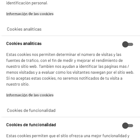
identificación personal.
- ofrecer publicidad y comunicaciones personalizadas
- facilitar el intercambio de contenido en las redes sociales
Información de las cookies‎
- analizar el tráfico en nuestro sitio web Consulta la política de cookies.
Consulta la política de cookies.
.
Cookies analíticas
Si aceptas, la experiencia será aún mejor. Si no acepta, se utilizarán cookies
estadísticas anónimas basadas en tu navegación. Puedes oponerte a su uso
gestionando sus cookies.
Cookies analíticas
¡Buena visita!
Estas cookies nos permiten determinar el número de visitas y las
✔ ACEPTAR TODAS
fuentes de tráfico, con el fin de medir y mejorar el rendimiento de
nuestro sitio web. También nos ayudan a identificar las páginas más /
menos visitadas y a evaluar cómo los visitantes navegan por el sitio web.
Gestionar cookies
Si no aceptas estas cookies, no seremos notificados de tu visita a
nuestro sitio.
Información de las cookies‎
Cookies de funcionalidad
Cookies de funcionalidad
Estas cookies permiten que el sitio ofrezca una mejor funcionalidad y