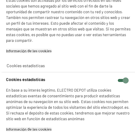
Estas cookies son activadas por los servicios ofrecidos en las redes
sociales que hemos agregado al sitio web con el fin de darte la
oportunidad de compartir nuestro contenido con tu red y conocidos.
También nos permiten rastrear tu navegación en otros sitios web y crear
un perfil de tus intereses. Esto puede afectar el contenido y los
mensajes que se muestran en otros sitios web que visitas. Si no permites
estas cookies, es posible que no puedas usar o ver estas herramientas
para compartir.
Información de las cookies‎
Cookies estadísticas
Cookies estadísticas
En base a su interés legítimo, ELECTRO DEPOT utiliza cookies
estadísticas exentas de consentimiento para producir estadísticas
product_anchor_characteristics
anónimas de su navegación en su sitio web. Estas cookies nos permiten
optimizar la experiencia de todos los visitantes del sitio electrodepot.es.
Si rechaza el depósito de estas cookies, tendremos que mejorar nuestro
7
€
94
sitio web en función de estadísticas anónimas
18,05€ / L
Información de las cookies‎