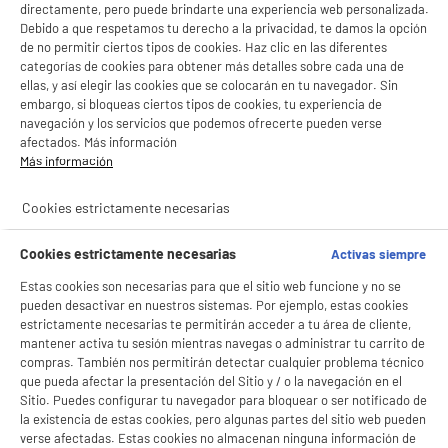
directamente, pero puede brindarte una experiencia web personalizada.
Debido a que respetamos tu derecho a la privacidad, te damos la opción
de no permitir ciertos tipos de cookies. Haz clic en las diferentes
categorías de cookies para obtener más detalles sobre cada una de
ellas, y así elegir las cookies que se colocarán en tu navegador. Sin
embargo, si bloqueas ciertos tipos de cookies, tu experiencia de
navegación y los servicios que podemos ofrecerte pueden verse
afectados. Más información
Más información
Cookies estrictamente necesarias
Cookies estrictamente necesarias
Activas siempre
Estas cookies son necesarias para que el sitio web funcione y no se
pueden desactivar en nuestros sistemas. Por ejemplo, estas cookies
estrictamente necesarias te permitirán acceder a tu área de cliente,
mantener activa tu sesión mientras navegas o administrar tu carrito de
BIENVENIDO a ELECTRO
Rechazar todas
compras. También nos permitirán detectar cualquier problema técnico
que pueda afectar la presentación del Sitio y / o la navegación en el
DEPOT
Sitio. Puedes configurar tu navegador para bloquear o ser notificado de
Con el fin de mejorar tu experiencia, y tras tu consentimiento, ELECTRO DEPOT
la existencia de estas cookies, pero algunas partes del sitio web pueden
y sus socios utilizan cookies que procesan tus datos personales para:
verse afectadas. Estas cookies no almacenan ninguna información de
- compartir contenido adaptado a tus preferencias