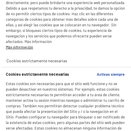
directamente, pero puede brindarte una experiencia web personalizada.
Debido a que respetamos tu derecho a la privacidad, te damos la opción
de no permitir ciertos tipos de cookies. Haz clic en las diferentes
categorías de cookies para obtener más detalles sobre cada una de
ellas, y así elegir las cookies que se colocarán en tu navegador. Sin
embargo, si bloqueas ciertos tipos de cookies, tu experiencia de
navegación y los servicios que podemos ofrecerte pueden verse
BIENVENIDO a ELECTRO
Rechazar todas
afectados. Más información
DEPOT
Más información
Con el fin de mejorar tu experiencia, y tras tu consentimiento, ELECTRO DEPOT
y sus socios utilizan cookies que procesan tus datos personales para:
Cookies estrictamente necesarias
- compartir contenido adaptado a tus preferencias
product_anchor_characteristics
- ofrecer publicidad y comunicaciones personalizadas
Cookies estrictamente necesarias
Activas siempre
- facilitar el intercambio de contenido en las redes sociales
- analizar el tráfico en nuestro sitio web Consulta la política de cookies.
9
€
98
Estas cookies son necesarias para que el sitio web funcione y no se
Consulta la política de cookies.
.
pueden desactivar en nuestros sistemas. Por ejemplo, estas cookies
Si aceptas, la experiencia será aún mejor. Si no acepta, se utilizarán cookies
estrictamente necesarias te permitirán acceder a tu área de cliente,
estadísticas anónimas basadas en tu navegación. Puedes oponerte a su uso
mantener activa tu sesión mientras navegas o administrar tu carrito de
gestionando sus cookies.
compras. También nos permitirán detectar cualquier problema técnico
¡Buena visita!
que pueda afectar la presentación del Sitio y / o la navegación en el
Sitio. Puedes configurar tu navegador para bloquear o ser notificado de
✔ ACEPTAR TODAS
la existencia de estas cookies, pero algunas partes del sitio web pueden
verse afectadas. Estas cookies no almacenan ninguna información de