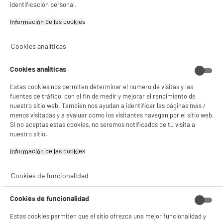
Gestionar cookies
identificación personal.
Información de las cookies‎
Cookies analíticas
Características
Marca
ROWENTA
Cookies analíticas
Tipo de producto
Bolsa
Estas cookies nos permiten determinar el número de visitas y las
fuentes de tráfico, con el fin de medir y mejorar el rendimiento de
Compatible
Con Las Aspiradoras Rowenta
nuestro sitio web. También nos ayudan a identificar las páginas más /
Silence Force
menos visitadas y a evaluar cómo los visitantes navegan por el sitio web.
Si no aceptas estas cookies, no seremos notificados de tu visita a
Código del artículo
957585
nuestro sitio.
Información de las cookies‎
Cookies de funcionalidad
Cookies de funcionalidad
Estas cookies permiten que el sitio ofrezca una mejor funcionalidad y