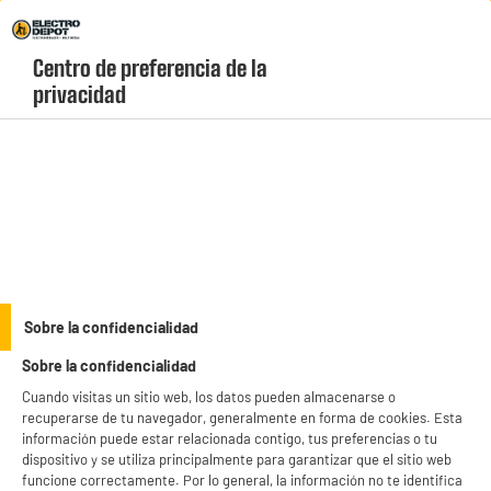
Envio Gratis +99€ y Recogida Gratis en tienda 1h
Centro de preferencia de la 
geolocation-header-icon-text
header-
Carrito
privacidad
Menú
login-
account
Accesorios
ELECTROCHOLLOS
Sobre la confidencialidad
Bolsa para aspirador Rowenta
Sobre la confidencialidad
Cuando visitas un sitio web, los datos pueden almacenarse o
recuperarse de tu navegador, generalmente en forma de cookies. Esta
información puede estar relacionada contigo, tus preferencias o tu
dispositivo y se utiliza principalmente para garantizar que el sitio web
funcione correctamente. Por lo general, la información no te identifica