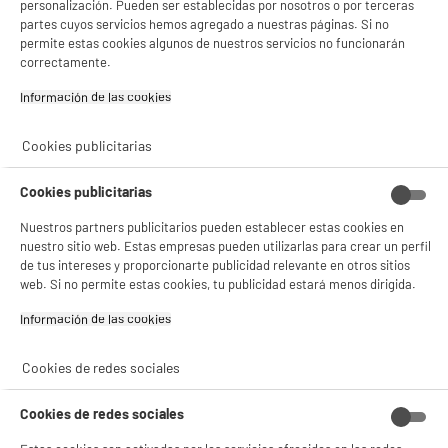
personalización. Pueden ser establecidas por nosotros o por terceras
Dimensiones paquete
AL 71 cm x AN 38,5 cm x PR 8
partes cuyos servicios hemos agregado a nuestras páginas. Si no
cm
permite estas cookies algunos de nuestros servicios no funcionarán
correctamente.
Peso bruto
3kg
Información de las cookies‎
Nombre del fabricante,
KOOPMAN INTERNATIONAL
nombre de la empresa o marca
Cookies publicitarias
registrada
Dirección de envio
DISTELWEG 88 1031 HH
Cookies publicitarias
AMSTERDAM
Nuestros partners publicitarios pueden establecer estas cookies en
correo electrónico
INFO@KOOPMANINT.COM
nuestro sitio web. Estas empresas pueden utilizarlas para crear un perfil
de tus intereses y proporcionarte publicidad relevante en otros sitios
Código del artículo
10008586
web. Si no permite estas cookies, tu publicidad estará menos dirigida.
Información de las cookies‎
Cookies de redes sociales
Cookies de redes sociales