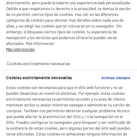
directamente, pero puede brindarte una experiencia web personalizada.
Debido a que respetamos tu derecho a la privacidad, te damos la opción
de no permitir ciertos tipos de cookies. Haz clic en las diferentes
categorías de cookies para obtener más detalles sobre cada una de
ellas, y así elegir las cookies que se colocarán en tu navegador. Sin
embargo, si bloqueas ciertos tipos de cookies, tu experiencia de
navegación y los servicios que podemos ofrecerte pueden verse
afectados. Más información
Más información
BIENVENIDO a ELECTRO
Rechazar todas
Cookies estrictamente necesarias
DEPOT
Con el fin de mejorar tu experiencia, y tras tu consentimiento, ELECTRO DEPOT
Cookies estrictamente necesarias
Activas siempre
y sus socios utilizan cookies que procesan tus datos personales para:
- compartir contenido adaptado a tus preferencias
Estas cookies son necesarias para que el sitio web funcione y no se
- ofrecer publicidad y comunicaciones personalizadas
pueden desactivar en nuestros sistemas. Por ejemplo, estas cookies
- facilitar el intercambio de contenido en las redes sociales
estrictamente necesarias te permitirán acceder a tu área de cliente,
- analizar el tráfico en nuestro sitio web Consulta la política de cookies.
mantener activa tu sesión mientras navegas o administrar tu carrito de
Consulta la política de cookies.
.
compras. También nos permitirán detectar cualquier problema técnico
que pueda afectar la presentación del Sitio y / o la navegación en el
Si aceptas, la experiencia será aún mejor. Si no acepta, se utilizarán cookies
Sitio. Puedes configurar tu navegador para bloquear o ser notificado de
estadísticas anónimas basadas en tu navegación. Puedes oponerte a su uso
gestionando sus cookies.
la existencia de estas cookies, pero algunas partes del sitio web pueden
¡Buena visita!
verse afectadas. Estas cookies no almacenan ninguna información de