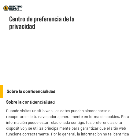
Envio Gratis +99€ y Recogida Gratis en tienda 1h
Centro de preferencia de la 
geolocation-header-icon-text
header-
Carrito
privacidad
Menú
login-
account
Equipamiento del hogar
PRECIO IMBATIBLE
Sobre la confidencialidad
Carretilla plegable carga 60kg
Sobre la confidencialidad
Cuando visitas un sitio web, los datos pueden almacenarse o
recuperarse de tu navegador, generalmente en forma de cookies. Esta
información puede estar relacionada contigo, tus preferencias o tu
dispositivo y se utiliza principalmente para garantizar que el sitio web
funcione correctamente. Por lo general, la información no te identifica