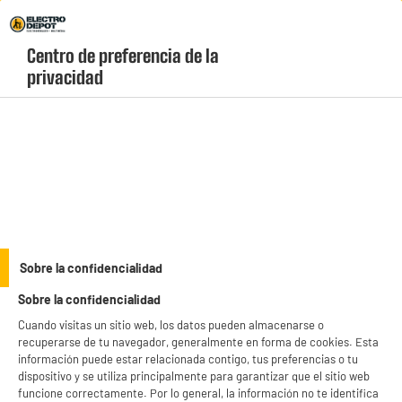
Envio Gratis +99€ y Recogida Gratis en tienda 1h
Centro de preferencia de la 
geolocation-header-icon-text
header-
Carrito
privacidad
Menú
login-
account
Cargadores, cables y adaptadores
PRECIO IMBATIBLE
Sobre la confidencialidad
Cable de carga y sincronización universal HIGH ONE
Sobre la confidencialidad
1 metro negro PVC MICRO USB
Cuando visitas un sitio web, los datos pueden almacenarse o
recuperarse de tu navegador, generalmente en forma de cookies. Esta
información puede estar relacionada contigo, tus preferencias o tu
dispositivo y se utiliza principalmente para garantizar que el sitio web
funcione correctamente. Por lo general, la información no te identifica