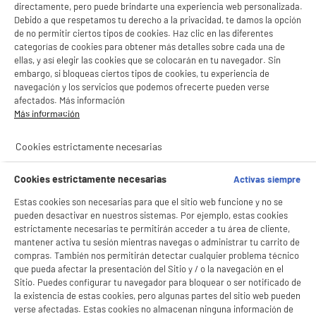
directamente, pero puede brindarte una experiencia web personalizada.
Debido a que respetamos tu derecho a la privacidad, te damos la opción
de no permitir ciertos tipos de cookies. Haz clic en las diferentes
categorías de cookies para obtener más detalles sobre cada una de
ellas, y así elegir las cookies que se colocarán en tu navegador. Sin
embargo, si bloqueas ciertos tipos de cookies, tu experiencia de
navegación y los servicios que podemos ofrecerte pueden verse
afectados. Más información
Más información
BIENVENIDO a ELECTRO
Rechazar todas
Cookies estrictamente necesarias
DEPOT
Con el fin de mejorar tu experiencia, y tras tu consentimiento, ELECTRO DEPOT
product_anchor_characteristics
Cookies estrictamente necesarias
Activas siempre
y sus socios utilizan cookies que procesan tus datos personales para:
- compartir contenido adaptado a tus preferencias
Estas cookies son necesarias para que el sitio web funcione y no se
0
- ofrecer publicidad y comunicaciones personalizadas
€
97
pueden desactivar en nuestros sistemas. Por ejemplo, estas cookies
- facilitar el intercambio de contenido en las redes sociales
estrictamente necesarias te permitirán acceder a tu área de cliente,
- analizar el tráfico en nuestro sitio web Consulta la política de cookies.
mantener activa tu sesión mientras navegas o administrar tu carrito de
Consulta la política de cookies.
.
compras. También nos permitirán detectar cualquier problema técnico
que pueda afectar la presentación del Sitio y / o la navegación en el
Si aceptas, la experiencia será aún mejor. Si no acepta, se utilizarán cookies
Sitio. Puedes configurar tu navegador para bloquear o ser notificado de
estadísticas anónimas basadas en tu navegación. Puedes oponerte a su uso
gestionando sus cookies.
la existencia de estas cookies, pero algunas partes del sitio web pueden
¡Buena visita!
verse afectadas. Estas cookies no almacenan ninguna información de