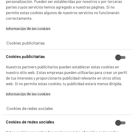
personalización. Pueden ser establecidas por nosotros o por terceras
7,3 cm
partes cuyos servicios hemos agregado a nuestras páginas. Si no
permite estas cookies algunos de nuestros servicios no funcionarán
Peso neto
0,14kg
correctamente.
Nombre del fabricante,
ELECTRO DEPOT FRANCE
Información de las cookies‎
nombre de la empresa o marca
registrada
Cookies publicitarias
Dirección de envio
1 ROUTE DE VENDEVILLE
59155 FACHES THUMESNIL
Cookies publicitarias
correo electrónico
PRODUCTSUPPORT@CONTAC
Nuestros partners publicitarios pueden establecer estas cookies en
T.ELECTRODEPOT.FR
nuestro sitio web. Estas empresas pueden utilizarlas para crear un perfil
de tus intereses y proporcionarte publicidad relevante en otros sitios
Código del artículo
966356
web. Si no permite estas cookies, tu publicidad estará menos dirigida.
Información de las cookies‎
Cookies de redes sociales
Cookies de redes sociales