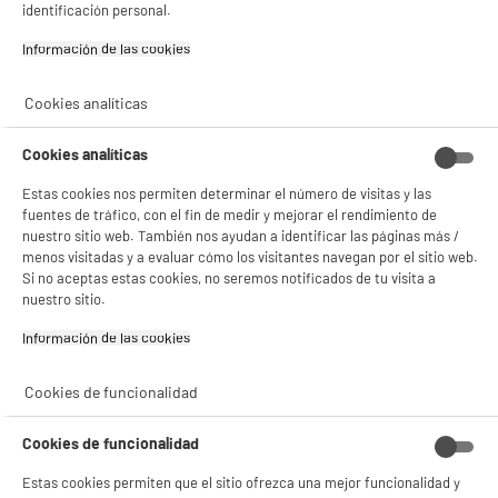
identificación personal.
✔ ACEPTAR TODAS
Información de las cookies‎
Gestionar cookies
Garantía incluida :
3 años
Cookies analíticas
Hasta
agosto 2029
Cambio por uno nuevo o por un cupón canjeable
Cookies analíticas
Estas cookies nos permiten determinar el número de visitas y las
fuentes de tráfico, con el fin de medir y mejorar el rendimiento de
Características
nuestro sitio web. También nos ayudan a identificar las páginas más /
menos visitadas y a evaluar cómo los visitantes navegan por el sitio web.
Marca
HIGH ONE
Si no aceptas estas cookies, no seremos notificados de tu visita a
nuestro sitio.
Tipo de producto
Cable de sincronización y
carga
Información de las cookies‎
Colores
Negro
Cookies de funcionalidad
Plus produit balisage
100% PRECIOS BAJOS
Cookies de funcionalidad
Référence constructeur
1M NEGRO PVC MICRO USB
Estas cookies permiten que el sitio ofrezca una mejor funcionalidad y
Dimensiones del producto
AL 9,5 cm x AN 2,5 cm x PR