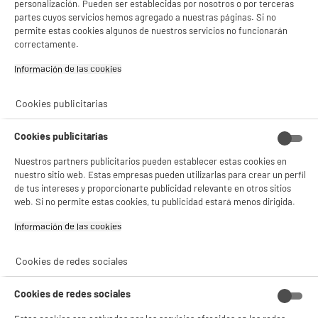
Cambio por uno nuevo o por un cupón canjeable
personalización. Pueden ser establecidas por nosotros o por terceras
partes cuyos servicios hemos agregado a nuestras páginas. Si no
permite estas cookies algunos de nuestros servicios no funcionarán
correctamente.
Características
Información de las cookies‎
Marca
HIGH ONE
Cookies publicitarias
Tipo de producto
cable de carga y
sincronización USB micro
Cookies publicitarias
Colores
Negro
Nuestros partners publicitarios pueden establecer estas cookies en
Plus produit balisage
100% PRECIOS BAJOS
nuestro sitio web. Estas empresas pueden utilizarlas para crear un perfil
de tus intereses y proporcionarte publicidad relevante en otros sitios
Référence constructeur
1M NOIR MICRO USB
web. Si no permite estas cookies, tu publicidad estará menos dirigida.
Peso neto
0,025kg
Información de las cookies‎
Nombre del fabricante,
ELECTRO DEPOT FRANCE
Cookies de redes sociales
nombre de la empresa o marca
registrada
Cookies de redes sociales
Dirección de envio
1 ROUTE DE VENDEVILLE
59155 FACHES THUMESNIL