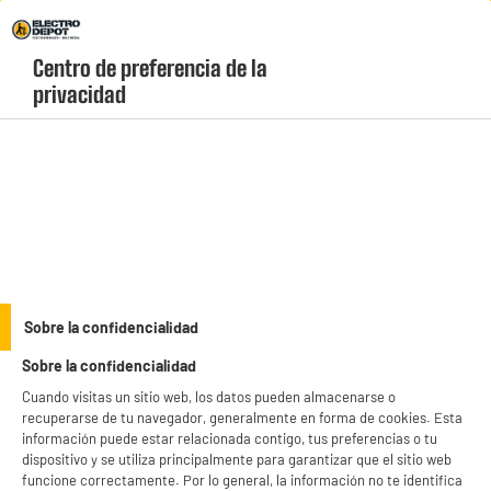
Envio Gratis +99€ y Recogida Gratis en tienda 1h
Centro de preferencia de la 
geolocation-header-icon-text
header-
Carrito
privacidad
Menú
login-
account
Cargadores, cables y adaptadores
PRECIO IMBATIBLE
Sobre la confidencialidad
Cable HIGH ONE 1M NOIR MICRO USB
Sobre la confidencialidad
Cuando visitas un sitio web, los datos pueden almacenarse o
recuperarse de tu navegador, generalmente en forma de cookies. Esta
información puede estar relacionada contigo, tus preferencias o tu
dispositivo y se utiliza principalmente para garantizar que el sitio web
funcione correctamente. Por lo general, la información no te identifica