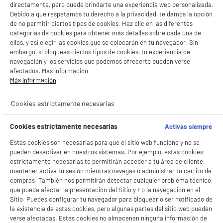
directamente, pero puede brindarte una experiencia web personalizada.
Debido a que respetamos tu derecho a la privacidad, te damos la opción
de no permitir ciertos tipos de cookies. Haz clic en las diferentes
categorías de cookies para obtener más detalles sobre cada una de
ellas, y así elegir las cookies que se colocarán en tu navegador. Sin
embargo, si bloqueas ciertos tipos de cookies, tu experiencia de
navegación y los servicios que podemos ofrecerte pueden verse
afectados. Más información
Más información
Cookies estrictamente necesarias
BIENVENIDO a ELECTRO
Rechazar todas
Cookies estrictamente necesarias
Activas siempre
DEPOT
Estas cookies son necesarias para que el sitio web funcione y no se
Con el fin de mejorar tu experiencia, y tras tu consentimiento, ELECTRO DEPOT
pueden desactivar en nuestros sistemas. Por ejemplo, estas cookies
y sus socios utilizan cookies que procesan tus datos personales para:
estrictamente necesarias te permitirán acceder a tu área de cliente,
- compartir contenido adaptado a tus preferencias
mantener activa tu sesión mientras navegas o administrar tu carrito de
- ofrecer publicidad y comunicaciones personalizadas
compras. También nos permitirán detectar cualquier problema técnico
- facilitar el intercambio de contenido en las redes sociales
- analizar el tráfico en nuestro sitio web Consulta la política de cookies.
que pueda afectar la presentación del Sitio y / o la navegación en el
Consulta la política de cookies.
.
Sitio. Puedes configurar tu navegador para bloquear o ser notificado de
la existencia de estas cookies, pero algunas partes del sitio web pueden
Si aceptas, la experiencia será aún mejor. Si no acepta, se utilizarán cookies
verse afectadas. Estas cookies no almacenan ninguna información de
estadísticas anónimas basadas en tu navegación. Puedes oponerte a su uso