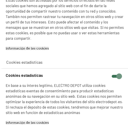
Estas cookies son activadas por los servicios ofrecidos en las redes
sociales que hemos agregado al sitio web con el fin de darte la
correo electrónico
PRODUCTSUPPORT@CONTAC
oportunidad de compartir nuestro contenido con tu red y conocidos.
T.ELECTRODEPOT.FR
También nos permiten rastrear tu navegación en otros sitios web y crear
un perfil de tus intereses. Esto puede afectar el contenido y los
Código del artículo
989092
mensajes que se muestran en otros sitios web que visitas. Si no permites
estas cookies, es posible que no puedas usar o ver estas herramientas
para compartir.
Información de las cookies‎
Cookies estadísticas
Cookies estadísticas
En base a su interés legítimo, ELECTRO DEPOT utiliza cookies
estadísticas exentas de consentimiento para producir estadísticas
anónimas de su navegación en su sitio web. Estas cookies nos permiten
optimizar la experiencia de todos los visitantes del sitio electrodepot.es.
Si rechaza el depósito de estas cookies, tendremos que mejorar nuestro
sitio web en función de estadísticas anónimas
Información de las cookies‎