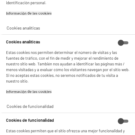
identificación personal.
product_anchor_characteristics
gestionando sus cookies.
¡Buena visita!
Información de las cookies‎
1
€
96
✔ ACEPTAR TODAS
Cookies analíticas
0
€
01
Cuyo
Gestionar cookies
Cookies analíticas
Estas cookies nos permiten determinar el número de visitas y las
fuentes de tráfico, con el fin de medir y mejorar el rendimiento de
nuestro sitio web. También nos ayudan a identificar las páginas más /
menos visitadas y a evaluar cómo los visitantes navegan por el sitio web.
Si no aceptas estas cookies, no seremos notificados de tu visita a
nuestro sitio.
Información de las cookies‎
Recogemos tu antiguo dispositivo
Recogemos
gratuitamente
tu antiguo
electrodoméstico.
Cookies de funcionalidad
Más información
Cookies de funcionalidad
Garantía incluida :
3 años
Hasta
agosto 2029
Estas cookies permiten que el sitio ofrezca una mejor funcionalidad y