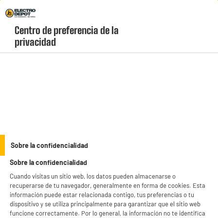
Envio Gratis +99€ y Recogida Gratis en tienda 1h
Centro de preferencia de la 
geolocation-header-icon-text
header-
Carrito
privacidad
Menú
login-
account
Cargadores, cables y adaptadores
Cable de carga SEDEA 3 en 1 USB C, Micro USB y
Sobre la confidencialidad
lighting AAPLE
Sobre la confidencialidad
Cuando visitas un sitio web, los datos pueden almacenarse o
recuperarse de tu navegador, generalmente en forma de cookies. Esta
información puede estar relacionada contigo, tus preferencias o tu
dispositivo y se utiliza principalmente para garantizar que el sitio web
funcione correctamente. Por lo general, la información no te identifica