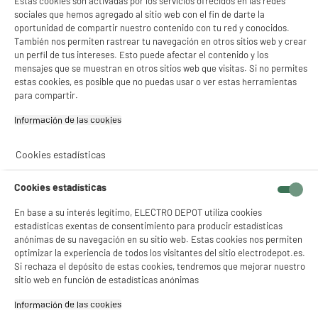
Estas cookies son activadas por los servicios ofrecidos en las redes
sociales que hemos agregado al sitio web con el fin de darte la
oportunidad de compartir nuestro contenido con tu red y conocidos.
También nos permiten rastrear tu navegación en otros sitios web y crear
un perfil de tus intereses. Esto puede afectar el contenido y los
mensajes que se muestran en otros sitios web que visitas. Si no permites
estas cookies, es posible que no puedas usar o ver estas herramientas
para compartir.
Garantía incluida :
3 años
Hasta
agosto 2029
Información de las cookies‎
Cookies estadísticas
Características
Cookies estadísticas
Marca
SEDEA
En base a su interés legítimo, ELECTRO DEPOT utiliza cookies
Tipo de producto
Cable de sincronización y
estadísticas exentas de consentimiento para producir estadísticas
carga
anónimas de su navegación en su sitio web. Estas cookies nos permiten
optimizar la experiencia de todos los visitantes del sitio electrodepot.es.
Colores
Negro
Si rechaza el depósito de estas cookies, tendremos que mejorar nuestro
sitio web en función de estadísticas anónimas
Plus produit balisage
100% PRECIOS BAJOS
Información de las cookies‎
Référence constructeur
3 en 1 usb c et a vers usb c