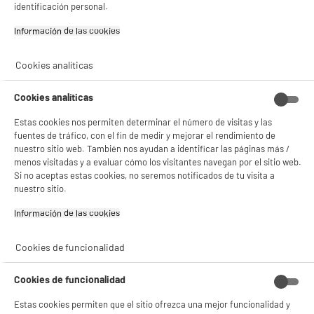
- facilitar el intercambio de contenido en las redes sociales
identificación personal.
- analizar el tráfico en nuestro sitio web Consulta la política de cookies.
Consulta la política de cookies.
.
Información de las cookies‎
Si aceptas, la experiencia será aún mejor. Si no acepta, se utilizarán cookies
Cookies analíticas
estadísticas anónimas basadas en tu navegación. Puedes oponerte a su uso
gestionando sus cookies.
¡Buena visita!
Cookies analíticas
✔ ACEPTAR TODAS
Estas cookies nos permiten determinar el número de visitas y las
fuentes de tráfico, con el fin de medir y mejorar el rendimiento de
Gestionar cookies
nuestro sitio web. También nos ayudan a identificar las páginas más /
menos visitadas y a evaluar cómo los visitantes navegan por el sitio web.
Si no aceptas estas cookies, no seremos notificados de tu visita a
nuestro sitio.
Información de las cookies‎
Cookies de funcionalidad
Cookies de funcionalidad
Estas cookies permiten que el sitio ofrezca una mejor funcionalidad y