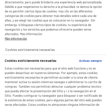
directamente, pero puede brindarte una experiencia web personalizada.
Debido a que respetamos tu derecho a la privacidad, te damos la opción
de no permitir ciertos tipos de cookies. Haz clic en las diferentes
categorías de cookies para obtener más detalles sobre cada una de
ellas, y así elegir las cookies que se colocarán en tu navegador. Sin
embargo, si bloqueas ciertos tipos de cookies, tu experiencia de
navegación y los servicios que podemos ofrecerte pueden verse
afectados. Más información
Más información
Cookies estrictamente necesarias
Cookies estrictamente necesarias
Activas siempre
Estas cookies son necesarias para que el sitio web funcione y no se
pueden desactivar en nuestros sistemas. Por ejemplo, estas cookies
estrictamente necesarias te permitirán acceder a tu área de cliente,
BIENVENIDO a ELECTRO
Rechazar todas
mantener activa tu sesión mientras navegas o administrar tu carrito de
DEPOT
compras. También nos permitirán detectar cualquier problema técnico
que pueda afectar la presentación del Sitio y / o la navegación en el
Con el fin de mejorar tu experiencia, y tras tu consentimiento, ELECTRO DEPOT
Sitio. Puedes configurar tu navegador para bloquear o ser notificado de
y sus socios utilizan cookies que procesan tus datos personales para:
la existencia de estas cookies, pero algunas partes del sitio web pueden
- compartir contenido adaptado a tus preferencias
verse afectadas. Estas cookies no almacenan ninguna información de
- ofrecer publicidad y comunicaciones personalizadas