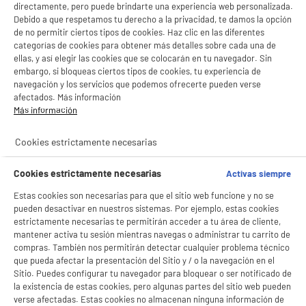
directamente, pero puede brindarte una experiencia web personalizada.
Debido a que respetamos tu derecho a la privacidad, te damos la opción
de no permitir ciertos tipos de cookies. Haz clic en las diferentes
categorías de cookies para obtener más detalles sobre cada una de
ellas, y así elegir las cookies que se colocarán en tu navegador. Sin
embargo, si bloqueas ciertos tipos de cookies, tu experiencia de
navegación y los servicios que podemos ofrecerte pueden verse
afectados. Más información
Más información
BIENVENIDO a ELECTRO
Rechazar todas
DEPOT
Cookies estrictamente necesarias
Con el fin de mejorar tu experiencia, y tras tu consentimiento, ELECTRO DEPOT
y sus socios utilizan cookies que procesan tus datos personales para:
Cookies estrictamente necesarias
Activas siempre
- compartir contenido adaptado a tus preferencias
Estas cookies son necesarias para que el sitio web funcione y no se
- ofrecer publicidad y comunicaciones personalizadas
- facilitar el intercambio de contenido en las redes sociales
pueden desactivar en nuestros sistemas. Por ejemplo, estas cookies
- analizar el tráfico en nuestro sitio web Consulta la política de cookies.
estrictamente necesarias te permitirán acceder a tu área de cliente,
Consulta la política de cookies.
.
mantener activa tu sesión mientras navegas o administrar tu carrito de
compras. También nos permitirán detectar cualquier problema técnico
Si aceptas, la experiencia será aún mejor. Si no acepta, se utilizarán cookies
que pueda afectar la presentación del Sitio y / o la navegación en el
estadísticas anónimas basadas en tu navegación. Puedes oponerte a su uso
Sitio. Puedes configurar tu navegador para bloquear o ser notificado de
gestionando sus cookies.
la existencia de estas cookies, pero algunas partes del sitio web pueden
¡Buena visita!
product_anchor_characteristics
verse afectadas. Estas cookies no almacenan ninguna información de