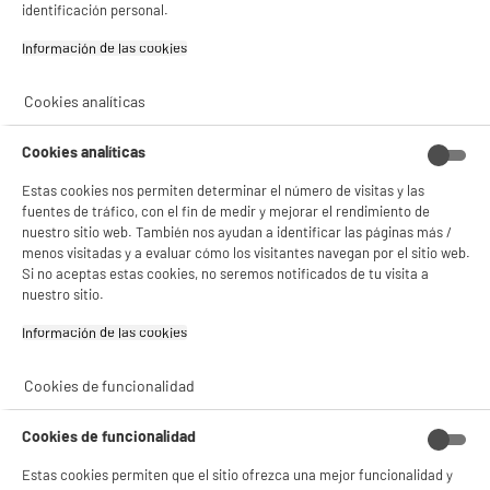
identificación personal.
✔ ACEPTAR TODAS
7
€
92
Información de las cookies‎
Gestionar cookies
Cookies analíticas
Cookies analíticas
Estas cookies nos permiten determinar el número de visitas y las
fuentes de tráfico, con el fin de medir y mejorar el rendimiento de
nuestro sitio web. También nos ayudan a identificar las páginas más /
menos visitadas y a evaluar cómo los visitantes navegan por el sitio web.
Si no aceptas estas cookies, no seremos notificados de tu visita a
Garantía incluida :
3 años
nuestro sitio.
Hasta
agosto 2029
Información de las cookies‎
Cookies de funcionalidad
Características
Marca
.
Cookies de funcionalidad
Tipo de producto
cargador
Estas cookies permiten que el sitio ofrezca una mejor funcionalidad y