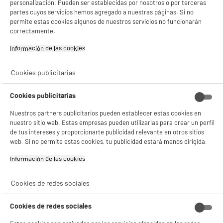
personalización. Pueden ser establecidas por nosotros o por terceras
Colores
Negro
partes cuyos servicios hemos agregado a nuestras páginas. Si no
permite estas cookies algunos de nuestros servicios no funcionarán
Plus produit balisage
100% PRECIOS BAJOS
correctamente.
Référence constructeur
USB A + câble Lightning 1A /
Información de las cookies‎
1m Negro
Cookies publicitarias
Peso neto
1g
Código del artículo
965016
Cookies publicitarias
Nuestros partners publicitarios pueden establecer estas cookies en
nuestro sitio web. Estas empresas pueden utilizarlas para crear un perfil
de tus intereses y proporcionarte publicidad relevante en otros sitios
web. Si no permite estas cookies, tu publicidad estará menos dirigida.
Información de las cookies‎
Cookies de redes sociales
Cookies de redes sociales