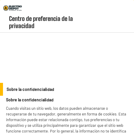
Envio Gratis +99€ y Recogida Gratis en tienda 1h
Centro de preferencia de la 
geolocation-header-icon-text
header-
Carrito
privacidad
Menú
login-
account
Cargadores, cables y adaptadores
Cargador coche : USB A + câble Lightning 1A / 1m
Negro
Sobre la confidencialidad
Sobre la confidencialidad
Cuando visitas un sitio web, los datos pueden almacenarse o
recuperarse de tu navegador, generalmente en forma de cookies. Esta
información puede estar relacionada contigo, tus preferencias o tu
dispositivo y se utiliza principalmente para garantizar que el sitio web
funcione correctamente. Por lo general, la información no te identifica