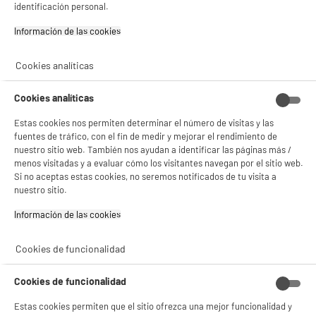
Consulta la política de cookies.
.
identificación personal.
Si aceptas, la experiencia será aún mejor. Si no acepta, se utilizarán cookies
Información de las cookies‎
Cascos Bluetooth Supra-aurales EDENWOOD
estadísticas anónimas basadas en tu navegación. Puedes oponerte a su uso
gestionando sus cookies.
Autonomía 6h Plegables SUPRA B01 Auriculares
Cookies analíticas
¡Buena visita!
Inalámbricos
Tipo : Cascos diadema inalámbricos
✔ ACEPTAR TODAS
Bluetooth
Cookies analíticas
★★★★★
★★★★★
Autonomía : 6 h
Gestionar cookies
Estas cookies nos permiten determinar el número de visitas y las
Ventajas producto :
3.2
/5
(
23
)
fuentes de tráfico, con el fin de medir y mejorar el rendimiento de
9
€
96
nuestro sitio web. También nos ayudan a identificar las páginas más /
compare_product
menos visitadas y a evaluar cómo los visitantes navegan por el sitio web.
Si no aceptas estas cookies, no seremos notificados de tu visita a
nuestro sitio.
Información de las cookies‎
Cookies de funcionalidad
Reloj inteligente XIAOMI Redmi Watch 5 Lite
Cookies de funcionalidad
negro
Estas cookies permiten que el sitio ofrezca una mejor funcionalidad y
Pantalla : AMOLED