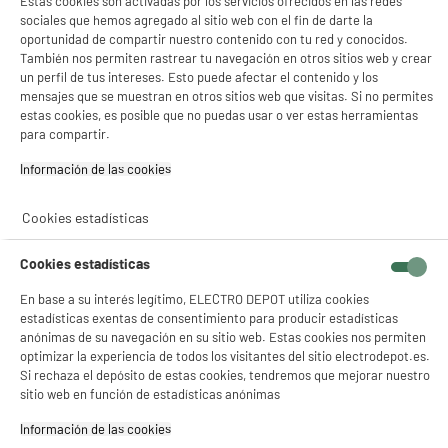
Estas cookies son activadas por los servicios ofrecidos en las redes
sociales que hemos agregado al sitio web con el fin de darte la
oportunidad de compartir nuestro contenido con tu red y conocidos.
También nos permiten rastrear tu navegación en otros sitios web y crear
BY ELECTRODEPOT
un perfil de tus intereses. Esto puede afectar el contenido y los
Auriculares EDENWOOD TWS SI01 BLANC
mensajes que se muestran en otros sitios web que visitas. Si no permites
estas cookies, es posible que no puedas usar o ver estas herramientas
Tipo : Auriculares True Wireless, semi-
intrauditivos
para compartir.
Autonomía : 10,5 h
Información de las cookies‎
Resistente al agua y al transpiración : No
9
€
96
Cookies estadísticas
★★★★★
★★★★★
4
/5
(
48
)
Cookies estadísticas
compare_product
En base a su interés legítimo, ELECTRO DEPOT utiliza cookies
estadísticas exentas de consentimiento para producir estadísticas
anónimas de su navegación en su sitio web. Estas cookies nos permiten
optimizar la experiencia de todos los visitantes del sitio electrodepot.es.
BY ELECTRODEPOT
Si rechaza el depósito de estas cookies, tendremos que mejorar nuestro
Altavoz portátil Bluetooth 60w EDENWOOD
sitio web en función de estadísticas anónimas
Resistencia al Agua IPX5 con Luces y Conexión
TWS, TUB 60W V2
Información de las cookies‎