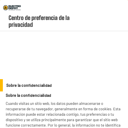
Envio Gratis +99€ y Recogida Gratis en tienda 1h
Centro de preferencia de la 
geolocation-header-icon-text
header-
Carrito
privacidad
Menú
login-
account
No te pierdas ni una jugada
(10 produits)
Sobre la confidencialidad
Sobre la confidencialidad
Cuando visitas un sitio web, los datos pueden almacenarse o
Vive los partidos a lo
No te pierdas ni una
recuperarse de tu navegador, generalmente en forma de cookies. Esta
grande
jugada
información puede estar relacionada contigo, tus preferencias o tu
dispositivo y se utiliza principalmente para garantizar que el sitio web
Desde el salón como en el
funcione correctamente. Por lo general, la información no te identifica
El picoteo del entretiempo
estadio