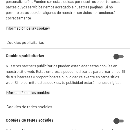
personalización. Pueden ser establecidas por nosotros o por terceras
Autonomía media : 18 d
partes cuyos servicios hemos agregado a nuestras páginas. Si no
Número de modos de deporte : 150
★★★★★
★★★★★
permite estas cookies algunos de nuestros servicios no funcionarán
43
€
96
correctamente.
4.5
/5
(
147
)
Información de las cookies‎
compare_product
Cookies publicitarias
Cookies publicitarias
BY ELECTRODEPOT
Nuestros partners publicitarios pueden establecer estas cookies en
Auriculares EDENWOOD TWS Si01 NOIR
nuestro sitio web. Estas empresas pueden utilizarlas para crear un perfil
de tus intereses y proporcionarte publicidad relevante en otros sitios
Tipo : Auriculares True Wireless, semi-
intrauditivos
web. Si no permite estas cookies, tu publicidad estará menos dirigida.
Autonomía : 10,5 h
Información de las cookies‎
Resistente al agua y al transpiración : No
9
€
96
Cookies de redes sociales
★★★★★
★★★★★
4.2
/5
(
55
)
Cookies de redes sociales
compare_product