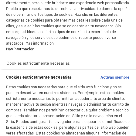
directamente, pero puede brindarte una experiencia web personalizada.
Debido a que respetamos tu derecho a la privacidad, te damos la opción
de no permitir ciertos tipos de cookies. Haz clic en las diferentes
productItem_availability_txt-
categorías de cookies para obtener más detalles sobre cada una de
productItem__availability-
current-store
ellas, y así elegir las cookies que se colocarán en tu navegador. Sin
change-btn
LEGANÉS, MADRID
embargo, si bloqueas ciertos tipos de cookies, tu experiencia de
navegación y los servicios que podemos ofrecerte pueden verse
product_list_sticky_button_Filter
product_list_stic
afectados. Más información
Más información
B
Cookies estrictamente necesarias
Movil XIAOMI Redmi A5 4G 64Gb Negro
pantalla : 6,88 ", IPS - 120Hz, 1640 x 720p HD+
Cookies estrictamente necesarias
Activas siempre
procesador : 1,8 GHz Octa-Core, RAM 3
Estas cookies son necesarias para que el sitio web funcione y no se
Capacidad de la batería (mAh) : 5200 mAh
BIENVENIDO a ELECTRO
Rechazar todas
pueden desactivar en nuestros sistemas. Por ejemplo, estas cookies
78
€
96
★★★★★
★★★★★
estrictamente necesarias te permitirán acceder a tu área de cliente,
DEPOT
mantener activa tu sesión mientras navegas o administrar tu carrito de
4.6
/5
(
22
)
Con el fin de mejorar tu experiencia, y tras tu consentimiento, ELECTRO DEPOT
compras. También nos permitirán detectar cualquier problema técnico
y sus socios utilizan cookies que procesan tus datos personales para:
que pueda afectar la presentación del Sitio y / o la navegación en el
compare_product
- compartir contenido adaptado a tus preferencias
Sitio. Puedes configurar tu navegador para bloquear o ser notificado de
- ofrecer publicidad y comunicaciones personalizadas
la existencia de estas cookies, pero algunas partes del sitio web pueden
- facilitar el intercambio de contenido en las redes sociales
verse afectadas. Estas cookies no almacenan ninguna información de
- analizar el tráfico en nuestro sitio web Consulta la política de cookies.