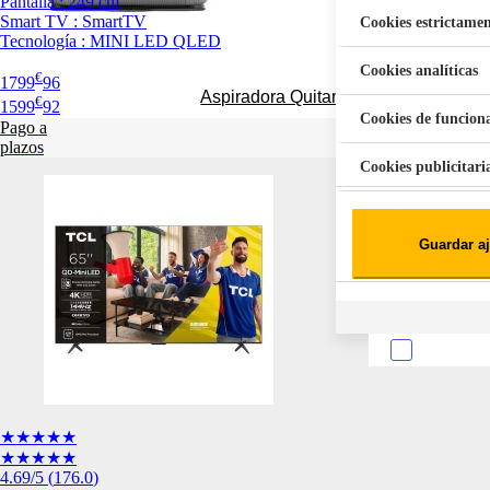
Pantalla : 249 cm
Smart TV : SmartTV
Cookies estrictamen
Tecnología : MINI LED QLED
Cookies analíticas
€
1799
96
Aspiradora Quitamanchas 450W VAL
€
1599
92
Cookies de funcion
Pago a
plazos
Cookies publicitari
Cookies de redes soc
Guardar aj
Cookies estadísticas
Lista de cooki
★★★★★
Sobre la confiden
★★★★★
4.69
/5
(
176.0
)
Cuando visitas un s