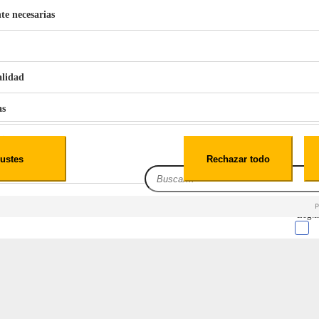
te necesarias
€
42
49
BERG 1,1L Limpia Sofás Alfombras Coche SP3
alidad
as
iales
ustes
Rechazar todo
es
Leg.I
cialidad
itio web, los datos pueden almacenarse o recuperarse de tu navegador, generalmente