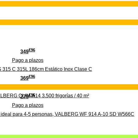
€
96
349
Pago a
plazos
 315 C 315L 186cm Estático Inox Clase C
€
96
369
Pago a
plazos
€
96
ALBERG CLIM-A14 3.500 frigorías / 40 m²
279
Pago a
plazos
0%, ideal para 4-5 personas, VALBERG WF 914 A-10 SD W566C