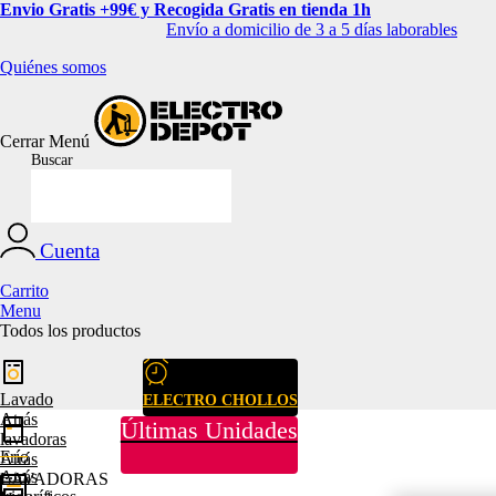
Envio Gratis +99€ y Recogida Gratis en tienda 1h
Envío a domicilio de 3 a 5 días laborables
Quiénes somos
Cerrar
Menú
Buscar
Cuenta
Carrito
Menu
Todos los productos
Lavado
ELECTRO CHOLLOS
Atrás
Últimas Unidades
lavadoras
Frío
Atrás
Atrás
LAVADORAS