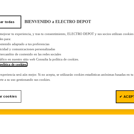
BIENVENIDO a ELECTRO DEPOT
ar todas
 mejorar tu experiencia, y tras tu consentimiento, ELECTRO DEPOT y sus socios utilizan cookies
les para:
ontenido adaptado a tus preferencias
licidad y comunicaciones personalizadas
 intercambio de contenido en las redes sociales
tráfico en nuestro sitio web Consulta la política de cookies.
política de cookies.
.
 experiencia será aún mejor. Si no acepta, se utilizarán cookies estadísticas anónimas basadas en t
te a su uso gestionando sus cookies.
ar cookies
✔ ACEP