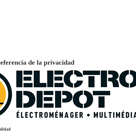
eferencia de la privacidad
€
96
159
a HD Mini-LED 144hZ con Sonido ONKY
Pago a
plazos
nción EcoTank EPSON ET-2861
alidad