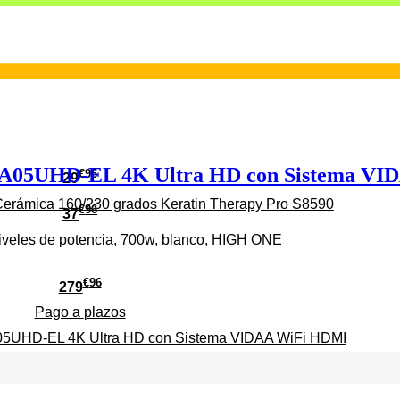
5UHD-EL 4K Ultra HD con Sistema VI
€
96
29
erámica 160/230 grados Keratin Therapy Pro S8590
€
96
37
iveles de potencia, 700w, blanco, HIGH ONE
€
96
279
Pago a
plazos
HD-EL 4K Ultra HD con Sistema VIDAA WiFi HDMI