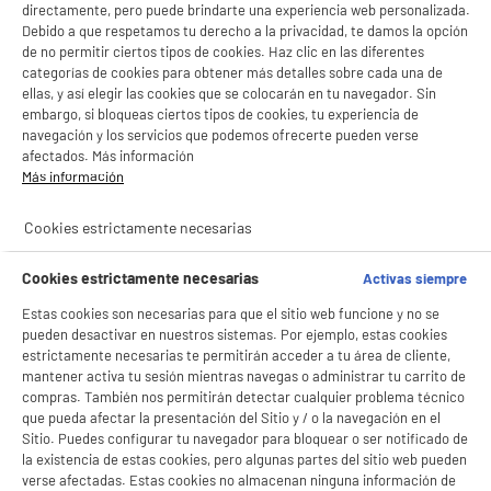
directamente, pero puede brindarte una experiencia web personalizada.
Debido a que respetamos tu derecho a la privacidad, te damos la opción
de no permitir ciertos tipos de cookies. Haz clic en las diferentes
categorías de cookies para obtener más detalles sobre cada una de
ellas, y así elegir las cookies que se colocarán en tu navegador. Sin
embargo, si bloqueas ciertos tipos de cookies, tu experiencia de
navegación y los servicios que podemos ofrecerte pueden verse
afectados. Más información
Más información
Cookies estrictamente necesarias
Cookies estrictamente necesarias
Activas siempre
BIENVENIDO a ELECTRO
Estas cookies son necesarias para que el sitio web funcione y no se
Rechazar todas
pueden desactivar en nuestros sistemas. Por ejemplo, estas cookies
DEPOT
estrictamente necesarias te permitirán acceder a tu área de cliente,
mantener activa tu sesión mientras navegas o administrar tu carrito de
Con el fin de mejorar tu experiencia, y tras tu consentimiento, ELECTRO DEPOT
compras. También nos permitirán detectar cualquier problema técnico
y sus socios utilizan cookies que procesan tus datos personales para:
- compartir contenido adaptado a tus preferencias
que pueda afectar la presentación del Sitio y / o la navegación en el
- ofrecer publicidad y comunicaciones personalizadas
Sitio. Puedes configurar tu navegador para bloquear o ser notificado de
product_anchor_characteristics
- facilitar el intercambio de contenido en las redes sociales
la existencia de estas cookies, pero algunas partes del sitio web pueden
- analizar el tráfico en nuestro sitio web Consulta la política de cookies.
verse afectadas. Estas cookies no almacenan ninguna información de
Consulta la política de cookies.
.