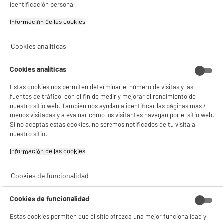
9
€
96
identificación personal.
Si aceptas, la experiencia será aún mejor. Si no acepta, se utilizarán cookies
Información de las cookies‎
0
€
01
Cuyo
estadísticas anónimas basadas en tu navegación. Puedes oponerte a su uso
gestionando sus cookies.
¡Buena visita!
Cookies analíticas
✔ ACEPTAR TODAS
Cookies analíticas
Gestionar cookies
Estas cookies nos permiten determinar el número de visitas y las
fuentes de tráfico, con el fin de medir y mejorar el rendimiento de
nuestro sitio web. También nos ayudan a identificar las páginas más /
menos visitadas y a evaluar cómo los visitantes navegan por el sitio web.
Si no aceptas estas cookies, no seremos notificados de tu visita a
Comprados juntos habitualmente
nuestro sitio.
Información de las cookies‎
PRECIO IMBATIBLE
Cookies de funcionalidad
Cookies de funcionalidad
Estas cookies permiten que el sitio ofrezca una mejor funcionalidad y