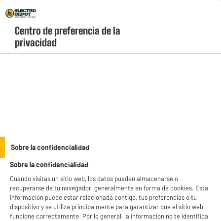
Envio Gratis +99€ y Recogida Gratis en tienda 1h
Centro de preferencia de la 
geolocation-header-icon-text
header-
Carrito
privacidad
Menú
login-
account
Cargadores, cables y adaptadores
Cargador BE MIX INDUCCIÓN 15W MADERA
Sobre la confidencialidad
Sobre la confidencialidad
Cuando visitas un sitio web, los datos pueden almacenarse o
recuperarse de tu navegador, generalmente en forma de cookies. Esta
información puede estar relacionada contigo, tus preferencias o tu
dispositivo y se utiliza principalmente para garantizar que el sitio web
funcione correctamente. Por lo general, la información no te identifica