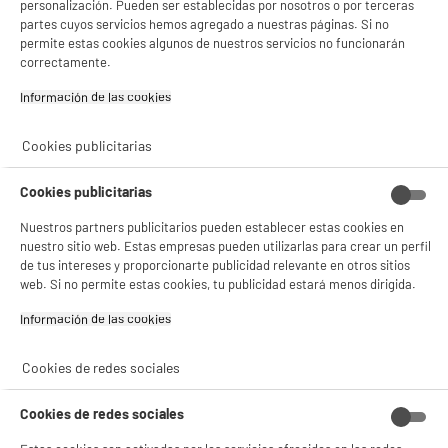
personalización. Pueden ser establecidas por nosotros o por terceras
partes cuyos servicios hemos agregado a nuestras páginas. Si no
Cargador BE MIX
Despertador HIGH ONE
permite estas cookies algunos de nuestros servicios no funcionarán
INDUCCIÓN 15W
E0356 GREY
correctamente.
MADERA
9
4
€96
€92
Información de las cookies‎
Total Price :
14.88€
Cookies publicitarias
Cookies publicitarias
Nuestros partners publicitarios pueden establecer estas cookies en
Recogemos tu antiguo dispositivo
nuestro sitio web. Estas empresas pueden utilizarlas para crear un perfil
Recogemos
gratuitamente
tu antiguo
de tus intereses y proporcionarte publicidad relevante en otros sitios
electrodoméstico.
web. Si no permite estas cookies, tu publicidad estará menos dirigida.
Más información
Información de las cookies‎
Garantía incluida :
3 años
Hasta
agosto 2029
Cookies de redes sociales
Cookies de redes sociales
Características