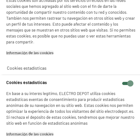
Estas cookies son activadas por los servicios ofrecidos en las redes
Marca
BE MIX
sociales que hemos agregado al sitio web con el fin de darte la
oportunidad de compartir nuestro contenido con tu red y conocidos.
Tipo de producto
cargador de inducción
También nos permiten rastrear tu navegación en otros sitios web y crear
un perfil de tus intereses. Esto puede afectar el contenido y los
Colores
Bosque
mensajes que se muestran en otros sitios web que visitas. Si no permites
estas cookies, es posible que no puedas usar o ver estas herramientas
Plus produit balisage
100% PRECIOS BAJOS
para compartir.
Référence constructeur
INDUCTION 15W BOIS
Información de las cookies‎
Peso neto
0,118kg
Cookies estadísticas
Nombre del fabricante,
GROUPE CMP
nombre de la empresa o marca
Cookies estadísticas
registrada
En base a su interés legítimo, ELECTRO DEPOT utiliza cookies
Dirección de envio
157 AV. CHARLES FLOQUET
estadísticas exentas de consentimiento para producir estadísticas
BATIMENT 93150 LE BLANC-
anónimas de su navegación en su sitio web. Estas cookies nos permiten
MESNIL
optimizar la experiencia de todos los visitantes del sitio electrodepot.es.
Si rechaza el depósito de estas cookies, tendremos que mejorar nuestro
correo electrónico
CONTACT@CMP-PARIS.COM
sitio web en función de estadísticas anónimas
Código del artículo
10000650
Información de las cookies‎