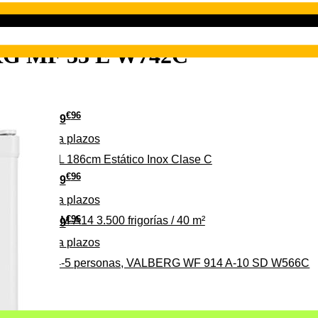
 MF 33 E W742C
€
96
349
Pago a
plazos
 315 C 315L 186cm Estático Inox Clase C
€
96
369
Pago a
plazos
€
96
ALBERG CLIM-A14 3.500 frigorías / 40 m²
279
Pago a
plazos
0%, ideal para 4-5 personas, VALBERG WF 914 A-10 SD W566C