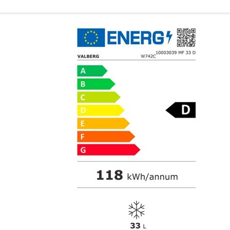
Esta información pue
que el sitio web fun
experiencia web pers
tipos de cookies. Ha
las cookies que se c
los servicios que p
Más información
Cookies estrictam
Estas cookies son ne
cookies estrictament
administrar tu carri
presentación del Sit
existencia de estas 
información de iden
Información de las
Cookies analíticas
Estas cookies nos pe