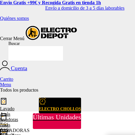
Envio Gratis +99€ y Recogida Gratis en tienda 1h
Envío a domicilio de 3 a 5 días laborables
Quiénes somos
Cerrar
Menú
Buscar
Cuenta
Carrito
Menu
Todos los productos
Lavado
ELECTRO CHOLLOS
Atrás
Últimas Unidades
lavadoras
Frío
Atrás
Atrás
LAVADORAS