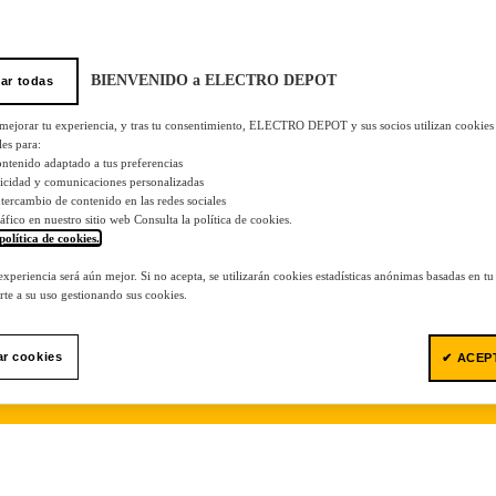
BIENVENIDO a ELECTRO DEPOT
ar todas
 mejorar tu experiencia, y tras tu consentimiento, ELECTRO DEPOT y sus socios utilizan cookies
les para:
ontenido adaptado a tus preferencias
licidad y comunicaciones personalizadas
 intercambio de contenido en las redes sociales
tráfico en nuestro sitio web Consulta la política de cookies.
política de cookies.
.
 experiencia será aún mejor. Si no acepta, se utilizarán cookies estadísticas anónimas basadas en t
te a su uso gestionando sus cookies.
ar cookies
✔ ACEP