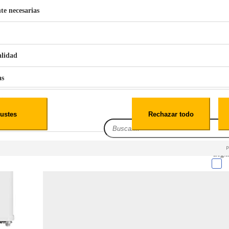
te necesarias
€
42
49
BERG 1,1L Limpia Sofás Alfombras Coche SP3
alidad
as
iales
ustes
Rechazar todo
es
Leg.I
cialidad
itio web, los datos pueden almacenarse o recuperarse de tu navegador, generalmente