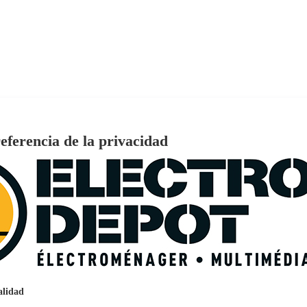
eferencia de la privacidad
€
96
159
Pago a
plazos
nción EcoTank EPSON ET-2861
alidad