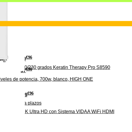
€
96
29
erámica 160/230 grados Keratin Therapy Pro S8590
€
96
37
iveles de potencia, 700w, blanco, HIGH ONE
€
96
279
Pago a
plazos
HD-EL 4K Ultra HD con Sistema VIDAA WiFi HDMI