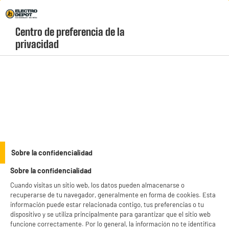
Envio Gratis +99€ y Recogida Gratis en tienda 1h
Centro de preferencia de la 
geolocation-header-icon-text
header-
Carrito
privacidad
Menú
login-
account
Utensilos de cocina
Pack 3 bolsas congelación para conservación
Sobre la confidencialidad
Sobre la confidencialidad
Cuando visitas un sitio web, los datos pueden almacenarse o
recuperarse de tu navegador, generalmente en forma de cookies. Esta
información puede estar relacionada contigo, tus preferencias o tu
dispositivo y se utiliza principalmente para garantizar que el sitio web
funcione correctamente. Por lo general, la información no te identifica