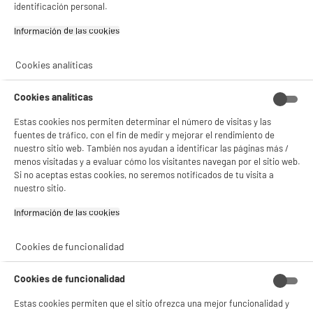
identificación personal.
DEPOT
Información de las cookies‎
Con el fin de mejorar tu experiencia, y tras tu consentimiento, ELECTRO DEPOT
y sus socios utilizan cookies que procesan tus datos personales para:
- compartir contenido adaptado a tus preferencias
Cookies analíticas
- ofrecer publicidad y comunicaciones personalizadas
- facilitar el intercambio de contenido en las redes sociales
- analizar el tráfico en nuestro sitio web Consulta la política de cookies.
Cookies analíticas
Consulta la política de cookies.
.
Estas cookies nos permiten determinar el número de visitas y las
Si aceptas, la experiencia será aún mejor. Si no acepta, se utilizarán cookies
fuentes de tráfico, con el fin de medir y mejorar el rendimiento de
estadísticas anónimas basadas en tu navegación. Puedes oponerte a su uso
nuestro sitio web. También nos ayudan a identificar las páginas más /
gestionando sus cookies.
menos visitadas y a evaluar cómo los visitantes navegan por el sitio web.
¡Buena visita!
Si no aceptas estas cookies, no seremos notificados de tu visita a
nuestro sitio.
✔ ACEPTAR TODAS
Información de las cookies‎
Gestionar cookies
Cookies de funcionalidad
Cookies de funcionalidad
Estas cookies permiten que el sitio ofrezca una mejor funcionalidad y