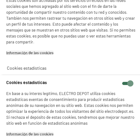
Estas cookies son activadas por los servicios ofrecidos en las redes
sociales que hemos agregado al sitio web con el fin de darte la
oportunidad de compartir nuestro contenido con tu red y conocidos.
También nos permiten rastrear tu navegación en otros sitios web y crear
un perfil de tus intereses. Esto puede afectar el contenido y los
mensajes que se muestran en otros sitios web que visitas. Si no permites
estas cookies, es posible que no puedas usar o ver estas herramientas
para compartir.
Información de las cookies‎
Cookies estadísticas
Cookies estadísticas
En base a su interés legítimo, ELECTRO DEPOT utiliza cookies
estadísticas exentas de consentimiento para producir estadísticas
product_anchor_characteristics
anónimas de su navegación en su sitio web. Estas cookies nos permiten
optimizar la experiencia de todos los visitantes del sitio electrodepot.es.
Si rechaza el depósito de estas cookies, tendremos que mejorar nuestro
2
€
96
sitio web en función de estadísticas anónimas
Información de las cookies‎