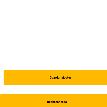
Recogida en 1h:
Gratuita
Envío a domicilio: 3 - 5 días laborables
ESTAMOS EN CONTACTO
¡DESCARGA NUESTRA APP!
¡SUSCRÍBETE A NUESTRA NEWSLETTER!
OK
Guardar ajustes
¡SÍGUENOS EN REDES!
Lista de cookies
Rechazar todo
¿NECESITAS AYUDA?