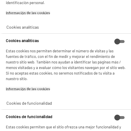
identificación personal.
Información de las cookies‎
Cookies analíticas
Cookies analíticas
Estas cookies nos permiten determinar el número de visitas y las
fuentes de tráfico, con el fin de medir y mejorar el rendimiento de
nuestro sitio web. También nos ayudan a identificar las páginas más /
BIENVENIDO a ELECTRO
Rechazar todas
menos visitadas y a evaluar cómo los visitantes navegan por el sitio web.
Si no aceptas estas cookies, no seremos notificados de tu visita a
DEPOT
nuestro sitio.
Con el fin de mejorar tu experiencia, y tras tu consentimiento, ELECTRO DEPOT
y sus socios utilizan cookies que procesan tus datos personales para:
Información de las cookies‎
- compartir contenido adaptado a tus preferencias
- ofrecer publicidad y comunicaciones personalizadas
Cookies de funcionalidad
- facilitar el intercambio de contenido en las redes sociales
- analizar el tráfico en nuestro sitio web Consulta la política de cookies.
Consulta la política de cookies.
.
Cookies de funcionalidad
Si aceptas, la experiencia será aún mejor. Si no acepta, se utilizarán cookies
Estas cookies permiten que el sitio ofrezca una mejor funcionalidad y
estadísticas anónimas basadas en tu navegación. Puedes oponerte a su uso