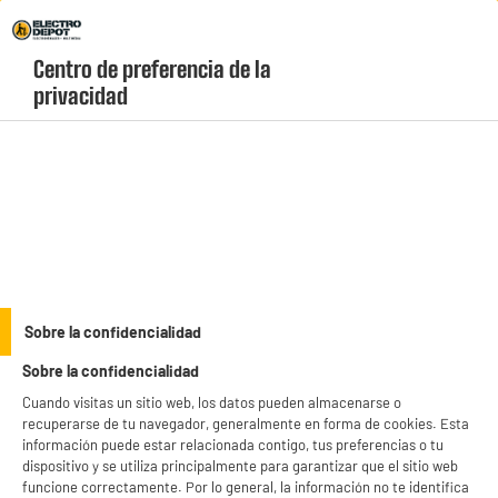
Envio Gratis +99€ y Recogida Gratis en tienda 1h
Centro de preferencia de la 
geolocation-header-icon-text
header-
Carrito
privacidad
Menú
login-
account
Consolas
Consola Xbox Series S 512 GB SSD Color Blanca
Digital RRS-00009
Sobre la confidencialidad
Sobre la confidencialidad
Cuando visitas un sitio web, los datos pueden almacenarse o
recuperarse de tu navegador, generalmente en forma de cookies. Esta
información puede estar relacionada contigo, tus preferencias o tu
dispositivo y se utiliza principalmente para garantizar que el sitio web
funcione correctamente. Por lo general, la información no te identifica