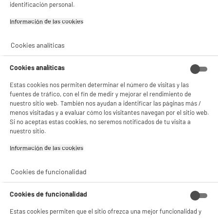
17
€
96
identificación personal.
¡Buena visita!
Información de las cookies‎
✔ ACEPTAR TODAS
Cookies analíticas
Gestionar cookies
Cookies analíticas
Estas cookies nos permiten determinar el número de visitas y las
fuentes de tráfico, con el fin de medir y mejorar el rendimiento de
nuestro sitio web. También nos ayudan a identificar las páginas más /
menos visitadas y a evaluar cómo los visitantes navegan por el sitio web.
Garantía incluida :
3 años
Si no aceptas estas cookies, no seremos notificados de tu visita a
Hasta
agosto 2029
nuestro sitio.
Información de las cookies‎
Características
Cookies de funcionalidad
Tipo de producto
Cubertería
Cookies de funcionalidad
Colores
Verde Menta
Estas cookies permiten que el sitio ofrezca una mejor funcionalidad y
Materia principal
Acero Inoxydable