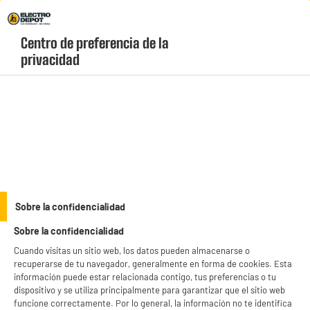
Envio Gratis +99€ y Recogida Gratis en tienda 1h
Centro de preferencia de la 
geolocation-header-icon-text
header-
Carrito
privacidad
Menú
login-
account
Utensilos de cocina
ELECTROCHOLLOS
Sobre la confidencialidad
Cubertería de 24 piezas color rojo
Sobre la confidencialidad
Cuando visitas un sitio web, los datos pueden almacenarse o
recuperarse de tu navegador, generalmente en forma de cookies. Esta
información puede estar relacionada contigo, tus preferencias o tu
dispositivo y se utiliza principalmente para garantizar que el sitio web
funcione correctamente. Por lo general, la información no te identifica