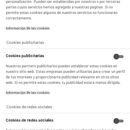
personalización. Pueden ser establecidas por nosotros o por terceras
Colores
Rojo
partes cuyos servicios hemos agregado a nuestras páginas. Si no
permite estas cookies algunos de nuestros servicios no funcionarán
Materia principal
Acero Inoxydable
correctamente.
Características adicionales
Cubertería 24 piezas - 6
Información de las cookies‎
personas - color rojo magenta
- 6 cuchillos para steak
Cookies publicitarias
- 6 tenedores
- 6 cucharas de mesa
- 6 cucharillas de café
Cookies publicitarias
- Resistente a impactos,
Nuestros partners publicitarios pueden establecer estas cookies en
nuestro sitio web. Estas empresas pueden utilizarlas para crear un perfil
material ligero y estético
de tus intereses y proporcionarte publicidad relevante en otros sitios
- Acero inoxidable de 1,8 mm
web. Si no permite estas cookies, tu publicidad estará menos dirigida.
de grosor
- Equilibrio perfecto entre
Información de las cookies‎
resistencia y durabilidad
Dimensiones del producto
AL 26 cm x AN 13,8 cm x PR 7
Cookies de redes sociales
cm
Cookies de redes sociales
Dimensiones paquete
AL 26 cm x AN 13,8 cm x PR 7
cm