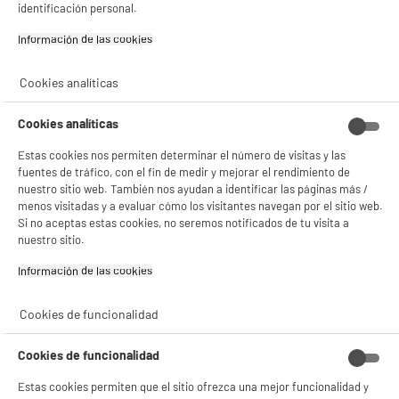
identificación personal.
product_anchor_characteristics
gestionando sus cookies.
¡Buena visita!
Información de las cookies‎
17
€
96
✔ ACEPTAR TODAS
Cookies analíticas
Gestionar cookies
Cookies analíticas
Estas cookies nos permiten determinar el número de visitas y las
fuentes de tráfico, con el fin de medir y mejorar el rendimiento de
nuestro sitio web. También nos ayudan a identificar las páginas más /
menos visitadas y a evaluar cómo los visitantes navegan por el sitio web.
Si no aceptas estas cookies, no seremos notificados de tu visita a
nuestro sitio.
Garantía incluida :
3 años
Información de las cookies‎
Hasta
agosto 2029
Cookies de funcionalidad
Características
Cookies de funcionalidad
Tipo de producto
Cubertería
Estas cookies permiten que el sitio ofrezca una mejor funcionalidad y