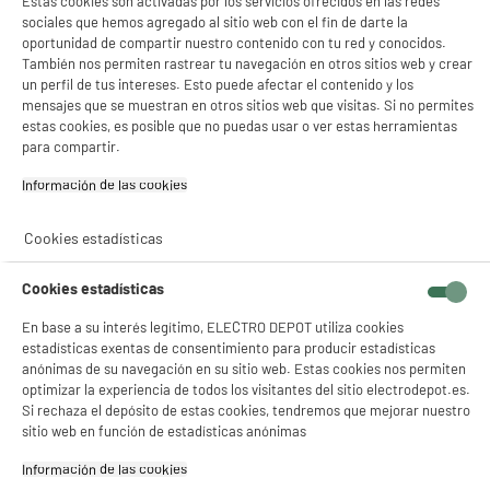
Estas cookies son activadas por los servicios ofrecidos en las redes
sociales que hemos agregado al sitio web con el fin de darte la
Peso bruto
0,8kg
oportunidad de compartir nuestro contenido con tu red y conocidos.
También nos permiten rastrear tu navegación en otros sitios web y crear
Código del artículo
993555
un perfil de tus intereses. Esto puede afectar el contenido y los
mensajes que se muestran en otros sitios web que visitas. Si no permites
estas cookies, es posible que no puedas usar o ver estas herramientas
para compartir.
Información de las cookies‎
Cookies estadísticas
Cookies estadísticas
En base a su interés legítimo, ELECTRO DEPOT utiliza cookies
estadísticas exentas de consentimiento para producir estadísticas
anónimas de su navegación en su sitio web. Estas cookies nos permiten
optimizar la experiencia de todos los visitantes del sitio electrodepot.es.
Si rechaza el depósito de estas cookies, tendremos que mejorar nuestro
sitio web en función de estadísticas anónimas
Información de las cookies‎