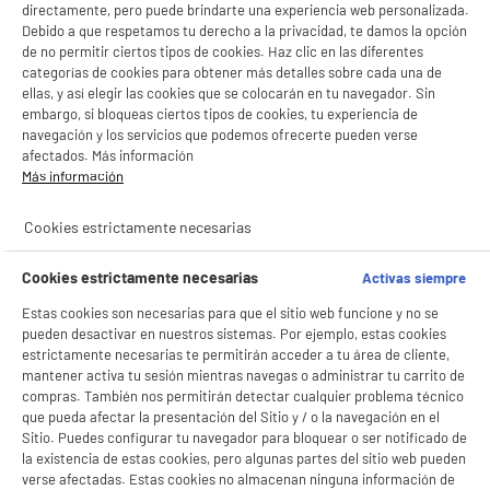
directamente, pero puede brindarte una experiencia web personalizada.
Debido a que respetamos tu derecho a la privacidad, te damos la opción
de no permitir ciertos tipos de cookies. Haz clic en las diferentes
categorías de cookies para obtener más detalles sobre cada una de
ellas, y así elegir las cookies que se colocarán en tu navegador. Sin
embargo, si bloqueas ciertos tipos de cookies, tu experiencia de
navegación y los servicios que podemos ofrecerte pueden verse
afectados. Más información
Más información
Cookies estrictamente necesarias
BIENVENIDO a ELECTRO
Rechazar todas
Cookies estrictamente necesarias
Activas siempre
DEPOT
Estas cookies son necesarias para que el sitio web funcione y no se
Con el fin de mejorar tu experiencia, y tras tu consentimiento, ELECTRO DEPOT
pueden desactivar en nuestros sistemas. Por ejemplo, estas cookies
y sus socios utilizan cookies que procesan tus datos personales para:
estrictamente necesarias te permitirán acceder a tu área de cliente,
- compartir contenido adaptado a tus preferencias
mantener activa tu sesión mientras navegas o administrar tu carrito de
- ofrecer publicidad y comunicaciones personalizadas
- facilitar el intercambio de contenido en las redes sociales
compras. También nos permitirán detectar cualquier problema técnico
- analizar el tráfico en nuestro sitio web Consulta la política de cookies.
que pueda afectar la presentación del Sitio y / o la navegación en el
Consulta la política de cookies.
.
Sitio. Puedes configurar tu navegador para bloquear o ser notificado de
la existencia de estas cookies, pero algunas partes del sitio web pueden
Si aceptas, la experiencia será aún mejor. Si no acepta, se utilizarán cookies
verse afectadas. Estas cookies no almacenan ninguna información de
estadísticas anónimas basadas en tu navegación. Puedes oponerte a su uso