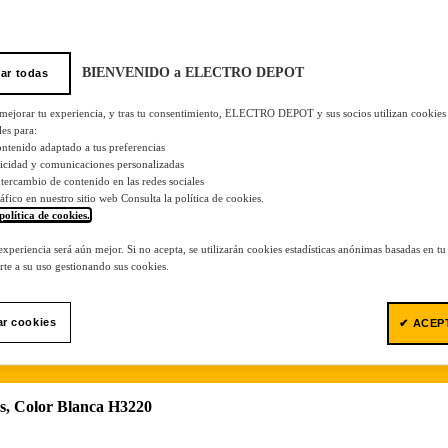
BIENVENIDO a ELECTRO DEPOT
ar todas
 mejorar tu experiencia, y tras tu consentimiento, ELECTRO DEPOT y sus socios utilizan cookies
les para:
ontenido adaptado a tus preferencias
licidad y comunicaciones personalizadas
 intercambio de contenido en las redes sociales
tráfico en nuestro sitio web Consulta la política de cookies.
política de cookies.
.
 experiencia será aún mejor. Si no acepta, se utilizarán cookies estadísticas anónimas basadas en t
te a su uso gestionando sus cookies.
ar cookies
✔ ACEP
s, Color Blanca H3220