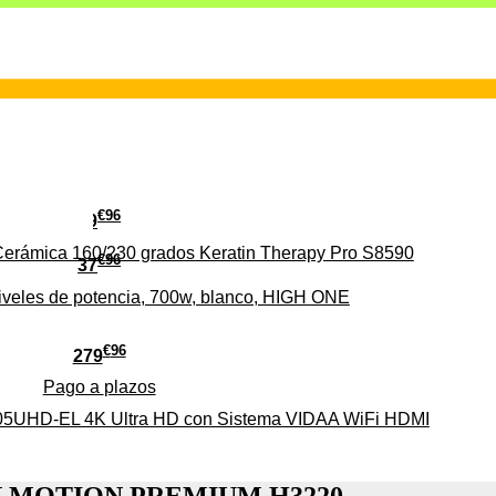
€
96
29
erámica 160/230 grados Keratin Therapy Pro S8590
€
96
37
iveles de potencia, 700w, blanco, HIGH ONE
€
96
279
Pago a
plazos
HD-EL 4K Ultra HD con Sistema VIDAA WiFi HDMI
ILK'N MOTION PREMIUM H3220