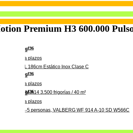
otion Premium H3 600.000 Pulso
€
96
349
Pago a
plazos
 315 C 315L 186cm Estático Inox Clase C
€
96
369
Pago a
plazos
€
96
ALBERG CLIM-A14 3.500 frigorías / 40 m²
279
Pago a
plazos
0%, ideal para 4-5 personas, VALBERG WF 914 A-10 SD W566C