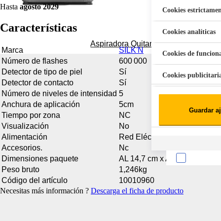
Hasta
agosto 2029
Cookies estrictamen
Características
Cookies analíticas
Aspiradora Quitamanchas 450W VAL
Marca
SILK'N
Cookies de funcion
Número de flashes
600 000
Detector de tipo de piel
Sí
Cookies publicitari
Detector de contacto
Sí
Número de niveles de intensidad
5
Cookies de redes soc
Anchura de aplicación
5cm
Guardar aj
Tiempo por zona
NC
Cookies estadísticas
Lista de cooki
Visualización
No
Alimentación
Red Eléctrica
Accesorios.
Nc
Dimensiones paquete
AL 14,7 cm x AN 16,7 cm x P
Peso bruto
1,246kg
Código del artículo
10010960
Necesitas más información ?
Descarga el ficha de producto
Sobre la confiden
Cuando visitas un s