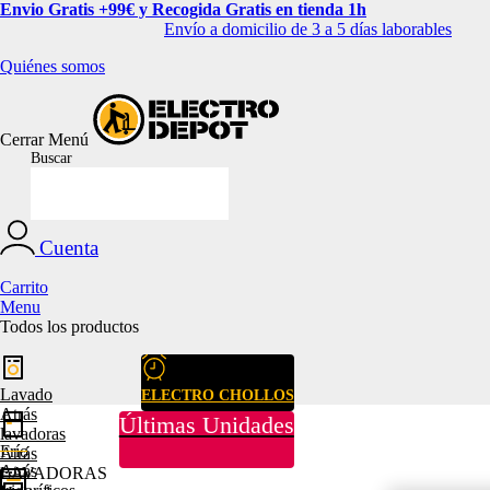
Envio Gratis +99€ y Recogida Gratis en tienda 1h
Envío a domicilio de 3 a 5 días laborables
Quiénes somos
Cerrar
Menú
Buscar
Cuenta
Carrito
Menu
Todos los productos
Lavado
ELECTRO CHOLLOS
Atrás
Últimas Unidades
lavadoras
Frío
Atrás
Atrás
LAVADORAS