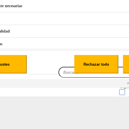
te necesarias
€
42
49
BERG 1,1L Limpia Sofás Alfombras Coche SP3
alidad
as
iales
ustes
Rechazar todo
es
Leg.I
R 9,5 cm
cialidad
itio web, los datos pueden almacenarse o recuperarse de tu navegador, generalmente