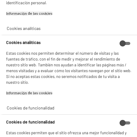
identificación personal.
Información de las cookies‎
Cookies analíticas
BIENVENIDO a ELECTRO
Rechazar todas
DEPOT
Cookies analíticas
Con el fin de mejorar tu experiencia, y tras tu consentimiento, ELECTRO DEPOT
Estas cookies nos permiten determinar el número de visitas y las
y sus socios utilizan cookies que procesan tus datos personales para:
fuentes de tráfico, con el fin de medir y mejorar el rendimiento de
- compartir contenido adaptado a tus preferencias
nuestro sitio web. También nos ayudan a identificar las páginas más /
- ofrecer publicidad y comunicaciones personalizadas
menos visitadas y a evaluar cómo los visitantes navegan por el sitio web.
- facilitar el intercambio de contenido en las redes sociales
Si no aceptas estas cookies, no seremos notificados de tu visita a
- analizar el tráfico en nuestro sitio web Consulta la política de cookies.
Consulta la política de cookies.
.
nuestro sitio.
Si aceptas, la experiencia será aún mejor. Si no acepta, se utilizarán cookies
Información de las cookies‎
estadísticas anónimas basadas en tu navegación. Puedes oponerte a su uso
gestionando sus cookies.
Cookies de funcionalidad
¡Buena visita!
✔ ACEPTAR TODAS
Cookies de funcionalidad
Gestionar cookies
Estas cookies permiten que el sitio ofrezca una mejor funcionalidad y