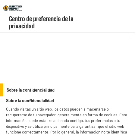
Envio Gratis +99€ y Recogida Gratis en tienda 1h
Centro de preferencia de la 
geolocation-header-icon-text
header-
Carrito
privacidad
Menú
login-
account
Limpieza a vapor e hidrolimpiadoras
ELECTROCHOLLOS
Sobre la confidencialidad
Fregona Eléctrica VALBERG FLOORWASHER FL4
Sobre la confidencialidad
Cuando visitas un sitio web, los datos pueden almacenarse o
recuperarse de tu navegador, generalmente en forma de cookies. Esta
información puede estar relacionada contigo, tus preferencias o tu
dispositivo y se utiliza principalmente para garantizar que el sitio web
funcione correctamente. Por lo general, la información no te identifica