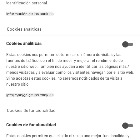
identificación personal.
Información de las cookies‎
Cookies analíticas
Cookies analíticas
Estas cookies nos permiten determinar el número de visitas y las
fuentes de tráfico, con el fin de medir y mejorar el rendimiento de
nuestro sitio web. También nos ayudan a identificar las páginas más /
BIENVENIDO a ELECTRO
Rechazar todas
menos visitadas y a evaluar cómo los visitantes navegan por el sitio web.
DEPOT
Si no aceptas estas cookies, no seremos notificados de tu visita a
nuestro sitio.
Con el fin de mejorar tu experiencia, y tras tu consentimiento, ELECTRO DEPOT
y sus socios utilizan cookies que procesan tus datos personales para:
Información de las cookies‎
- compartir contenido adaptado a tus preferencias
- ofrecer publicidad y comunicaciones personalizadas
- facilitar el intercambio de contenido en las redes sociales
Cookies de funcionalidad
- analizar el tráfico en nuestro sitio web Consulta la política de cookies.
Consulta la política de cookies.
.
Cookies de funcionalidad
Si aceptas, la experiencia será aún mejor. Si no acepta, se utilizarán cookies
estadísticas anónimas basadas en tu navegación. Puedes oponerte a su uso
Estas cookies permiten que el sitio ofrezca una mejor funcionalidad y
gestionando sus cookies.