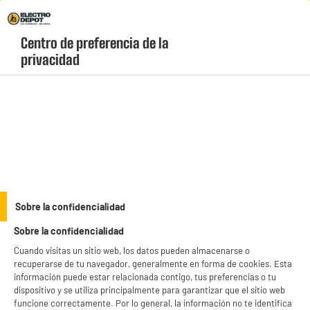
Envio Gratis +99€ y Recogida Gratis en tienda 1h
Centro de preferencia de la 
geolocation-header-icon-text
header-
Carrito
privacidad
Menú
login-
account
Frigoríficos y congeladores
(53 produits)
Sobre la confidencialidad
Sobre la confidencialidad
Cuando visitas un sitio web, los datos pueden almacenarse o
Frigoríficos congeladores
Frigoríficos top &
recuperarse de tu navegador, generalmente en forma de cookies. Esta
1 puerta
información puede estar relacionada contigo, tus preferencias o tu
dispositivo y se utiliza principalmente para garantizar que el sitio web
Frigoríficos americanos
Congeladores
funcione correctamente. Por lo general, la información no te identifica