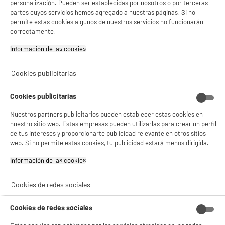
personalización. Pueden ser establecidas por nosotros o por terceras
BY ELECTRODEPOT
partes cuyos servicios hemos agregado a nuestras páginas. Si no
permite estas cookies algunos de nuestros servicios no funcionarán
Frigorífico Combi No Frost VALBERG 338L Cristal
A
C
Gris 185cm 35dB Clase C
correctamente.
G
Capacidad : 338 L
Información de las cookies‎
Tipo de frio : No Frost
Número de personas : 3
Cookies publicitarias
439
€
96
★★★★★
★★★★★
Pago a
plazos
Cookies publicitarias
4.7
/5
(
22
)
BIENVENIDO a ELECTRO
Rechazar todas
Nuestros partners publicitarios pueden establecer estas cookies en
compare_product
DEPOT
nuestro sitio web. Estas empresas pueden utilizarlas para crear un perfil
de tus intereses y proporcionarte publicidad relevante en otros sitios
Con el fin de mejorar tu experiencia, y tras tu consentimiento, ELECTRO DEPOT
web. Si no permite estas cookies, tu publicidad estará menos dirigida.
y sus socios utilizan cookies que procesan tus datos personales para:
- compartir contenido adaptado a tus preferencias
Información de las cookies‎
- ofrecer publicidad y comunicaciones personalizadas
- facilitar el intercambio de contenido en las redes sociales
BY ELECTRODEPOT
- analizar el tráfico en nuestro sitio web Consulta la política de cookies.
Frigorófico Combi No Frost VALBERG 336L 201
Cookies de redes sociales
A
Consulta la política de cookies.
.
A
cm Alto Clase A (35dB) Silver
G
Capacidad : 336 L
Si aceptas, la experiencia será aún mejor. Si no acepta, se utilizarán cookies
Cookies de redes sociales
estadísticas anónimas basadas en tu navegación. Puedes oponerte a su uso
Tipo de frio : Ventilado
gestionando sus cookies.
Número de personas : 3