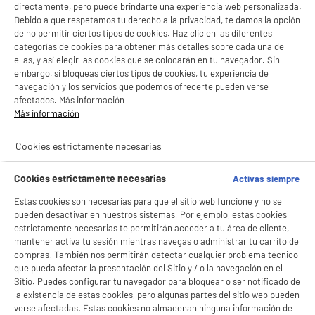
directamente, pero puede brindarte una experiencia web personalizada.
Debido a que respetamos tu derecho a la privacidad, te damos la opción
de no permitir ciertos tipos de cookies. Haz clic en las diferentes
categorías de cookies para obtener más detalles sobre cada una de
VALBERG
HIGH ONE
4 PERSONAS
ellas, y así elegir las cookies que se colocarán en tu navegador. Sin
embargo, si bloqueas ciertos tipos de cookies, tu experiencia de
navegación y los servicios que podemos ofrecerte pueden verse
productItem_availability_txt-
afectados. Más información
productItem__availability-
current-store
Más información
change-btn
LEGANÉS, MADRID
Cookies estrictamente necesarias
product_list_sticky_button_Filter
product_list_stic
Cookies estrictamente necesarias
Activas siempre
A
D
Estas cookies son necesarias para que el sitio web funcione y no se
G
Frigorifico 4 puertas, No Frost, 516L, clase D,
pueden desactivar en nuestros sistemas. Por ejemplo, estas cookies
Ino, VALBERG 4D 516 D X625C2
estrictamente necesarias te permitirán acceder a tu área de cliente,
Capacidad : 516 L
mantener activa tu sesión mientras navegas o administrar tu carrito de
Tipo de frio : No Frost
compras. También nos permitirán detectar cualquier problema técnico
que pueda afectar la presentación del Sitio y / o la navegación en el
Número de personas : 4
★★★★★
★★★★★
Sitio. Puedes configurar tu navegador para bloquear o ser notificado de
739
€
96
la existencia de estas cookies, pero algunas partes del sitio web pueden
4.9
/5
(
7
)
verse afectadas. Estas cookies no almacenan ninguna información de
Pago a
plazos