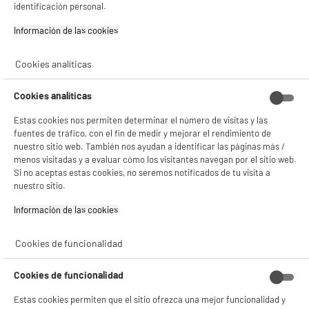
identificación personal.
compare_product
Información de las cookies‎
Cookies analíticas
Cookies analíticas
PRECIO IMBATIBLE
Frigorífico Combi Estático, 207L, clase D,
Estas cookies nos permiten determinar el número de visitas y las
A
D
blanco, HIGH ONE
fuentes de tráfico, con el fin de medir y mejorar el rendimiento de
G
nuestro sitio web. También nos ayudan a identificar las páginas más /
Capacidad : 207 L
menos visitadas y a evaluar cómo los visitantes navegan por el sitio web.
Tipo de frio : Estático
Si no aceptas estas cookies, no seremos notificados de tu visita a
Número de personas : 2
nuestro sitio.
239
€
96
★★★★★
★★★★★
Información de las cookies‎
Pago a
plazos
5
/5
(
1
)
Cookies de funcionalidad
compare_product
Cookies de funcionalidad
Estas cookies permiten que el sitio ofrezca una mejor funcionalidad y