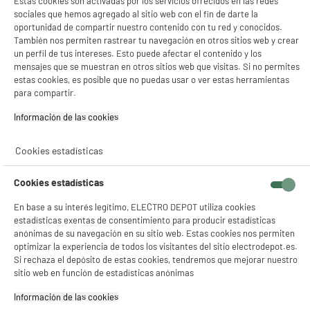
Estas cookies son activadas por los servicios ofrecidos en las redes
¡Buena visita!
sociales que hemos agregado al sitio web con el fin de darte la
649
€
96
oportunidad de compartir nuestro contenido con tu red y conocidos.
★★★★★
★★★★★
✔ ACEPTAR TODAS
Pago a
plazos
También nos permiten rastrear tu navegación en otros sitios web y crear
4.7
/5
(
97
)
un perfil de tus intereses. Esto puede afectar el contenido y los
Gestionar cookies
mensajes que se muestran en otros sitios web que visitas. Si no permites
compare_product
estas cookies, es posible que no puedas usar o ver estas herramientas
para compartir.
Información de las cookies‎
BY ELECTRODEPOT
Cookies estadísticas
Refrigerador de 1 puerta VALBERG 1D 331 D
A
D
W742C
G
Cookies estadísticas
Capacidad : 331 L
Tipo de frio : Estático
En base a su interés legítimo, ELECTRO DEPOT utiliza cookies
Número de personas : 3
estadísticas exentas de consentimiento para producir estadísticas
anónimas de su navegación en su sitio web. Estas cookies nos permiten
279
€
96
optimizar la experiencia de todos los visitantes del sitio electrodepot.es.
★★★★★
★★★★★
Si rechaza el depósito de estas cookies, tendremos que mejorar nuestro
Pago a
plazos
4.4
/5
(
43
)
sitio web en función de estadísticas anónimas
compare_product
Información de las cookies‎