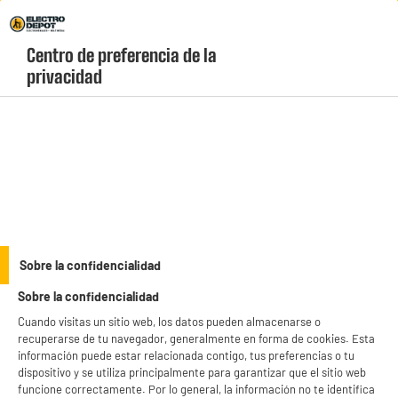
Envio Gratis +99€ y Recogida Gratis en tienda 1h
Centro de preferencia de la 
geolocation-header-icon-text
header-
Carrito
privacidad
Menú
login-
account
Impresoras
ELECTROCHOLLOS
Sobre la confidencialidad
EPSON ET-2951
Sobre la confidencialidad
Cuando visitas un sitio web, los datos pueden almacenarse o
recuperarse de tu navegador, generalmente en forma de cookies. Esta
información puede estar relacionada contigo, tus preferencias o tu
dispositivo y se utiliza principalmente para garantizar que el sitio web
funcione correctamente. Por lo general, la información no te identifica