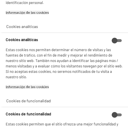
identificación personal.
Información de las cookies‎
Cookies analíticas
BIENVENIDO a ELECTRO
Rechazar todas
Cookies analíticas
DEPOT
Estas cookies nos permiten determinar el número de visitas y las
Con el fin de mejorar tu experiencia, y tras tu consentimiento, ELECTRO DEPOT
fuentes de tráfico, con el fin de medir y mejorar el rendimiento de
y sus socios utilizan cookies que procesan tus datos personales para:
nuestro sitio web. También nos ayudan a identificar las páginas más /
- compartir contenido adaptado a tus preferencias
menos visitadas y a evaluar cómo los visitantes navegan por el sitio web.
- ofrecer publicidad y comunicaciones personalizadas
Si no aceptas estas cookies, no seremos notificados de tu visita a
- facilitar el intercambio de contenido en las redes sociales
nuestro sitio.
- analizar el tráfico en nuestro sitio web Consulta la política de cookies.
Consulta la política de cookies.
.
Información de las cookies‎
Si aceptas, la experiencia será aún mejor. Si no acepta, se utilizarán cookies
estadísticas anónimas basadas en tu navegación. Puedes oponerte a su uso
Cookies de funcionalidad
gestionando sus cookies.
¡Buena visita!
Cookies de funcionalidad
✔ ACEPTAR TODAS
Estas cookies permiten que el sitio ofrezca una mejor funcionalidad y