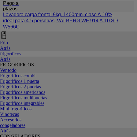
Pago a
plazos
Lavadora carga frontal 9kg, 1400rpm, clase A-10%,
ideal para 4-5 personas, VALBERG WF 914 A-10 SD
W566C
Frío
Atrás
frigoríficos
Atrás
FRIGORÍFICOS
Ver todo
Frigoríficos combi
Frigoríficos 1 puerta
Frigoríficos 2 puertas
Frigoríficos americanos
Firgoríficos multipuertas
Frigoríficos integrables
Mini frigoríficos
Vinotecas
Accesorios
congeladores
Atrás
CONGELADORES