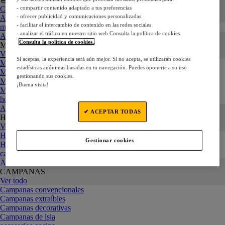
Cocina
- compartir contenido adaptado a tus preferencias
- ofrecer publicidad y comunicaciones personalizadas
Atrás
- facilitar el intercambio de contenido en las redes sociales
microondas
- analizar el tráfico en nuestro sitio web Consulta la política de cookies.
Atrás
Consulta la política de cookies.
.
MICROONDAS
Ver todo
Si aceptas, la experiencia será aún mejor. Si no acepta, se utilizarán cookies
Microondas con grill
estadísticas anónimas basadas en tu navegación. Puedes oponerte a su uso
Microondas sin grill
gestionando sus cookies.
Microondas multifunción
¡Buena visita!
Microondas integrables
hornos
Atrás
✔ ACEPTAR TODAS
HORNOS
Ver todo
Hornos de encastre
Gestionar cookies
Hornos de sobremesa
campanas
Atrás
CAMPANAS
Ver todo
Campanas convencionales
Campanas extraíbles
Campanas decorativas
Campanas de isla