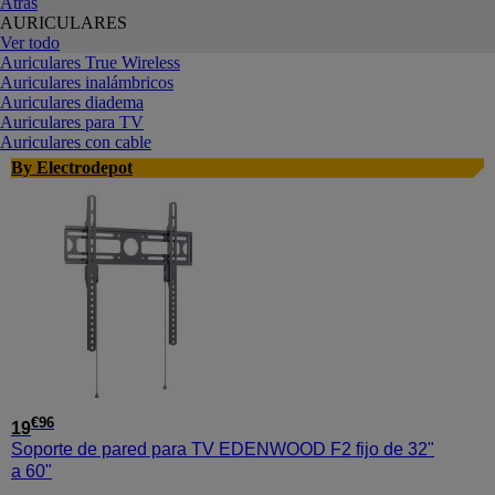
Atrás
AURICULARES
Ver todo
Auriculares True Wireless
Auriculares inalámbricos
Auriculares diadema
Auriculares para TV
Auriculares con cable
By Electrodepot
€
96
19
Soporte de pared para TV EDENWOOD F2 fijo de 32"
a 60"