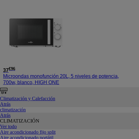
€
96
37
Microondas monofunción 20L, 5 niveles de potencia,
700w, blanco, HIGH ONE
Climatización y Calefacción
Atrás
climatización
Atrás
CLIMATIZACIÓN
Ver todo
Aire acondicionado fijo split
Aire acondicionado portátil