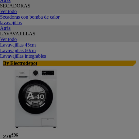
Atrás
SECADORAS
Ver todo
Secadoras con bomba de calor
lavavajillas
Atrás
LAVAVAJILLAS
Ver todo
Lavavajillas 45cm
Lavavajillas 60cm
Lavavajillas integrables
By Electrodepot
€
96
279