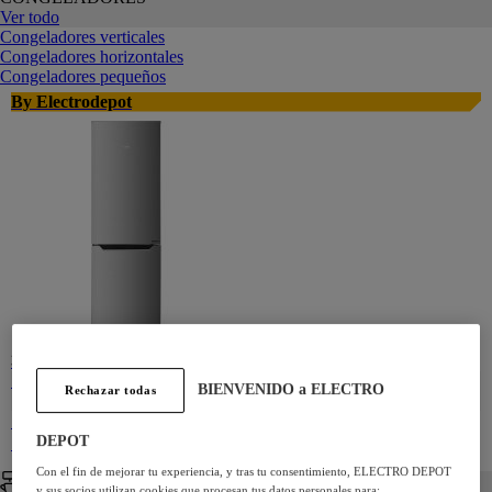
Ver todo
Congeladores verticales
Congeladores horizontales
Congeladores pequeños
By Electrodepot
€
96
349
Pago a
BIENVENIDO a ELECTRO
Rechazar todas
plazos
Frigorífico Combi VALBERG CS 315 C 315L 186cm
DEPOT
Estático Inox Clase C
Con el fin de mejorar tu experiencia, y tras tu consentimiento, ELECTRO DEPOT
y sus socios utilizan cookies que procesan tus datos personales para: