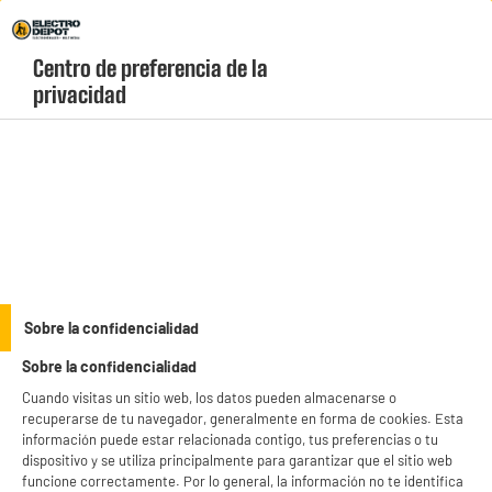
Envio Gratis +99€ y Recogida Gratis en tienda 1h
Centro de preferencia de la 
geolocation-header-icon-text
header-
Carrito
privacidad
Menú
login-
account
Lavadoras de carga superior
BY ELECTRODEPOT
Sobre la confidencialidad
Lavadora 8kg 1300rpm Clase A VALBERG Blanco
Sobre la confidencialidad
Carga Superior WT 813 A W566C2
Cuando visitas un sitio web, los datos pueden almacenarse o
recuperarse de tu navegador, generalmente en forma de cookies. Esta
información puede estar relacionada contigo, tus preferencias o tu
dispositivo y se utiliza principalmente para garantizar que el sitio web
funcione correctamente. Por lo general, la información no te identifica