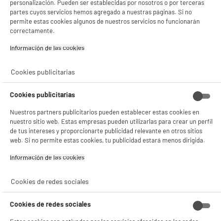
personalización. Pueden ser establecidas por nosotros o por terceras
- compartir contenido adaptado a tus preferencias
partes cuyos servicios hemos agregado a nuestras páginas. Si no
- ofrecer publicidad y comunicaciones personalizadas
permite estas cookies algunos de nuestros servicios no funcionarán
- facilitar el intercambio de contenido en las redes sociales
correctamente.
- analizar el tráfico en nuestro sitio web Consulta la política de cookies.
Consulta la política de cookies.
.
Información de las cookies‎
Si aceptas, la experiencia será aún mejor. Si no acepta, se utilizarán cookies
estadísticas anónimas basadas en tu navegación. Puedes oponerte a su uso
Cookies publicitarias
gestionando sus cookies.
¡Buena visita!
Cookies publicitarias
✔ ACEPTAR TODAS
Nuestros partners publicitarios pueden establecer estas cookies en
nuestro sitio web. Estas empresas pueden utilizarlas para crear un perfil
Gestionar cookies
de tus intereses y proporcionarte publicidad relevante en otros sitios
web. Si no permite estas cookies, tu publicidad estará menos dirigida.
Información de las cookies‎
Cookies de redes sociales
Cookies de redes sociales