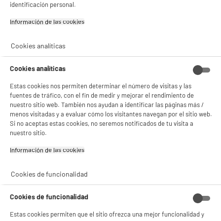
identificación personal.
Información de las cookies‎
Cookies analíticas
Cookies analíticas
Estas cookies nos permiten determinar el número de visitas y las
fuentes de tráfico, con el fin de medir y mejorar el rendimiento de
nuestro sitio web. También nos ayudan a identificar las páginas más /
menos visitadas y a evaluar cómo los visitantes navegan por el sitio web.
Si no aceptas estas cookies, no seremos notificados de tu visita a
nuestro sitio.
Información de las cookies‎
Cookies de funcionalidad
BIENVENIDO a ELECTRO
Rechazar todas
Cookies de funcionalidad
DEPOT
Con el fin de mejorar tu experiencia, y tras tu consentimiento, ELECTRO DEPOT
Estas cookies permiten que el sitio ofrezca una mejor funcionalidad y
y sus socios utilizan cookies que procesan tus datos personales para: