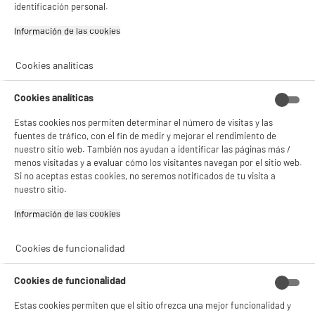
identificación personal.
Información de las cookies‎
Cookies analíticas
Cookies analíticas
Estas cookies nos permiten determinar el número de visitas y las
fuentes de tráfico, con el fin de medir y mejorar el rendimiento de
BIENVENIDO a ELECTRO
nuestro sitio web. También nos ayudan a identificar las páginas más /
Rechazar todas
menos visitadas y a evaluar cómo los visitantes navegan por el sitio web.
DEPOT
Si no aceptas estas cookies, no seremos notificados de tu visita a
nuestro sitio.
Con el fin de mejorar tu experiencia, y tras tu consentimiento, ELECTRO DEPOT
y sus socios utilizan cookies que procesan tus datos personales para:
Información de las cookies‎
- compartir contenido adaptado a tus preferencias
- ofrecer publicidad y comunicaciones personalizadas
- facilitar el intercambio de contenido en las redes sociales
Cookies de funcionalidad
- analizar el tráfico en nuestro sitio web Consulta la política de cookies.
Consulta la política de cookies.
.
Cookies de funcionalidad
Si aceptas, la experiencia será aún mejor. Si no acepta, se utilizarán cookies
estadísticas anónimas basadas en tu navegación. Puedes oponerte a su uso
Estas cookies permiten que el sitio ofrezca una mejor funcionalidad y
gestionando sus cookies.