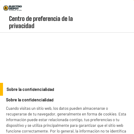
Envio Gratis +99€ y Recogida Gratis en tienda 1h
Centro de preferencia de la 
geolocation-header-icon-text
header-
Carrito
privacidad
Menú
login-
account
Lavadoras de carga superior
ELECTROCHOLLOS
Sobre la confidencialidad
Lavadora de alta gama de 6 kg VALBERG WT 612 A
Sobre la confidencialidad
W566C
Cuando visitas un sitio web, los datos pueden almacenarse o
recuperarse de tu navegador, generalmente en forma de cookies. Esta
información puede estar relacionada contigo, tus preferencias o tu
dispositivo y se utiliza principalmente para garantizar que el sitio web
funcione correctamente. Por lo general, la información no te identifica