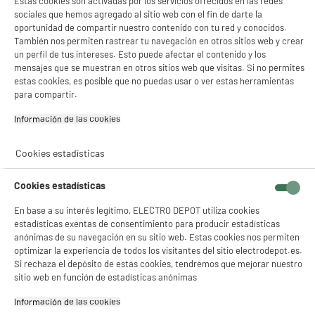
Estas cookies son activadas por los servicios ofrecidos en las redes
sociales que hemos agregado al sitio web con el fin de darte la
oportunidad de compartir nuestro contenido con tu red y conocidos.
También nos permiten rastrear tu navegación en otros sitios web y crear
un perfil de tus intereses. Esto puede afectar el contenido y los
mensajes que se muestran en otros sitios web que visitas. Si no permites
estas cookies, es posible que no puedas usar o ver estas herramientas
para compartir.
product_anchor_characteristics
Información de las cookies‎
269
€
96
Cookies estadísticas
4
€
88
Cuyo
Descarga el ficha de producto
Cookies estadísticas
En base a su interés legítimo, ELECTRO DEPOT utiliza cookies
estadísticas exentas de consentimiento para producir estadísticas
anónimas de su navegación en su sitio web. Estas cookies nos permiten
optimizar la experiencia de todos los visitantes del sitio electrodepot.es.
Si rechaza el depósito de estas cookies, tendremos que mejorar nuestro
sitio web en función de estadísticas anónimas
Información de las cookies‎