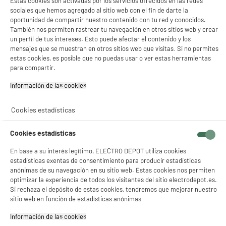
Estas cookies son activadas por los servicios ofrecidos en las redes
sociales que hemos agregado al sitio web con el fin de darte la
oportunidad de compartir nuestro contenido con tu red y conocidos.
También nos permiten rastrear tu navegación en otros sitios web y crear
un perfil de tus intereses. Esto puede afectar el contenido y los
mensajes que se muestran en otros sitios web que visitas. Si no permites
estas cookies, es posible que no puedas usar o ver estas herramientas
para compartir.
En Electro Depot tenemos una amplia selección de
lavavajillas de 60cm
o de
lavavajilllas de 45 centímetros
y también de lavavajillas integrables, para que
puedas elegir el
electrodoméstico
que mejor se adapte al espacio de tu cocina.
Información de las cookies‎
Haz tu compra online y disfruta de las grandes ventajas de Electro Depot:
pago en
cuotas
, ampliación de garantía,
retirada en tienda en una hora
...
Cookies estadísticas
Cookies estadísticas
NO SOLO TENEMOS LOS MEJORES PRECIOS
En base a su interés legítimo, ELECTRO DEPOT utiliza cookies
GARANTÍAS
101.669 opiniones
PAGO SEGURO
estadísticas exentas de consentimiento para producir estadísticas
autentificadas por
anónimas de su navegación en su sitio web. Estas cookies nos permiten
ELECTRO DEPOT
optimizar la experiencia de todos los visitantes del sitio electrodepot.es.
★★★★★
★★★★★
Si rechaza el depósito de estas cookies, tendremos que mejorar nuestro
sitio web en función de estadísticas anónimas
4,26
Información de las cookies‎
SERVICIO POST VENTA
ATENCIÓN AL CLIENTE
PREGUNTAS /