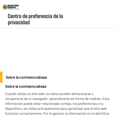
Envio Gratis +99€ y Recogida Gratis en tienda 1h
Centro de preferencia de la 
geolocation-header-icon-text
header-
Carrito
privacidad
Menú
login-
account
Lavavajillas integrables baratos
(4 produits)
¿Estas reformando tu casa y y quieres un
lavavajillas
que combine a
la perfección? Lo que necesitas es un lavavajillas integrable barato,
en Electro Depot disponemos de una amplia variedad de modelos,
see_more_label
marcas y tamaños, no lo pienses más y adquiere tu lavavajillas
Sobre la confidencialidad
integrable al mejor precio
Sobre la confidencialidad
Cuando visitas un sitio web, los datos pueden almacenarse o
INTEGRABLE
MUY SILENCIOSO
VALBERG
SEMI INTEGRABLE INTEGR
recuperarse de tu navegador, generalmente en forma de cookies. Esta
información puede estar relacionada contigo, tus preferencias o tu
productItem_availability_txt-
dispositivo y se utiliza principalmente para garantizar que el sitio web
productItem__availability-
current-store
funcione correctamente. Por lo general, la información no te identifica
change-btn