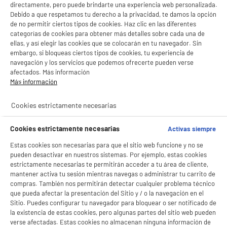
LEGANÉS, MADRID
directamente, pero puede brindarte una experiencia web personalizada.
Debido a que respetamos tu derecho a la privacidad, te damos la opción
BIENVENIDO a ELECTRO
product_list_sticky_button_Filter
product_list_stic
de no permitir ciertos tipos de cookies. Haz clic en las diferentes
Rechazar todas
categorías de cookies para obtener más detalles sobre cada una de
DEPOT
ellas, y así elegir las cookies que se colocarán en tu navegador. Sin
embargo, si bloqueas ciertos tipos de cookies, tu experiencia de
Con el fin de mejorar tu experiencia, y tras tu consentimiento, ELECTRO DEPOT
PRECIO IMBATIBLE
y sus socios utilizan cookies que procesan tus datos personales para:
navegación y los servicios que podemos ofrecerte pueden verse
Lavavajillas Integrable HIGH ONE 60cm 12 Serv.
- compartir contenido adaptado a tus preferencias
afectados. Más información
A
C
Clase C
- ofrecer publicidad y comunicaciones personalizadas
G
Más información
- facilitar el intercambio de contenido en las redes sociales
Número de Servicios : 12
- analizar el tráfico en nuestro sitio web Consulta la política de cookies.
Apertura de la puerta : Activ' door (apertura
Cookies estrictamente necesarias
Consulta la política de cookies.
.
automática al finalizar el programa)
Nivel sonoro (dB) : 47
Si aceptas, la experiencia será aún mejor. Si no acepta, se utilizarán cookies
Cookies estrictamente necesarias
Activas siempre
279
estadísticas anónimas basadas en tu navegación. Puedes oponerte a su uso
€
98
★★★★★
★★★★★
gestionando sus cookies.
Estas cookies son necesarias para que el sitio web funcione y no se
3.6
/5
(
8
)
Pago a
plazos
¡Buena visita!
pueden desactivar en nuestros sistemas. Por ejemplo, estas cookies
estrictamente necesarias te permitirán acceder a tu área de cliente,
compare_product
✔ ACEPTAR TODAS
mantener activa tu sesión mientras navegas o administrar tu carrito de
compras. También nos permitirán detectar cualquier problema técnico
Gestionar cookies
que pueda afectar la presentación del Sitio y / o la navegación en el
Sitio. Puedes configurar tu navegador para bloquear o ser notificado de
la existencia de estas cookies, pero algunas partes del sitio web pueden
verse afectadas. Estas cookies no almacenan ninguna información de
BY ELECTRODEPOT