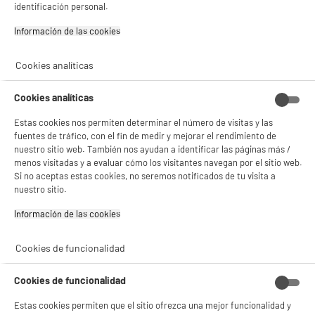
identificación personal.
Lavavajillas Integrable VALBERG 60 cm 14 Serv.
A
B
Clase B 40dB
Información de las cookies‎
G
Número de Servicios : 14
Apertura de la puerta : Activ' door (apertura
Cookies analíticas
automática al finalizar el programa)
Nivel sonoro (dB) : 40
Cookies analíticas
369
€
96
★★★★★
★★★★★
Estas cookies nos permiten determinar el número de visitas y las
3.9
/5
(
14
)
Pago a
plazos
fuentes de tráfico, con el fin de medir y mejorar el rendimiento de
nuestro sitio web. También nos ayudan a identificar las páginas más /
compare_product
menos visitadas y a evaluar cómo los visitantes navegan por el sitio web.
Si no aceptas estas cookies, no seremos notificados de tu visita a
nuestro sitio.
Información de las cookies‎
BY ELECTRODEPOT
Cookies de funcionalidad
Lavavajillas Integrable 16 servicios, clase A,
A
A
Lavado optimizado con Jetwash, VALBERG
G
Cookies de funcionalidad
Número de Servicios : 16
Apertura de la puerta : Activ' door (apertura
Estas cookies permiten que el sitio ofrezca una mejor funcionalidad y
automática al finalizar el programa)