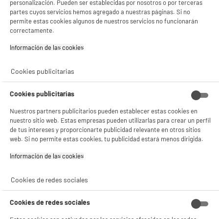
personalización. Pueden ser establecidas por nosotros o por terceras
Nivel sonoro (dB) : 43
partes cuyos servicios hemos agregado a nuestras páginas. Si no
479
€
96
★★★★★
★★★★★
permite estas cookies algunos de nuestros servicios no funcionarán
correctamente.
4.6
/5
(
11
)
Pago a
plazos
Información de las cookies‎
compare_product
Cookies publicitarias
Cookies publicitarias
A
D
Nuestros partners publicitarios pueden establecer estas cookies en
G
Lavavajillas Integrable 60 cm TEKA DFI 46740 14
nuestro sitio web. Estas empresas pueden utilizarlas para crear un perfil
Cubiertos, 3ª Bandeja, Clase D, 6 programas,
de tus intereses y proporcionarte publicidad relevante en otros sitios
44 dB
web. Si no permite estas cookies, tu publicidad estará menos dirigida.
Número de Servicios : 14
Información de las cookies‎
Apertura de la puerta : Autodoor (apertura
automática al finalizar el programa)
Nivel sonoro (dB) :
compare_product
Cookies de redes sociales
349
€
92
Cookies de redes sociales
Pago a
plazos