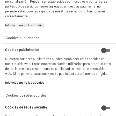
personalización. Pueden ser establecidas por nosotros o por terceras
- facilitar el intercambio de contenido en las redes sociales
partes cuyos servicios hemos agregado a nuestras páginas. Si no
- analizar el tráfico en nuestro sitio web Consulta la política de cookies.
permite estas cookies algunos de nuestros servicios no funcionarán
Consulta la política de cookies.
.
correctamente.
Si aceptas, la experiencia será aún mejor. Si no acepta, se utilizarán cookies
Información de las cookies‎
estadísticas anónimas basadas en tu navegación. Puedes oponerte a su uso
gestionando sus cookies.
¡Buena visita!
Cookies publicitarias
✔ ACEPTAR TODAS
Cookies publicitarias
Gestionar cookies
Nuestros partners publicitarios pueden establecer estas cookies en
nuestro sitio web. Estas empresas pueden utilizarlas para crear un perfil
de tus intereses y proporcionarte publicidad relevante en otros sitios
web. Si no permite estas cookies, tu publicidad estará menos dirigida.
Información de las cookies‎
Cookies de redes sociales
Cookies de redes sociales