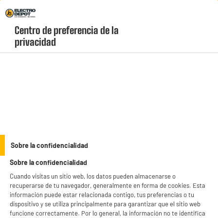
Envio Gratis +99€ y Recogida Gratis en tienda 1h
Centro de preferencia de la 
geolocation-header-icon-text
header-
Carrito
privacidad
Menú
login-
account
Lavavajillas integrables
PRECIO IMBATIBLE
Sobre la confidencialidad
Lavavajillas Integrable HIGH ONE 60cm 12 Serv.
Sobre la confidencialidad
Clase C
Cuando visitas un sitio web, los datos pueden almacenarse o
recuperarse de tu navegador, generalmente en forma de cookies. Esta
información puede estar relacionada contigo, tus preferencias o tu
dispositivo y se utiliza principalmente para garantizar que el sitio web
funcione correctamente. Por lo general, la información no te identifica