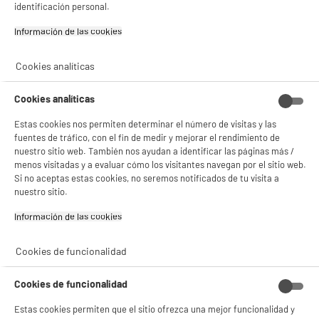
identificación personal.
Información de las cookies‎
Cookies analíticas
Cookies analíticas
Estas cookies nos permiten determinar el número de visitas y las
fuentes de tráfico, con el fin de medir y mejorar el rendimiento de
nuestro sitio web. También nos ayudan a identificar las páginas más /
menos visitadas y a evaluar cómo los visitantes navegan por el sitio web.
Si no aceptas estas cookies, no seremos notificados de tu visita a
nuestro sitio.
Información de las cookies‎
BIENVENIDO a ELECTRO
Rechazar todas
Cookies de funcionalidad
DEPOT
Cookies de funcionalidad
Con el fin de mejorar tu experiencia, y tras tu consentimiento, ELECTRO DEPOT
y sus socios utilizan cookies que procesan tus datos personales para:
- compartir contenido adaptado a tus preferencias
Estas cookies permiten que el sitio ofrezca una mejor funcionalidad y
- ofrecer publicidad y comunicaciones personalizadas