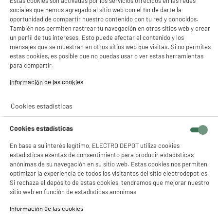
Estas cookies son activadas por los servicios ofrecidos en las redes
Una vez al mes
sociales que hemos agregado al sitio web con el fin de darte la
oportunidad de compartir nuestro contenido con tu red y conocidos.
✔ Descalcifica la tetera
También nos permiten rastrear tu navegación en otros sitios web y crear
un perfil de tus intereses. Esto puede afectar el contenido y los
La frecuencia depende del número de usos y de la dureza del
mensajes que se muestran en otros sitios web que visitas. Si no permites
agua, pero
una vez al mes no está de más.
estas cookies, es posible que no puedas usar o ver estas herramientas
✔ Elige tu método de limpieza
para compartir.
Cada persona tiene su preferido para eliminar la cal
Información de las cookies‎
eficazmente :
Productos universales
, como Durgol.
Cookies estadísticas
Desincrustantes específicos
.
Opciones naturales y económicas
, como vinagre blanco (1
Cookies estadísticas
parte de vinagre por 3 de agua) o bicarbonato de sodio.
En base a su interés legítimo, ELECTRO DEPOT utiliza cookies
estadísticas exentas de consentimiento para producir estadísticas
anónimas de su navegación en su sitio web. Estas cookies nos permiten
optimizar la experiencia de todos los visitantes del sitio electrodepot.es.
Si rechaza el depósito de estas cookies, tendremos que mejorar nuestro
sitio web en función de estadísticas anónimas
Información de las cookies‎