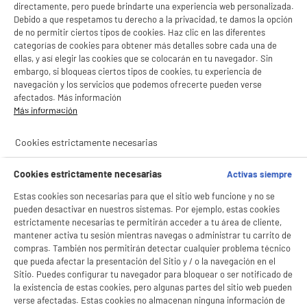
directamente, pero puede brindarte una experiencia web personalizada.
Debido a que respetamos tu derecho a la privacidad, te damos la opción
Lavavajillas
Campana extractora
Hervidor
de no permitir ciertos tipos de cookies. Haz clic en las diferentes
categorías de cookies para obtener más detalles sobre cada una de
ellas, y así elegir las cookies que se colocarán en tu navegador. Sin
embargo, si bloqueas ciertos tipos de cookies, tu experiencia de
navegación y los servicios que podemos ofrecerte pueden verse
¿Cómo hacer un buen
afectados. Más información
Más información
mantenimiento
del
Cookies estrictamente necesarias
hervidor?
Cookies estrictamente necesarias
Activas siempre
BIENVENIDO a ELECTRO
Rechazar todas
Estas cookies son necesarias para que el sitio web funcione y no se
pueden desactivar en nuestros sistemas. Por ejemplo, estas cookies
DEPOT
estrictamente necesarias te permitirán acceder a tu área de cliente,
Con el fin de mejorar tu experiencia, y tras tu consentimiento, ELECTRO DEPOT
mantener activa tu sesión mientras navegas o administrar tu carrito de
y sus socios utilizan cookies que procesan tus datos personales para:
compras. También nos permitirán detectar cualquier problema técnico
- compartir contenido adaptado a tus preferencias
que pueda afectar la presentación del Sitio y / o la navegación en el
- ofrecer publicidad y comunicaciones personalizadas
Sitio. Puedes configurar tu navegador para bloquear o ser notificado de
- facilitar el intercambio de contenido en las redes sociales
la existencia de estas cookies, pero algunas partes del sitio web pueden
- analizar el tráfico en nuestro sitio web Consulta la política de cookies.
verse afectadas. Estas cookies no almacenan ninguna información de
Consulta la política de cookies.
.