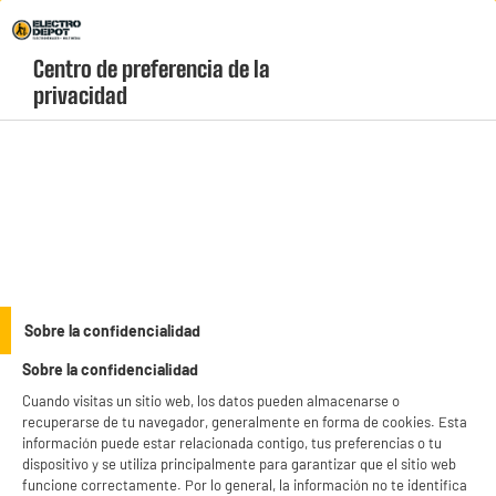
Envio Gratis +99€ y Recogida Gratis en tienda 1h
Centro de preferencia de la 
geolocation-header-icon-text
header-
Carrito
privacidad
Menú
login-
account
Manuel de
mantenimiento
Prolongar la vida útil de tus electrodomésticos se convertirá
Sobre la confidencialidad
en un juego de niños con nuestros consejos. ¡Sigue nuestra
Sobre la confidencialidad
guía!
Cuando visitas un sitio web, los datos pueden almacenarse o
recuperarse de tu navegador, generalmente en forma de cookies. Esta
información puede estar relacionada contigo, tus preferencias o tu
dispositivo y se utiliza principalmente para garantizar que el sitio web
funcione correctamente. Por lo general, la información no te identifica