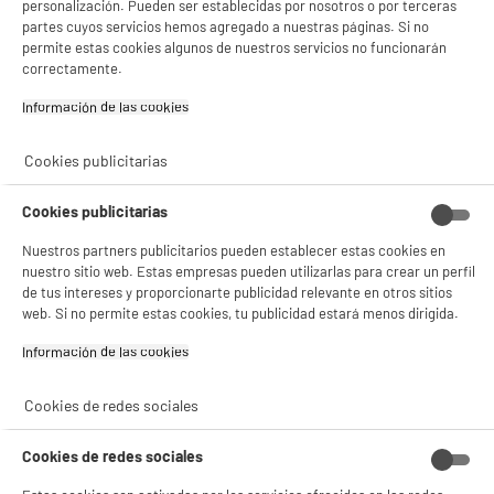
personalización. Pueden ser establecidas por nosotros o por terceras
Conservar el sabor de tus bebidas calientes favoritas
partes cuyos servicios hemos agregado a nuestras páginas. Si no
permite estas cookies algunos de nuestros servicios no funcionarán
correctamente.
En cada uso
Información de las cookies‎
✔ Vacía el agua después de usarlo
Cookies publicitarias
El agua estancada favorece la formación de cal y el crecimiento
de bacterias.
Cookies publicitarias
✔ Limpia el dispositivo
Nuestros partners publicitarios pueden establecer estas cookies en
Pasa un
paño o esponja suave y ligeramente húmeda
, por
nuestro sitio web. Estas empresas pueden utilizarlas para crear un perfil
dentro y por fuera, para eliminar salpicaduras y cualquier
de tus intereses y proporcionarte publicidad relevante en otros sitios
residuo.
web. Si no permite estas cookies, tu publicidad estará menos dirigida.
✔ Sécalo completamente
Información de las cookies‎
Asegúrate de que el dispositivo quede seco después de la
limpieza.
Cookies de redes sociales
Cookies de redes sociales