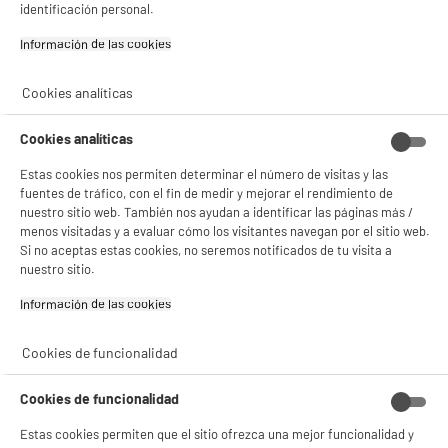
identificación personal.
Si aceptas, la experiencia será aún mejor. Si no acepta, se utilizarán cookies
estadísticas anónimas basadas en tu navegación. Puedes oponerte a su uso
Información de las cookies‎
gestionando sus cookies.
¡Buena visita!
Cookies analíticas
✔ ACEPTAR TODAS
Cookies analíticas
Gestionar cookies
Estas cookies nos permiten determinar el número de visitas y las
fuentes de tráfico, con el fin de medir y mejorar el rendimiento de
Es la hora del té, pero… ¿te sabe raro? Probablemente sea por
nuestro sitio web. También nos ayudan a identificar las páginas más /
la cal que
se acumula en tu hervidor
si no lo mantienes
menos visitadas y a evaluar cómo los visitantes navegan por el sitio web.
Si no aceptas estas cookies, no seremos notificados de tu visita a
correctamente. No solo puede afectar el sabor, sino que
nuestro sitio.
también
reduce la eficiencia del aparato
y hace que el agua
tarde más en hervir.
Información de las cookies‎
La buena noticia es que,
con solo unos minutos y un poco de
Cookies de funcionalidad
cuidado
, puedes :
Mantener tu hervidor funcionando al máximo
Cookies de funcionalidad
Prolongar su vida útil
Estas cookies permiten que el sitio ofrezca una mejor funcionalidad y
Ahorrar energía