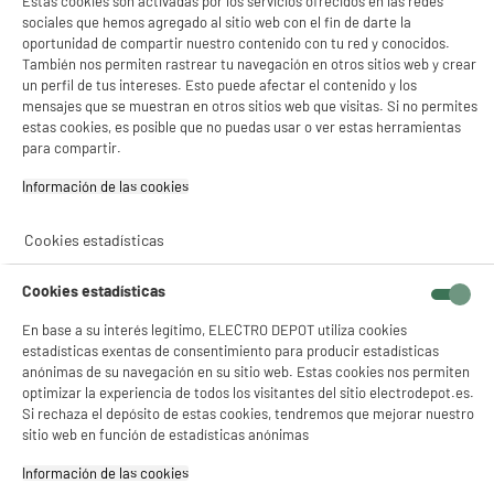
Estas cookies son activadas por los servicios ofrecidos en las redes
sociales que hemos agregado al sitio web con el fin de darte la
oportunidad de compartir nuestro contenido con tu red y conocidos.
5 TIENDAS A TU SERVICIO
También nos permiten rastrear tu navegación en otros sitios web y crear
un perfil de tus intereses. Esto puede afectar el contenido y los
mensajes que se muestran en otros sitios web que visitas. Si no permites
ELIGE TU TIENDA
estas cookies, es posible que no puedas usar o ver estas herramientas
Valencia -
Alicante
para compartir.
Información de las cookies‎
ENVÍO Y RECOGIDA
Cookies estadísticas
Recogida en 1h:
Gratuita
Envío a domicilio: 3 - 5 días laborables
Cookies estadísticas
En base a su interés legítimo, ELECTRO DEPOT utiliza cookies
estadísticas exentas de consentimiento para producir estadísticas
anónimas de su navegación en su sitio web. Estas cookies nos permiten
optimizar la experiencia de todos los visitantes del sitio electrodepot.es.
ESTAMOS EN CONTACTO
Si rechaza el depósito de estas cookies, tendremos que mejorar nuestro
sitio web en función de estadísticas anónimas
¡DESCARGA NUESTRA APP!
Información de las cookies‎