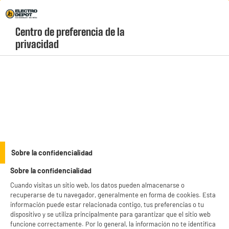
Envio Gratis +99€ y Recogida Gratis en tienda 1h
Centro de preferencia de la 
geolocation-header-icon-text
header-
Carrito
privacidad
Menú
login-
account
Dispensadores de bebida baratos
(3 produits)
Bienvenido a la sección de bebidas frías de ELECTRO DEPOT,
donde puedes encontrar máquinas de refrescos, dispensadores de
cerveza, enfriadores de agua, máquinas de hielo, etc. ¡Benefíciate
see_more_label
de precios bajos durante todo el año en dispensadores de bebidas,
Sobre la confidencialidad
y aprovecha nuestras electrobombas!
Sobre la confidencialidad
productItem_availability_txt-
productItem__availability-
Cuando visitas un sitio web, los datos pueden almacenarse o
current-store
change-btn
recuperarse de tu navegador, generalmente en forma de cookies. Esta
LEGANÉS, MADRID
información puede estar relacionada contigo, tus preferencias o tu
BIENVENIDO a ELECTRO
Rechazar todas
dispositivo y se utiliza principalmente para garantizar que el sitio web
product_list_sticky_button_Filter
product_list_stic
funcione correctamente. Por lo general, la información no te identifica
DEPOT