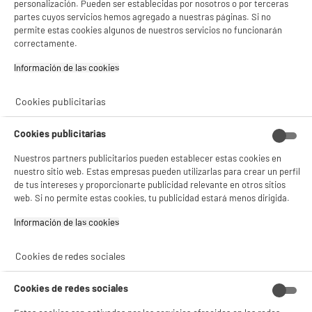
personalización. Pueden ser establecidas por nosotros o por terceras
Máquina de refrescos, dispensador de hielo, dispensador de cerveza... Electro
partes cuyos servicios hemos agregado a nuestras páginas. Si no
Depot ofrece una amplia selección de dispensadores de bebidas que te
permite estas cookies algunos de nuestros servicios no funcionarán
acompañarán a diario o en la organización de noches festivas. Encuentra tu
correctamente.
máquina de bebidas al mejor precio con Electro Depot y benefíciate de muchos
servicios prácticos: elección, garantía, pago seguro online, entrega a domicilio o
Información de las cookies‎
recogida gratis en tienda Electro Depot.
Cookies publicitarias
NO SOLO TENEMOS LOS MEJORES PRECIOS
Cookies publicitarias
GARANTÍAS
101.669 opiniones
PAGO SEGURO
autentificadas por
Nuestros partners publicitarios pueden establecer estas cookies en
ELECTRO DEPOT
nuestro sitio web. Estas empresas pueden utilizarlas para crear un perfil
★★★★★
★★★★★
de tus intereses y proporcionarte publicidad relevante en otros sitios
web. Si no permite estas cookies, tu publicidad estará menos dirigida.
4,26
Información de las cookies‎
SERVICIO POST VENTA
ATENCIÓN AL CLIENTE
PREGUNTAS /
RESPUESTAS
Cookies de redes sociales
Cookies de redes sociales