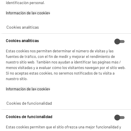
★★★★★
★★★★★
identificación personal.
4.5
/5
(
35
)
Información de las cookies‎
compare_product
Cookies analíticas
Cookies analíticas
BY ELECTRODEPOT
Estas cookies nos permiten determinar el número de visitas y las
Tirador de cerveza 5L-6L VALBERG VAL-BDMIX
fuentes de tráfico, con el fin de medir y mejorar el rendimiento de
Tipo : Tirador de cerveza
nuestro sitio web. También nos ayudan a identificar las páginas más /
Capacidad (L) : 6 L
menos visitadas y a evaluar cómo los visitantes navegan por el sitio web.
tipo : Tirador de cerveza
Si no aceptas estas cookies, no seremos notificados de tu visita a
nuestro sitio.
119
€
96
Pago a
plazos
Información de las cookies‎
★★★★★
★★★★★
3.5
/5
(
88
)
Cookies de funcionalidad
compare_product
Cookies de funcionalidad
Estas cookies permiten que el sitio ofrezca una mejor funcionalidad y