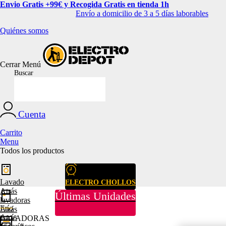
Envio Gratis +99€ y Recogida Gratis en tienda 1h
Envío a domicilio de 3 a 5 días laborables
Quiénes somos
Cerrar
Menú
Buscar
Cuenta
Carrito
Menu
Todos los productos
Lavado
ELECTRO CHOLLOS
Atrás
Últimas Unidades
lavadoras
Frío
Atrás
Atrás
LAVADORAS