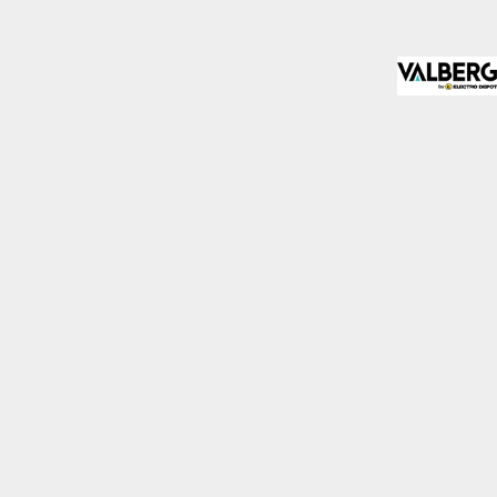
almente para garantizar
ero puede brindarte una
de no permitir ciertos
a de ellas, y así elegir
periencia de navegación y
Activas siempre
mas. Por ejemplo, estas
ientras navegas o
a afectar la
r notificado de la
o almacenan ninguna
Desactivado
 y mejorar el rendimiento