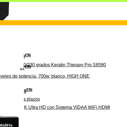
€
96
29
erámica 160/230 grados Keratin Therapy Pro S8590
€
96
37
iveles de potencia, 700w, blanco, HIGH ONE
€
96
279
Pago a
plazos
HD-EL 4K Ultra HD con Sistema VIDAA WiFi HDMI