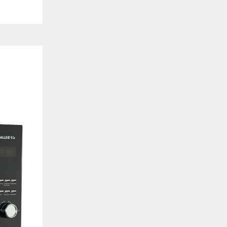
de estar relacionada contigo, tus preferencias o tu dispositivo y se utiliza princip
cione correctamente. Por lo general, la información no te identifica directamente, p
onalizada. Debido a que respetamos tu derecho a la privacidad, te damos la opción 
z clic en las diferentes categorías de cookies para obtener más detalles sobre cada un
olocarán en tu navegador. Sin embargo, si bloqueas ciertos tipos de cookies, tu ex
odemos ofrecerte pueden verse afectados. Más información
ente necesarias
cesarias para que el sitio web funcione y no se pueden desactivar en nuestros siste
e necesarias te permitirán acceder a tu área de cliente, mantener activa tu sesión m
to de compras. También nos permitirán detectar cualquier problema técnico que pued
io y / o la navegación en el Sitio. Puedes configurar tu navegador para bloquear o se
cookies, pero algunas partes del sitio web pueden verse afectadas. Estas cookies n
tificación personal.
 cookies‎
rmiten determinar el número de visitas y las fuentes de tráfico, con el fin de medir