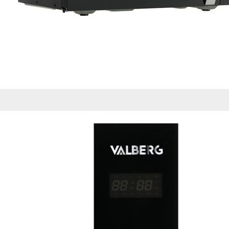
de nuestro sitio web
navegan por el sitio
Información de las
Cookies de funcio
Estas cookies permit
por terceras partes 
no funcionarán corr
Información de las
Cookies publicitar
Nuestros partners pu
crear un perfil de t
publicidad estará me
Información de las
Cookies de redes s