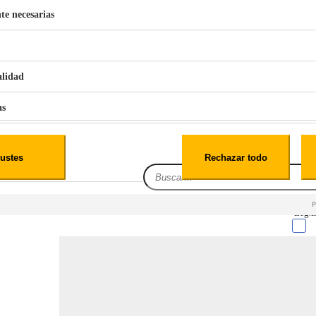
te necesarias
€
42
49
BERG 1,1L Limpia Sofás Alfombras Coche SP3
alidad
as
iales
ustes
Rechazar todo
es
Leg.I
cialidad
itio web, los datos pueden almacenarse o recuperarse de tu navegador, generalmente