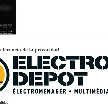
eferencia de la privacidad
€
96
159
Pago a
plazos
nción EcoTank EPSON ET-2861
alidad