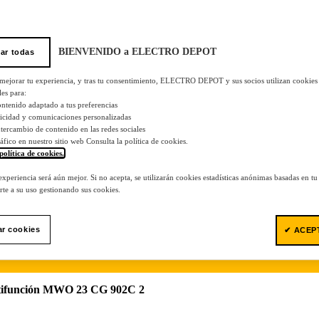
BIENVENIDO a ELECTRO DEPOT
ar todas
 mejorar tu experiencia, y tras tu consentimiento, ELECTRO DEPOT y sus socios utilizan cookies
les para:
ontenido adaptado a tus preferencias
licidad y comunicaciones personalizadas
 intercambio de contenido en las redes sociales
tráfico en nuestro sitio web Consulta la política de cookies.
política de cookies.
.
 experiencia será aún mejor. Si no acepta, se utilizarán cookies estadísticas anónimas basadas en t
te a su uso gestionando sus cookies.
ar cookies
✔ ACEP
ifunción MWO 23 CG 902C 2