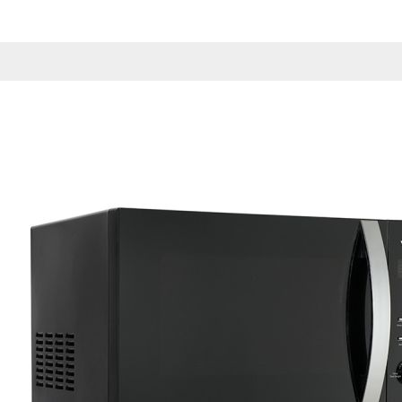
Esta información pue
que el sitio web fun
experiencia web pers
tipos de cookies. Ha
las cookies que se c
los servicios que p
Más información
Cookies estrictam
Estas cookies son ne
cookies estrictament
administrar tu carri
presentación del Sit
existencia de estas 
información de iden
Información de las
Cookies analíticas
Estas cookies nos pe