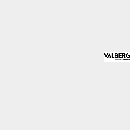
mo los visitantes
.
Desactivado
blecidas por nosotros o
nos de nuestros servicios
Desactivado
den utilizarlas para
stas cookies, tu