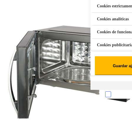
Cookies estrictamen
Cookies analíticas
Aspiradora Quitamanchas 450W VAL
Cookies de funcion
Cookies publicitari
Cookies de redes soc
Guardar aj
Cookies estadísticas
Lista de cooki
Sobre la confiden
Cuando visitas un s