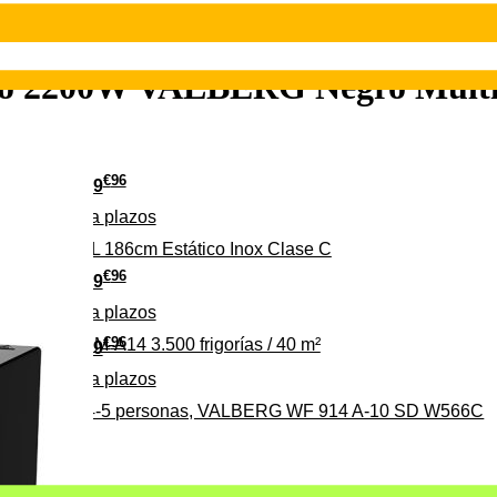
no 2200W VALBERG Negro Mult
€
96
349
Pago a
plazos
 315 C 315L 186cm Estático Inox Clase C
€
96
369
Pago a
plazos
€
96
ALBERG CLIM-A14 3.500 frigorías / 40 m²
279
Pago a
plazos
0%, ideal para 4-5 personas, VALBERG WF 914 A-10 SD W566C