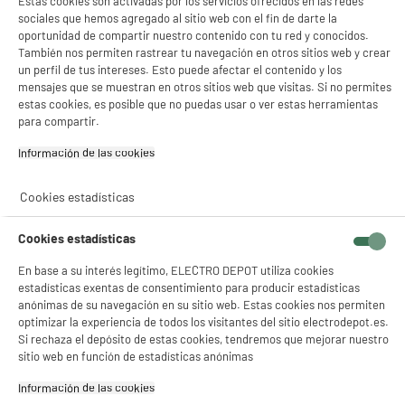
Estas cookies son activadas por los servicios ofrecidos en las redes
sociales que hemos agregado al sitio web con el fin de darte la
oportunidad de compartir nuestro contenido con tu red y conocidos.
También nos permiten rastrear tu navegación en otros sitios web y crear
un perfil de tus intereses. Esto puede afectar el contenido y los
product_anchor_characteristics
mensajes que se muestran en otros sitios web que visitas. Si no permites
estas cookies, es posible que no puedas usar o ver estas herramientas
69
€
96
para compartir.
Información de las cookies‎
0
€
31
Cuyo
Cookies estadísticas
Cookies estadísticas
En base a su interés legítimo, ELECTRO DEPOT utiliza cookies
estadísticas exentas de consentimiento para producir estadísticas
anónimas de su navegación en su sitio web. Estas cookies nos permiten
optimizar la experiencia de todos los visitantes del sitio electrodepot.es.
Si rechaza el depósito de estas cookies, tendremos que mejorar nuestro
Recogemos tu antiguo dispositivo
sitio web en función de estadísticas anónimas
Recogemos
gratuitamente
tu antiguo
electrodoméstico.
Información de las cookies‎
Más información