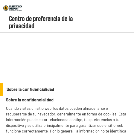
Envio Gratis +99€ y Recogida Gratis en tienda 1h
Centro de preferencia de la 
geolocation-header-icon-text
header-
Carrito
privacidad
Menú
login-
account
Monitores
Pantalla portátil LOGICOM NOMAD DISPLAY de 15,6"
Sobre la confidencialidad
Sobre la confidencialidad
Cuando visitas un sitio web, los datos pueden almacenarse o
recuperarse de tu navegador, generalmente en forma de cookies. Esta
información puede estar relacionada contigo, tus preferencias o tu
dispositivo y se utiliza principalmente para garantizar que el sitio web
funcione correctamente. Por lo general, la información no te identifica