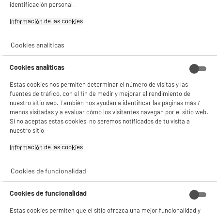
identificación personal.
Información de las cookies‎
Cookies analíticas
Cookies analíticas
BIENVENIDO a ELECTRO
Estas cookies nos permiten determinar el número de visitas y las
Rechazar todas
fuentes de tráfico, con el fin de medir y mejorar el rendimiento de
DEPOT
nuestro sitio web. También nos ayudan a identificar las páginas más /
menos visitadas y a evaluar cómo los visitantes navegan por el sitio web.
Con el fin de mejorar tu experiencia, y tras tu consentimiento, ELECTRO DEPOT
Si no aceptas estas cookies, no seremos notificados de tu visita a
y sus socios utilizan cookies que procesan tus datos personales para:
- compartir contenido adaptado a tus preferencias
nuestro sitio.
- ofrecer publicidad y comunicaciones personalizadas
- facilitar el intercambio de contenido en las redes sociales
Información de las cookies‎
- analizar el tráfico en nuestro sitio web Consulta la política de cookies.
Consulta la política de cookies.
.
Cookies de funcionalidad
Si aceptas, la experiencia será aún mejor. Si no acepta, se utilizarán cookies
estadísticas anónimas basadas en tu navegación. Puedes oponerte a su uso
Cookies de funcionalidad
gestionando sus cookies.
¡Buena visita!
Estas cookies permiten que el sitio ofrezca una mejor funcionalidad y