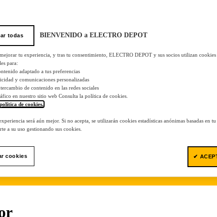
BIENVENIDO a ELECTRO DEPOT
ar todas
 mejorar tu experiencia, y tras tu consentimiento, ELECTRO DEPOT y sus socios utilizan cookies
les para:
ontenido adaptado a tus preferencias
licidad y comunicaciones personalizadas
 intercambio de contenido en las redes sociales
tráfico en nuestro sitio web Consulta la política de cookies.
política de cookies.
.
 experiencia será aún mejor. Si no acepta, se utilizarán cookies estadísticas anónimas basadas en t
te a su uso gestionando sus cookies.
ar cookies
✔ ACEP
or