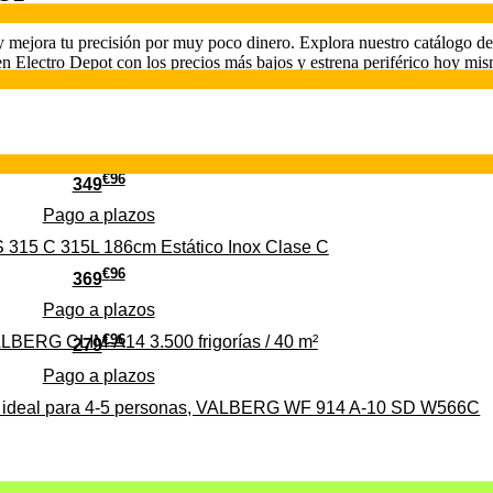
 y mejora tu precisión por muy poco dinero. Explora nuestro catálogo d
 Electro Depot con los precios más bajos y estrena periférico hoy mi
€
96
349
Pago a
plazos
 315 C 315L 186cm Estático Inox Clase C
€
96
369
Pago a
plazos
€
96
ALBERG CLIM-A14 3.500 frigorías / 40 m²
279
Pago a
plazos
0%, ideal para 4-5 personas, VALBERG WF 914 A-10 SD W566C