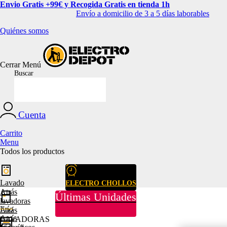
Envio Gratis +99€ y Recogida Gratis en tienda 1h
Envío a domicilio de 3 a 5 días laborables
Quiénes somos
Cerrar
Menú
Buscar
Cuenta
Carrito
Menu
Todos los productos
Lavado
ELECTRO CHOLLOS
Atrás
Últimas Unidades
lavadoras
Frío
Atrás
Atrás
LAVADORAS