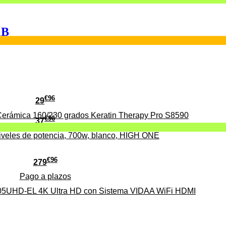
1B
€
96
29
erámica 160/230 grados Keratin Therapy Pro S8590
€
96
37
iveles de potencia, 700w, blanco, HIGH ONE
€
96
279
Pago a
plazos
HD-EL 4K Ultra HD con Sistema VIDAA WiFi HDMI