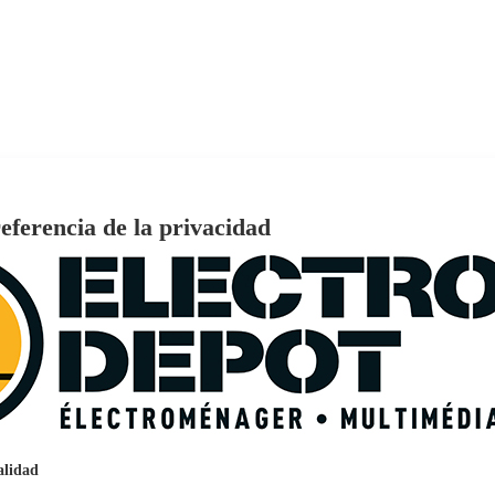
eferencia de la privacidad
€
96
159
Pago a
plazos
nción EcoTank EPSON ET-2861
alidad