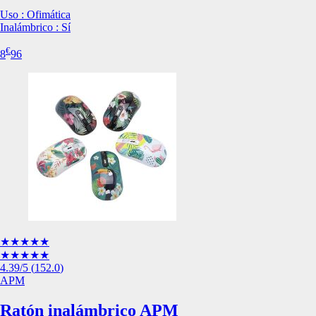
de nuestro sitio web
Uso : Ofimática
navegan por el sitio
Inalámbrico : Sí
Información de las
€
8
96
Cookies de funcio
Estas cookies permit
por terceras partes 
no funcionarán corr
Información de las
Cookies publicitar
Nuestros partners pu
crear un perfil de t
★★★★★
publicidad estará me
★★★★★
4.39
/5
(
152.0
)
Información de las
APM
Ratón inalámbrico APM
Cookies de redes s