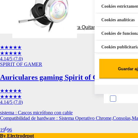
Cookies estrictamen
Cookies analíticas
Aspiradora Quitamanchas 450W VAL
Cookies de funcion
Cookies publicitari
★★★★★
★★★★★
4.14
/5
(
7.0
)
Cookies de redes soc
SPIRIT OF GAMER
Guardar aj
Cookies estadísticas
Lista de cooki
Auriculares gaming Spirit of Gamer PRO
★★★★★
★★★★★
4.14
/5
(
7.0
)
sistema : Cascos micrófono con cable
Compatibilidad de hardware : Sistema Operativo Chrome,Consolas,M
Sobre la confiden
€
19
96
Cuando visitas un s
By Electrodepot