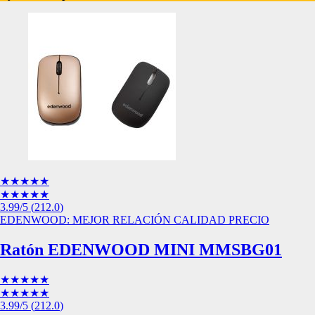
Esta información pue
que el sitio web fun
experiencia web pers
tipos de cookies. Ha
las cookies que se c
los servicios que p
Más información
Cookies estrictam
Estas cookies son ne
cookies estrictament
administrar tu carri
★★★★★
presentación del Sit
★★★★★
existencia de estas 
3.99
/5
(
212.0
)
información de iden
EDENWOOD: MEJOR RELACIÓN CALIDAD PRECIO
Información de las
Ratón EDENWOOD MINI MMSBG01
★★★★★
Cookies analíticas
★★★★★
3.99
/5
(
212.0
)
Estas cookies nos pe