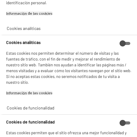
identificación personal.
Información de las cookies‎
Cookies analíticas
Cookies analíticas
Estas cookies nos permiten determinar el número de visitas y las
fuentes de tráfico, con el fin de medir y mejorar el rendimiento de
nuestro sitio web. También nos ayudan a identificar las páginas más /
menos visitadas y a evaluar cómo los visitantes navegan por el sitio web.
BIENVENIDO a ELECTRO
Rechazar todas
Si no aceptas estas cookies, no seremos notificados de tu visita a
nuestro sitio.
DEPOT
Con el fin de mejorar tu experiencia, y tras tu consentimiento, ELECTRO DEPOT
Información de las cookies‎
y sus socios utilizan cookies que procesan tus datos personales para:
- compartir contenido adaptado a tus preferencias
- ofrecer publicidad y comunicaciones personalizadas
Cookies de funcionalidad
- facilitar el intercambio de contenido en las redes sociales
- analizar el tráfico en nuestro sitio web Consulta la política de cookies.
Cookies de funcionalidad
Consulta la política de cookies.
.
Estas cookies permiten que el sitio ofrezca una mejor funcionalidad y
Si aceptas, la experiencia será aún mejor. Si no acepta, se utilizarán cookies