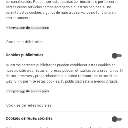
personalización. Pueden ser establecidas por nosotros o por terceras
estadísticas anónimas basadas en tu navegación. Puedes oponerte a su uso
gestionando sus cookies.
partes cuyos servicios hemos agregado a nuestras páginas. Si no
¡Buena visita!
permite estas cookies algunos de nuestros servicios no funcionarán
correctamente.
✔ ACEPTAR TODAS
Información de las cookies‎
Gestionar cookies
Cookies publicitarias
Cookies publicitarias
Nuestros partners publicitarios pueden establecer estas cookies en
nuestro sitio web. Estas empresas pueden utilizarlas para crear un perfil
de tus intereses y proporcionarte publicidad relevante en otros sitios
web. Si no permite estas cookies, tu publicidad estará menos dirigida.
Información de las cookies‎
Cookies de redes sociales
Cookies de redes sociales