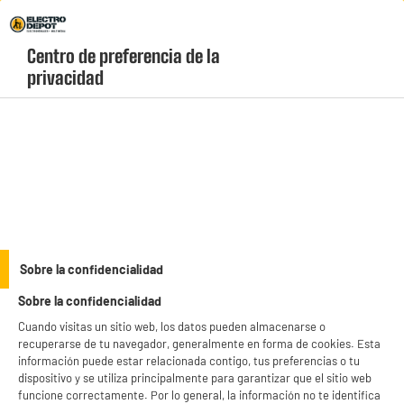
Envio Gratis +99€ y Recogida Gratis en tienda 1h
Centro de preferencia de la 
geolocation-header-icon-text
header-
Carrito
privacidad
Menú
login-
account
Smartphones
ELECTROCHOLLOS
Sobre la confidencialidad
Movil Smartphone REALME 16 Pro 5G de 256 GB,
Sobre la confidencialidad
color morado
Cuando visitas un sitio web, los datos pueden almacenarse o
recuperarse de tu navegador, generalmente en forma de cookies. Esta
información puede estar relacionada contigo, tus preferencias o tu
dispositivo y se utiliza principalmente para garantizar que el sitio web
funcione correctamente. Por lo general, la información no te identifica