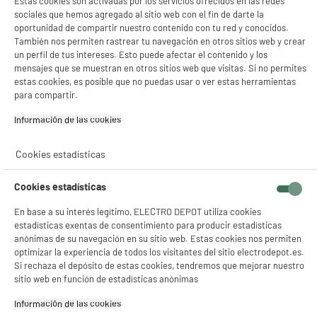
Estas cookies son activadas por los servicios ofrecidos en las redes
sociales que hemos agregado al sitio web con el fin de darte la
oportunidad de compartir nuestro contenido con tu red y conocidos.
También nos permiten rastrear tu navegación en otros sitios web y crear
un perfil de tus intereses. Esto puede afectar el contenido y los
mensajes que se muestran en otros sitios web que visitas. Si no permites
estas cookies, es posible que no puedas usar o ver estas herramientas
para compartir.
Información de las cookies‎
Cookies estadísticas
10-45
W
USB PD
Cookies estadísticas
En base a su interés legítimo, ELECTRO DEPOT utiliza cookies
CARGADOR
USB-
estadísticas exentas de consentimiento para producir estadísticas
NO INCLUIDO
EXPLANATION-
TEXT
anónimas de su navegación en su sitio web. Estas cookies nos permiten
optimizar la experiencia de todos los visitantes del sitio electrodepot.es.
Comprados juntos habitualmente
Si rechaza el depósito de estas cookies, tendremos que mejorar nuestro
sitio web en función de estadísticas anónimas
Información de las cookies‎
ELECTROCHOLLOS