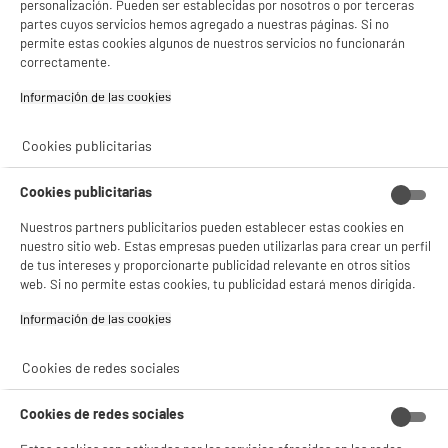
Gestionar cookies
personalización. Pueden ser establecidas por nosotros o por terceras
partes cuyos servicios hemos agregado a nuestras páginas. Si no
permite estas cookies algunos de nuestros servicios no funcionarán
correctamente.
Información de las cookies‎
Cookies publicitarias
Cookies publicitarias
Nuestros partners publicitarios pueden establecer estas cookies en
nuestro sitio web. Estas empresas pueden utilizarlas para crear un perfil
de tus intereses y proporcionarte publicidad relevante en otros sitios
web. Si no permite estas cookies, tu publicidad estará menos dirigida.
Información de las cookies‎
product_anchor_characteristics
Cookies de redes sociales
399
€
94
Cookies de redes sociales
0
€
02
Cuyo
0
€
02
Cuyo
1
€
33
Cuyo