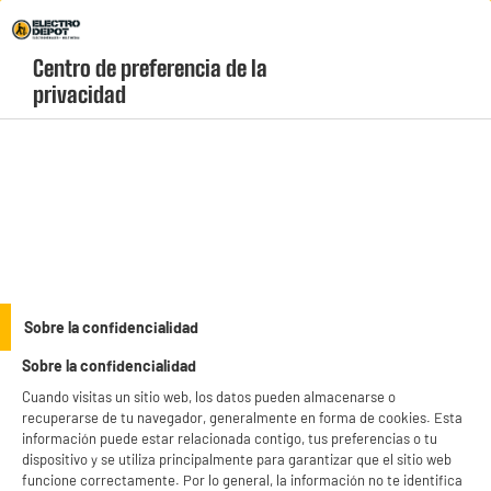
Envio Gratis +99€ y Recogida Gratis en tienda 1h
Centro de preferencia de la 
geolocation-header-icon-text
header-
Carrito
privacidad
Menú
login-
account
Smartphones
ELECTROCHOLLOS
Sobre la confidencialidad
Movil SAMSUNG A37 5G 128Go Graphite
Sobre la confidencialidad
Cuando visitas un sitio web, los datos pueden almacenarse o
recuperarse de tu navegador, generalmente en forma de cookies. Esta
información puede estar relacionada contigo, tus preferencias o tu
dispositivo y se utiliza principalmente para garantizar que el sitio web
funcione correctamente. Por lo general, la información no te identifica