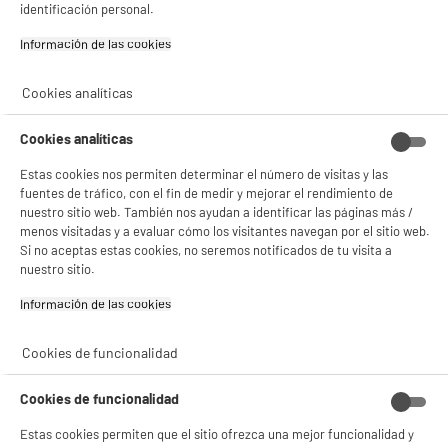
identificación personal.
Información de las cookies‎
Cookies analíticas
BIENVENIDO a ELECTRO
Rechazar todas
Cookies analíticas
DEPOT
Estas cookies nos permiten determinar el número de visitas y las
Con el fin de mejorar tu experiencia, y tras tu consentimiento, ELECTRO DEPOT
fuentes de tráfico, con el fin de medir y mejorar el rendimiento de
y sus socios utilizan cookies que procesan tus datos personales para:
nuestro sitio web. También nos ayudan a identificar las páginas más /
- compartir contenido adaptado a tus preferencias
menos visitadas y a evaluar cómo los visitantes navegan por el sitio web.
- ofrecer publicidad y comunicaciones personalizadas
Si no aceptas estas cookies, no seremos notificados de tu visita a
- facilitar el intercambio de contenido en las redes sociales
nuestro sitio.
- analizar el tráfico en nuestro sitio web Consulta la política de cookies.
Consulta la política de cookies.
.
Información de las cookies‎
Si aceptas, la experiencia será aún mejor. Si no acepta, se utilizarán cookies
estadísticas anónimas basadas en tu navegación. Puedes oponerte a su uso
Cookies de funcionalidad
gestionando sus cookies.
¡Buena visita!
Cookies de funcionalidad
✔ ACEPTAR TODAS
Estas cookies permiten que el sitio ofrezca una mejor funcionalidad y