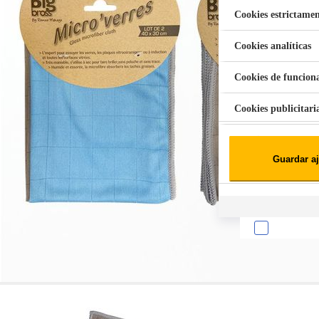
Cookies estrictamen
Cookies analíticas
Aspiradora Quitamanchas 450W VAL
Cookies de funcion
Cookies publicitari
Cookies de redes soc
Guardar aj
Cookies estadísticas
Lista de cooki
Sobre la confiden
Cuando visitas un s