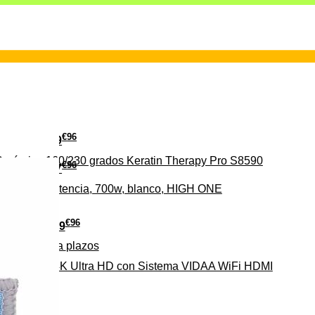
€
96
29
erámica 160/230 grados Keratin Therapy Pro S8590
€
96
37
iveles de potencia, 700w, blanco, HIGH ONE
€
96
279
Pago a
plazos
HD-EL 4K Ultra HD con Sistema VIDAA WiFi HDMI