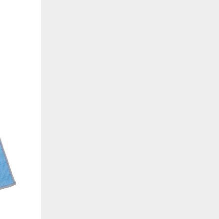
de estar relacionada contigo, tus preferencias o tu dispositivo y se utiliza princip
cione correctamente. Por lo general, la información no te identifica directamente, p
onalizada. Debido a que respetamos tu derecho a la privacidad, te damos la opción 
z clic en las diferentes categorías de cookies para obtener más detalles sobre cada un
olocarán en tu navegador. Sin embargo, si bloqueas ciertos tipos de cookies, tu ex
odemos ofrecerte pueden verse afectados. Más información
ente necesarias
cesarias para que el sitio web funcione y no se pueden desactivar en nuestros siste
e necesarias te permitirán acceder a tu área de cliente, mantener activa tu sesión m
to de compras. También nos permitirán detectar cualquier problema técnico que pued
io y / o la navegación en el Sitio. Puedes configurar tu navegador para bloquear o se
cookies, pero algunas partes del sitio web pueden verse afectadas. Estas cookies n
tificación personal.
 cookies‎
rmiten determinar el número de visitas y las fuentes de tráfico, con el fin de medir