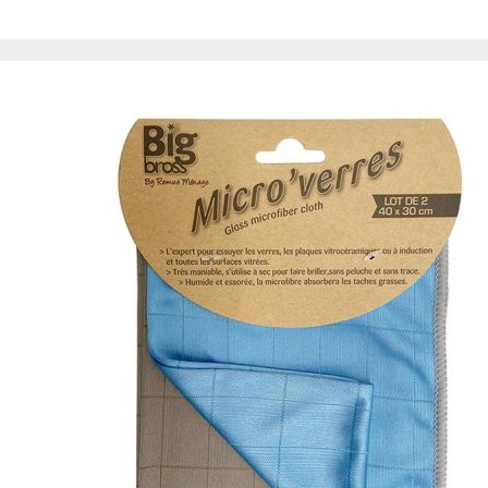
de nuestro sitio web
navegan por el sitio
Información de las
Cookies de funcio
Estas cookies permit
por terceras partes 
no funcionarán corr
Información de las
Cookies publicitar
Nuestros partners pu
crear un perfil de t
publicidad estará me
Información de las
Cookies de redes s