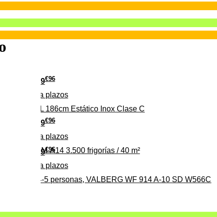
o
€
96
349
Pago a
plazos
 315 C 315L 186cm Estático Inox Clase C
€
96
369
Pago a
plazos
€
96
ALBERG CLIM-A14 3.500 frigorías / 40 m²
279
Pago a
plazos
0%, ideal para 4-5 personas, VALBERG WF 914 A-10 SD W566C