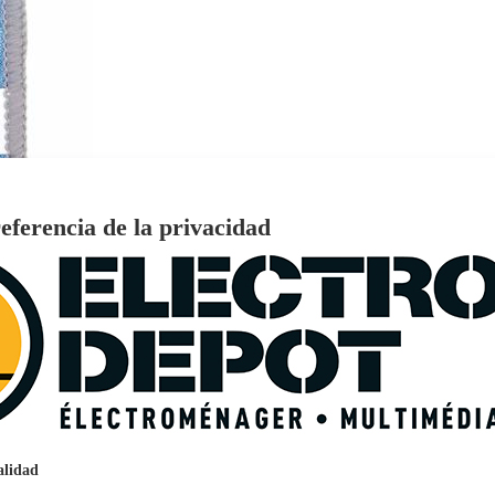
eferencia de la privacidad
€
96
159
Pago a
plazos
nción EcoTank EPSON ET-2861
alidad