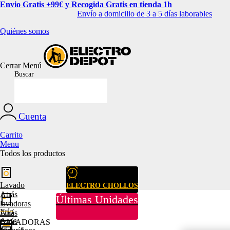
Envio Gratis +99€ y Recogida Gratis en tienda 1h
Envío a domicilio de 3 a 5 días laborables
Quiénes somos
Cerrar
Menú
Buscar
Cuenta
Carrito
Menu
Todos los productos
Lavado
ELECTRO CHOLLOS
Atrás
Últimas Unidades
lavadoras
Frío
Atrás
Atrás
LAVADORAS