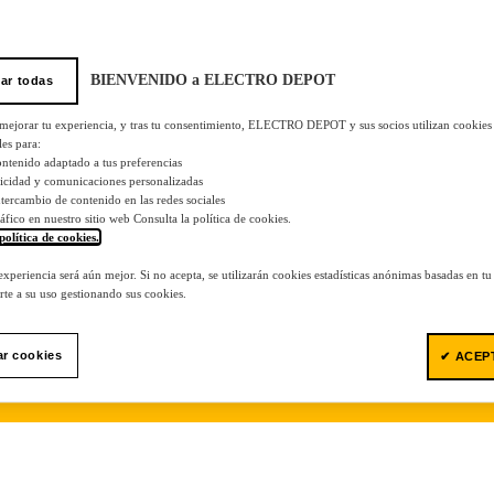
BIENVENIDO a ELECTRO DEPOT
ar todas
 mejorar tu experiencia, y tras tu consentimiento, ELECTRO DEPOT y sus socios utilizan cookies
les para:
ontenido adaptado a tus preferencias
licidad y comunicaciones personalizadas
 intercambio de contenido en las redes sociales
tráfico en nuestro sitio web Consulta la política de cookies.
política de cookies.
.
 experiencia será aún mejor. Si no acepta, se utilizarán cookies estadísticas anónimas basadas en t
te a su uso gestionando sus cookies.
ar cookies
✔ ACEP