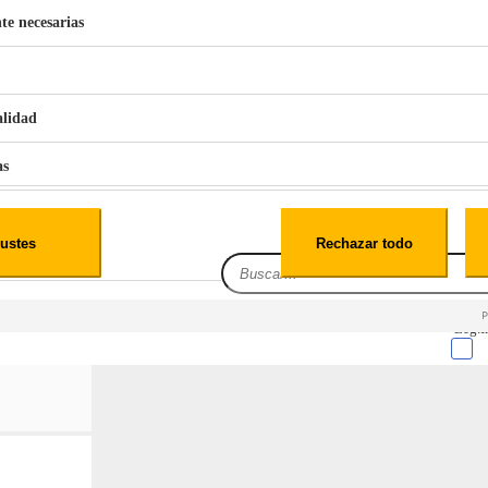
te necesarias
€
42
49
BERG 1,1L Limpia Sofás Alfombras Coche SP3
alidad
as
iales
ustes
Rechazar todo
es
Leg.I
cialidad
itio web, los datos pueden almacenarse o recuperarse de tu navegador, generalmente