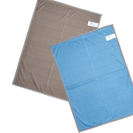
Esta información pue
que el sitio web fun
experiencia web pers
tipos de cookies. Ha
las cookies que se c
los servicios que p
Más información
Cookies estrictam
Estas cookies son ne
cookies estrictament
administrar tu carri
presentación del Sit
existencia de estas 
información de iden
Información de las
Cookies analíticas
Estas cookies nos pe