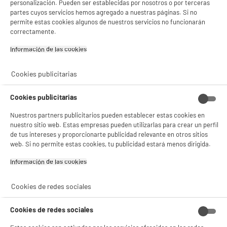
personalización. Pueden ser establecidas por nosotros o por terceras
product_anchor_characteristics
partes cuyos servicios hemos agregado a nuestras páginas. Si no
permite estas cookies algunos de nuestros servicios no funcionarán
correctamente.
239
€
96
Información de las cookies‎
0
€
58
Cuyo
Cookies publicitarias
Cookies publicitarias
Nuestros partners publicitarios pueden establecer estas cookies en
nuestro sitio web. Estas empresas pueden utilizarlas para crear un perfil
de tus intereses y proporcionarte publicidad relevante en otros sitios
web. Si no permite estas cookies, tu publicidad estará menos dirigida.
Comprados juntos habitualmente
Información de las cookies‎
Cookies de redes sociales
Cookies de redes sociales