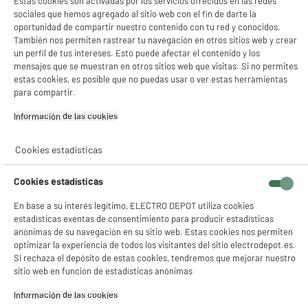
Estas cookies son activadas por los servicios ofrecidos en las redes
sociales que hemos agregado al sitio web con el fin de darte la
oportunidad de compartir nuestro contenido con tu red y conocidos.
También nos permiten rastrear tu navegación en otros sitios web y crear
un perfil de tus intereses. Esto puede afectar el contenido y los
Placa de inducción
Batería ARTHUR
mensajes que se muestran en otros sitios web que visitas. Si no permites
HISENSE HI6321BSC
MARTIN 10pcs
estas cookies, es posible que no puedas usar o ver estas herramientas
para compartir.
239
69
€96
€96
Información de las cookies‎
Total Price :
309.92€
Cookies estadísticas
Cookies estadísticas
Recogemos tu antiguo dispositivo
En base a su interés legítimo, ELECTRO DEPOT utiliza cookies
Recogemos
gratuitamente
tu antiguo
estadísticas exentas de consentimiento para producir estadísticas
electrodoméstico.
anónimas de su navegación en su sitio web. Estas cookies nos permiten
Más información
optimizar la experiencia de todos los visitantes del sitio electrodepot.es.
Si rechaza el depósito de estas cookies, tendremos que mejorar nuestro
sitio web en función de estadísticas anónimas
Garantía incluida :
3 años
Hasta
agosto 2029
Información de las cookies‎