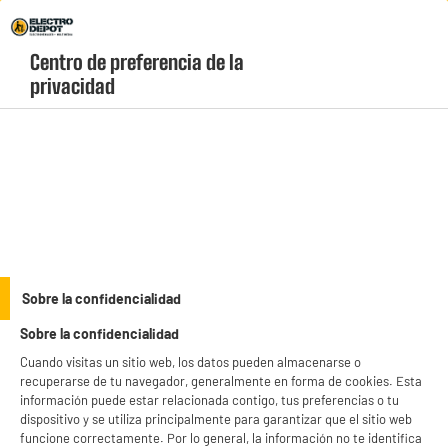
Envio Gratis +99€ y Recogida Gratis en tienda 1h
Centro de preferencia de la 
geolocation-header-icon-text
header-
Carrito
privacidad
Menú
login-
account
Placas inducción
Placa de inducción HISENSE HI6321BSC
Sobre la confidencialidad
Sobre la confidencialidad
Cuando visitas un sitio web, los datos pueden almacenarse o
recuperarse de tu navegador, generalmente en forma de cookies. Esta
información puede estar relacionada contigo, tus preferencias o tu
dispositivo y se utiliza principalmente para garantizar que el sitio web
funcione correctamente. Por lo general, la información no te identifica