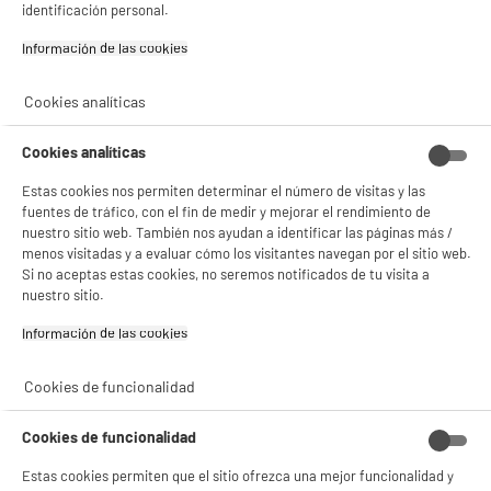
Con el fin de mejorar tu experiencia, y tras tu consentimiento, ELECTRO DEPOT
identificación personal.
y sus socios utilizan cookies que procesan tus datos personales para:
- compartir contenido adaptado a tus preferencias
Información de las cookies‎
- ofrecer publicidad y comunicaciones personalizadas
- facilitar el intercambio de contenido en las redes sociales
- analizar el tráfico en nuestro sitio web Consulta la política de cookies.
Cookies analíticas
Consulta la política de cookies.
.
Cookies analíticas
Si aceptas, la experiencia será aún mejor. Si no acepta, se utilizarán cookies
estadísticas anónimas basadas en tu navegación. Puedes oponerte a su uso
Estas cookies nos permiten determinar el número de visitas y las
gestionando sus cookies.
¡Buena visita!
fuentes de tráfico, con el fin de medir y mejorar el rendimiento de
nuestro sitio web. También nos ayudan a identificar las páginas más /
menos visitadas y a evaluar cómo los visitantes navegan por el sitio web.
✔ ACEPTAR TODAS
Si no aceptas estas cookies, no seremos notificados de tu visita a
nuestro sitio.
Gestionar cookies
Información de las cookies‎
Cookies de funcionalidad
Cookies de funcionalidad
Estas cookies permiten que el sitio ofrezca una mejor funcionalidad y