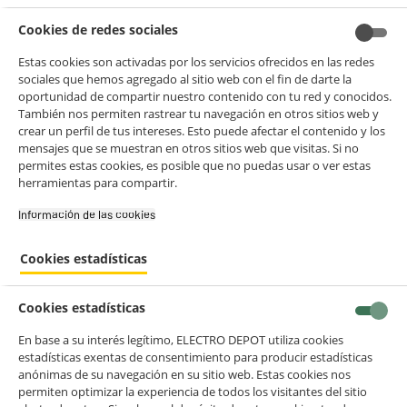
Cookies de redes sociales
Zona Gigante
Fuego de gran
Es **ideal para
30cm
tamaño con
grandes
Estas cookies son activadas por los servicios ofrecidos en las redes
30 cm de
recipientes**.
sociales que hemos agregado al sitio web con el fin de darte la
diámetro
.
Cocina paellas o
oportunidad de compartir nuestro contenido con tu red y conocidos.
guisos
También nos permiten rastrear tu navegación en otros sitios web y
familiares con
crear un perfil de tus intereses. Esto puede afectar el contenido y los
un reparto de
mensajes que se muestran en otros sitios web que visitas. Si no
calor perfecto en
permites estas cookies, es posible que no puedas usar o ver estas
toda la base.
herramientas para compartir.
3 Zonas de
Tres focos de
Es **muy
Información de las cookies‎
Inducción
diferentes
versátil**.
tamaños para
Puedes usar
Cookies estadísticas
máxima
desde un cazo
flexibilidad
.
pequeño hasta
una olla grande
Cookies estadísticas
optimizando el
consumo de
En base a su interés legítimo, ELECTRO DEPOT utiliza cookies
estadísticas exentas de consentimiento para producir estadísticas
energía.
anónimas de su navegación en su sitio web. Estas cookies nos
Potencia Booster
Función de
**Ahorras
permiten optimizar la experiencia de todos los visitantes del sitio