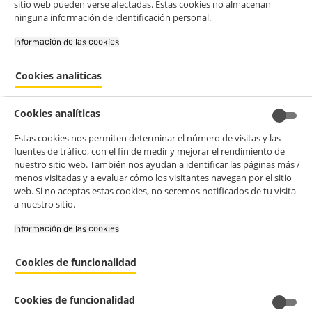
sitio web pueden verse afectadas. Estas cookies no almacenan
ninguna información de identificación personal.
Información de las cookies‎
Cookies analíticas
Cookies analíticas
Estas cookies nos permiten determinar el número de visitas y las
fuentes de tráfico, con el fin de medir y mejorar el rendimiento de
nuestro sitio web. También nos ayudan a identificar las páginas más /
menos visitadas y a evaluar cómo los visitantes navegan por el sitio
web. Si no aceptas estas cookies, no seremos notificados de tu visita
a nuestro sitio.
BIENVENIDO a ELECTRO
Rechazar todas
Información de las cookies‎
DEPOT
Cookies de funcionalidad
Con el fin de mejorar tu experiencia, y tras tu consentimiento, ELECTRO
DEPOT y sus socios utilizan cookies que procesan tus datos personales
para:
- compartir contenido adaptado a tus preferencias
Cookies de funcionalidad
- ofrecer publicidad y comunicaciones personalizadas