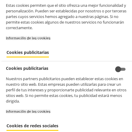
- facilitar el intercambio de contenido en las redes sociales
Estas cookies permiten que el sitio ofrezca una mejor funcionalidad y
- analizar el tráfico en nuestro sitio web Consulta la política de cookies.
personalización. Pueden ser establecidas por nosotros o por terceras
Consulta la política de cookies.
.
partes cuyos servicios hemos agregado a nuestras páginas. Si no
product_anchor_characteristics
permite estas cookies algunos de nuestros servicios no funcionarán
Si aceptas, la experiencia será aún mejor. Si no acepta, se utilizarán
correctamente.
cookies estadísticas anónimas basadas en tu navegación. Puedes
239
€
96
oponerte a su uso gestionando sus cookies.
Información de las cookies‎
¡Buena visita!
0
€
63
Cuyo
✔ ACEPTAR TODAS
Cookies publicitarias
Gestionar cookies
Cookies publicitarias
Nuestros partners publicitarios pueden establecer estas cookies en
nuestro sitio web. Estas empresas pueden utilizarlas para crear un
perfil de tus intereses y proporcionarte publicidad relevante en otros
sitios web. Si no permite estas cookies, tu publicidad estará menos
dirigida.
Placa Inducción Fagor: Características
Clave
Información de las cookies‎
Cookies de redes sociales
DETALLE
¿QUÉ
CARACTERÍSTICA
SIMPLE
SIGNIFICA?