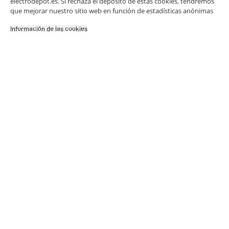
electrodepot.es. Si rechaza el depósito de estas cookies, tendremos
calentamiento
tiempo**. Hierve
que mejorar nuestro sitio web en función de estadísticas anónimas
ultrarrápido
en
agua o calienta
todas las
la sartén en
Información de las cookies‎
zonas.
segundos,
reduciendo la
espera para
empezar a
cocinar.
Control Táctil
Mandos de
Es **moderna y
Frontal
tipo
Touch
fácil de
Control
limpiar**.
integrados.
Ajustas la
potencia con un
toque y, al ser
lisa, se limpia
pasando solo un
paño.
Temporizador
Programador
Es **muy
de tiempo
cómoda**. La
para
cada
placa te avisa o
fuego
.
se apaga sola