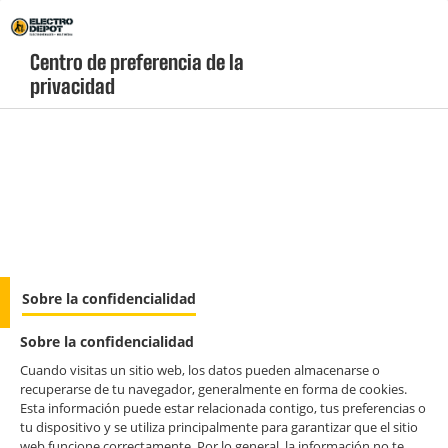
Envio Gratis +99€ y Recogida Gratis en tienda 1h
Centro de preferencia de la 
privacidad
geolocation-header-icon-text
header-
Carrito
Menú
login-
account
Placas inducción
Placa Inducción 3 zonas, 7400w, zona grande
Sobre la confidencialidad
30cm, FAGOR 3IF-332AC
Sobre la confidencialidad
Cuando visitas un sitio web, los datos pueden almacenarse o
recuperarse de tu navegador, generalmente en forma de cookies.
Esta información puede estar relacionada contigo, tus preferencias o
tu dispositivo y se utiliza principalmente para garantizar que el sitio
web funcione correctamente. Por lo general, la información no te