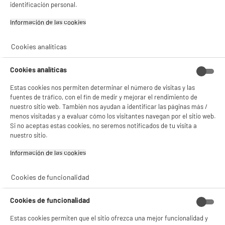
identificación personal.
Información de las cookies‎
Cookies analíticas
Cookies analíticas
Estas cookies nos permiten determinar el número de visitas y las
fuentes de tráfico, con el fin de medir y mejorar el rendimiento de
nuestro sitio web. También nos ayudan a identificar las páginas más /
menos visitadas y a evaluar cómo los visitantes navegan por el sitio web.
Si no aceptas estas cookies, no seremos notificados de tu visita a
nuestro sitio.
Información de las cookies‎
BIENVENIDO a ELECTRO
Rechazar todas
DEPOT
Cookies de funcionalidad
Con el fin de mejorar tu experiencia, y tras tu consentimiento, ELECTRO DEPOT
y sus socios utilizan cookies que procesan tus datos personales para:
Cookies de funcionalidad
- compartir contenido adaptado a tus preferencias
- ofrecer publicidad y comunicaciones personalizadas
Estas cookies permiten que el sitio ofrezca una mejor funcionalidad y
- facilitar el intercambio de contenido en las redes sociales