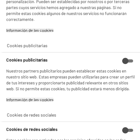
personalización. Pueden ser establecidas por nosotros o por terceras
- analizar el tráfico en nuestro sitio web Consulta la política de cookies.
partes cuyos servicios hemos agregado a nuestras páginas. Si no
Consulta la política de cookies.
.
permite estas cookies algunos de nuestros servicios no funcionarán
Si aceptas, la experiencia será aún mejor. Si no acepta, se utilizarán cookies
correctamente.
estadísticas anónimas basadas en tu navegación. Puedes oponerte a su uso
gestionando sus cookies.
Información de las cookies‎
¡Buena visita!
Cookies publicitarias
✔ ACEPTAR TODAS
Cookies publicitarias
Gestionar cookies
Nuestros partners publicitarios pueden establecer estas cookies en
nuestro sitio web. Estas empresas pueden utilizarlas para crear un perfil
de tus intereses y proporcionarte publicidad relevante en otros sitios
web. Si no permite estas cookies, tu publicidad estará menos dirigida.
Información de las cookies‎
Cookies de redes sociales
Cookies de redes sociales