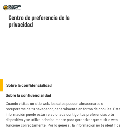
Envio Gratis +99€ y Recogida Gratis en tienda 1h
Centro de preferencia de la 
geolocation-header-icon-text
header-
Carrito
privacidad
Menú
login-
account
Televisores de 24" a 32"
TCL Smart TV QLED 32" 32S41K HD Ready Smart TV
con Android TV HDR10 HDMI WiFi
Sobre la confidencialidad
Sobre la confidencialidad
Cuando visitas un sitio web, los datos pueden almacenarse o
recuperarse de tu navegador, generalmente en forma de cookies. Esta
información puede estar relacionada contigo, tus preferencias o tu
dispositivo y se utiliza principalmente para garantizar que el sitio web
funcione correctamente. Por lo general, la información no te identifica