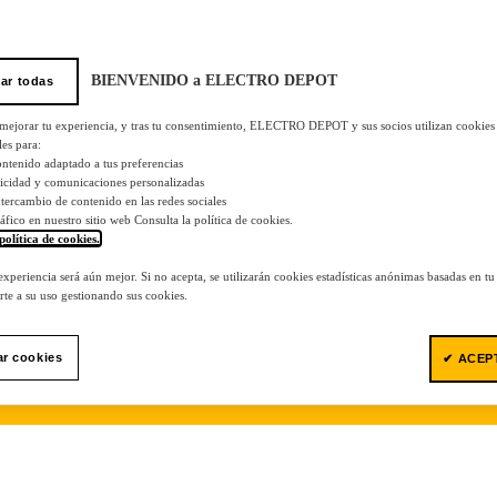
BIENVENIDO a ELECTRO DEPOT
ar todas
 mejorar tu experiencia, y tras tu consentimiento, ELECTRO DEPOT y sus socios utilizan cookies
les para:
ontenido adaptado a tus preferencias
licidad y comunicaciones personalizadas
 intercambio de contenido en las redes sociales
tráfico en nuestro sitio web Consulta la política de cookies.
política de cookies.
.
 experiencia será aún mejor. Si no acepta, se utilizarán cookies estadísticas anónimas basadas en t
te a su uso gestionando sus cookies.
ar cookies
✔ ACEP