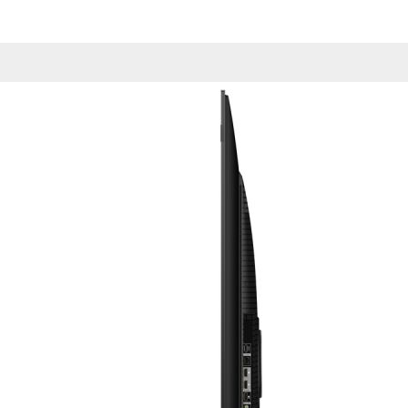
Esta información pue
que el sitio web fun
experiencia web pers
tipos de cookies. Ha
las cookies que se c
los servicios que p
Más información
Cookies estrictam
Estas cookies son ne
cookies estrictament
administrar tu carri
presentación del Sit
existencia de estas 
información de iden
Información de las
Cookies analíticas
Estas cookies nos pe