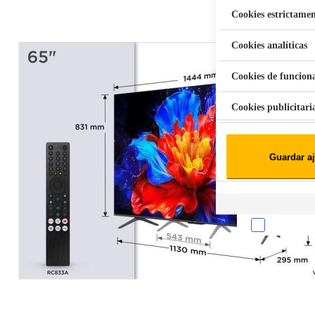
Cookies estrictamen
Cookies analíticas
Aspiradora Quitamanchas 450W VAL
Cookies de funcion
Cookies publicitari
Cookies de redes soc
Guardar aj
Cookies estadísticas
Lista de cooki
Sobre la confiden
Cuando visitas un s