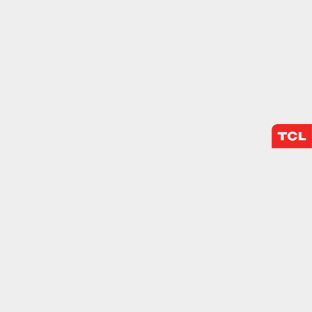
mo los visitantes
.
Desactivado
blecidas por nosotros o
nos de nuestros servicios
Desactivado
den utilizarlas para
stas cookies, tu