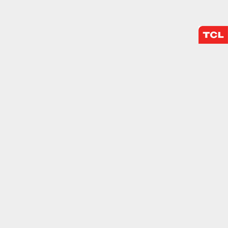
almente para garantizar
ero puede brindarte una
de no permitir ciertos
a de ellas, y así elegir
periencia de navegación y
Activas siempre
mas. Por ejemplo, estas
ientras navegas o
a afectar la
r notificado de la
o almacenan ninguna
Desactivado
 y mejorar el rendimiento