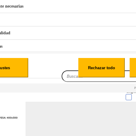
te necesarias
€
42
49
BERG 1,1L Limpia Sofás Alfombras Coche SP3
alidad
as
iales
ustes
Rechazar todo
es
Leg.I
cialidad
itio web, los datos pueden almacenarse o recuperarse de tu navegador, generalmente