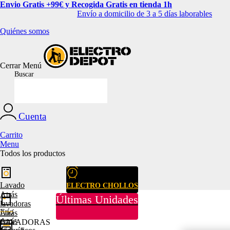
Envio Gratis +99€ y Recogida Gratis en tienda 1h
Envío a domicilio de 3 a 5 días laborables
Quiénes somos
Cerrar
Menú
Buscar
Cuenta
Carrito
Menu
Todos los productos
Lavado
ELECTRO CHOLLOS
Atrás
Últimas Unidades
lavadoras
Frío
Atrás
Atrás
LAVADORAS