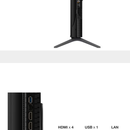
de nuestro sitio web
navegan por el sitio
Información de las
Cookies de funcio
Estas cookies permit
por terceras partes 
no funcionarán corr
Información de las
Cookies publicitar
Nuestros partners pu
crear un perfil de t
publicidad estará me
Información de las
Cookies de redes s