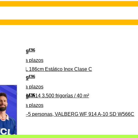
€
96
349
Pago a
plazos
 315 C 315L 186cm Estático Inox Clase C
€
96
369
Pago a
plazos
€
96
ALBERG CLIM-A14 3.500 frigorías / 40 m²
279
Pago a
plazos
0%, ideal para 4-5 personas, VALBERG WF 914 A-10 SD W566C