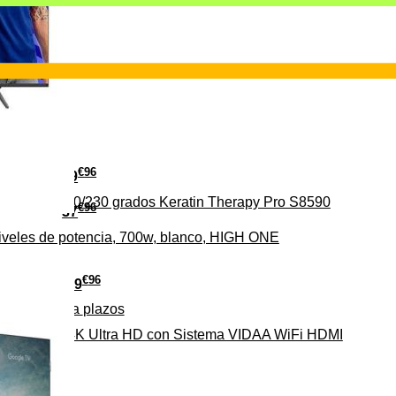
€
96
29
erámica 160/230 grados Keratin Therapy Pro S8590
€
96
37
iveles de potencia, 700w, blanco, HIGH ONE
€
96
279
Pago a
plazos
HD-EL 4K Ultra HD con Sistema VIDAA WiFi HDMI