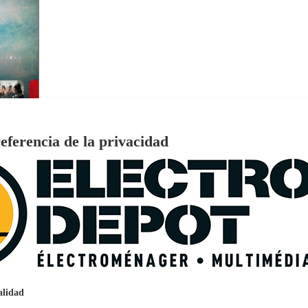
eferencia de la privacidad
€
96
159
Pago a
plazos
nción EcoTank EPSON ET-2861
alidad