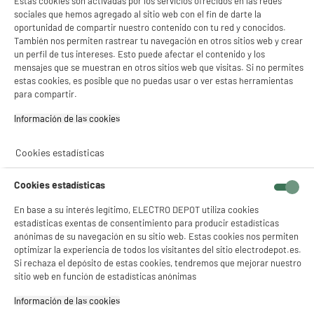
★★★★★
★★★★★
Estas cookies son activadas por los servicios ofrecidos en las redes
Pago a
plazos
sociales que hemos agregado al sitio web con el fin de darte la
4.3
/5
(
195
)
oportunidad de compartir nuestro contenido con tu red y conocidos.
También nos permiten rastrear tu navegación en otros sitios web y crear
compare_product
un perfil de tus intereses. Esto puede afectar el contenido y los
mensajes que se muestran en otros sitios web que visitas. Si no permites
estas cookies, es posible que no puedas usar o ver estas herramientas
para compartir.
BY ELECTRODEPOT
Información de las cookies‎
Microondas Digital 23L VALBERG 900W Negro 8
Programas MWO 23 E K 343C2
Cookies estadísticas
Tipo : Monofunción
Capacidad : 23 L
Cookies estadísticas
Potencia del microondas (W) : 900 W
En base a su interés legítimo, ELECTRO DEPOT utiliza cookies
★★★★★
★★★★★
estadísticas exentas de consentimiento para producir estadísticas
€
79
96
anónimas de su navegación en su sitio web. Estas cookies nos permiten
4.6
/5
(
953
)
59
€
92
optimizar la experiencia de todos los visitantes del sitio electrodepot.es.
Si rechaza el depósito de estas cookies, tendremos que mejorar nuestro
compare_product
sitio web en función de estadísticas anónimas
Información de las cookies‎