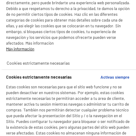
directamente, pero puede brindarte una experiencia web personalizada.
Debido a que respetamos tu derecho a la privacidad, te damos la opción
de no permitir ciertos tipos de cookies. Haz clic en las diferentes
productItem_availability_txt-
productItem__availability-
categorías de cookies para obtener más detalles sobre cada una de
current-store
change-btn
ellas, y así elegir las cookies que se colocarán en tu navegador. Sin
LEGANÉS, MADRID
embargo, si bloqueas ciertos tipos de cookies, tu experiencia de
navegación y los servicios que podemos ofrecerte pueden verse
product_list_sticky_button_Filter
product_list_stic
afectados. Más información
Más información
ELECTROCHOLLOS
Cookies estrictamente necesarias
Lavadora frontal 9kg VALBERG WF 914 Clase A-
A
A
40% F B566C azul metálico
G
Cookies estrictamente necesarias
Activas siempre
Clase energética : A
Capacidad lavado : 9 kg
Estas cookies son necesarias para que el sitio web funcione y no se
BIENVENIDO a ELECTRO
Velocidad de centrifugado : 1400 t
Rechazar todas
pueden desactivar en nuestros sistemas. Por ejemplo, estas cookies
estrictamente necesarias te permitirán acceder a tu área de cliente,
299
€
92
DEPOT
mantener activa tu sesión mientras navegas o administrar tu carrito de
★★★★★
★★★★★
Con el fin de mejorar tu experiencia, y tras tu consentimiento, ELECTRO DEPOT
Pago a
plazos
compras. También nos permitirán detectar cualquier problema técnico
4.8
/5
(
48
)
y sus socios utilizan cookies que procesan tus datos personales para:
que pueda afectar la presentación del Sitio y / o la navegación en el
- compartir contenido adaptado a tus preferencias
Sitio. Puedes configurar tu navegador para bloquear o ser notificado de
- ofrecer publicidad y comunicaciones personalizadas
compare_product
la existencia de estas cookies, pero algunas partes del sitio web pueden
- facilitar el intercambio de contenido en las redes sociales
verse afectadas. Estas cookies no almacenan ninguna información de
- analizar el tráfico en nuestro sitio web Consulta la política de cookies.