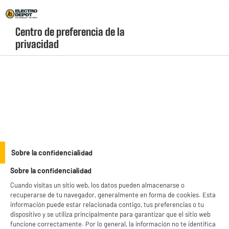
Envio Gratis +99€ y Recogida Gratis en tienda 1h
Centro de preferencia de la 
geolocation-header-icon-text
header-
Carrito
privacidad
Menú
login-
account
Cocina y Gran Electrodoméstico
(9 produits)
Sobre la confidencialidad
Sobre la confidencialidad
Cocina y Gran
Climatización y
Electrodoméstico
confort del hogar
Cuando visitas un sitio web, los datos pueden almacenarse o
recuperarse de tu navegador, generalmente en forma de cookies. Esta
Cuidado personal y
Tecnología,
información puede estar relacionada contigo, tus preferencias o tu
pequeño aparato
telefonía y gaming
dispositivo y se utiliza principalmente para garantizar que el sitio web
funcione correctamente. Por lo general, la información no te identifica
Imagen, sonido y movilidad