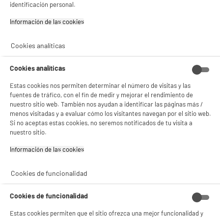
identificación personal.
Consulta la política de cookies.
.
Información de las cookies‎
Si aceptas, la experiencia será aún mejor. Si no acepta, se utilizarán cookies
estadísticas anónimas basadas en tu navegación. Puedes oponerte a su uso
ELECTROCHOLLOS
gestionando sus cookies.
Cookies analíticas
Placa Inducción Aspirante, 4 zonas, 10.000w,
¡Buena visita!
campana integrada 589m3/h, VALBERG IH 4 HTB
2FZ
Cookies analíticas
✔ ACEPTAR TODAS
Número de quemadores : 4
Potencia de los quemadores : 10000 W
Estas cookies nos permiten determinar el número de visitas y las
Gestionar cookies
Mandos : Táctiles
fuentes de tráfico, con el fin de medir y mejorar el rendimiento de
nuestro sitio web. También nos ayudan a identificar las páginas más /
549
€
96
★★★★★
★★★★★
menos visitadas y a evaluar cómo los visitantes navegan por el sitio web.
4.4
/5
(
45
)
Si no aceptas estas cookies, no seremos notificados de tu visita a
Pago a
plazos
nuestro sitio.
compare_product
Información de las cookies‎
Cookies de funcionalidad
Cookies de funcionalidad
ELECTROCHOLLOS
Horno integrable convección VALBERG CO 76 C X
Estas cookies permiten que el sitio ofrezca una mejor funcionalidad y
A