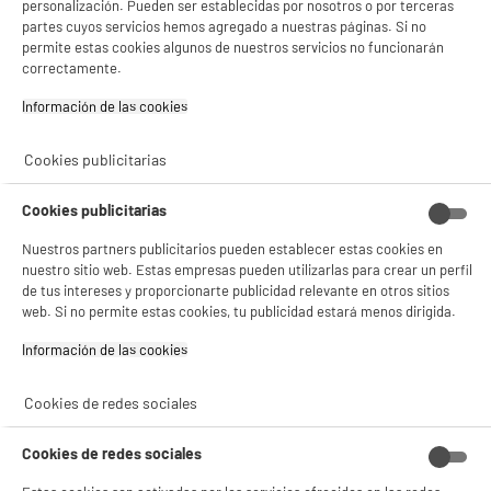
302C
personalización. Pueden ser establecidas por nosotros o por terceras
partes cuyos servicios hemos agregado a nuestras páginas. Si no
Clase energética : A
permite estas cookies algunos de nuestros servicios no funcionarán
Funciones : Convección natural / 4 modos de
cocción
correctamente.
Limpieza del horno : Catalítica
Información de las cookies‎
149
€
96
★★★★★
★★★★★
4.5
/5
(
72
)
Pago a
plazos
Cookies publicitarias
compare_product
Cookies publicitarias
Nuestros partners publicitarios pueden establecer estas cookies en
nuestro sitio web. Estas empresas pueden utilizarlas para crear un perfil
de tus intereses y proporcionarte publicidad relevante en otros sitios
web. Si no permite estas cookies, tu publicidad estará menos dirigida.
ELECTROCHOLLOS
Placa 3 fuegos induccion Valberg IH 3 TB 342C -
Información de las cookies‎
Encendido tactil + seguridad infantil
Número de quemadores : 3
Cookies de redes sociales
Potencia de los quemadores : 6600 W
Mandos : Táctiles
Cookies de redes sociales
99
€
96