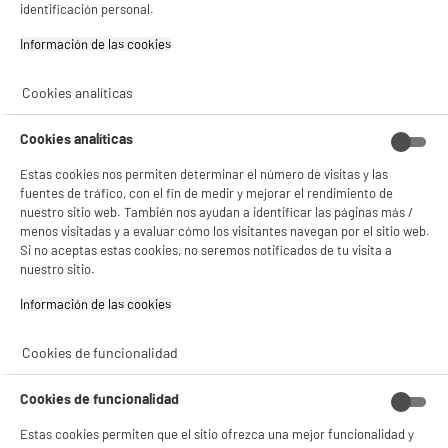
identificación personal.
Información de las cookies‎
Cookies analíticas
BY ELECTRODEPOT
Microondas Multifunción 1000W 34L VALBERG
Cookies analíticas
Grill 1100W Horno 2500W MWO 34 CG X343C inox
inox
Estas cookies nos permiten determinar el número de visitas y las
Tipo : Multifunción
fuentes de tráfico, con el fin de medir y mejorar el rendimiento de
Capacidad : 34 L
nuestro sitio web. También nos ayudan a identificar las páginas más /
BIENVENIDO a ELECTRO
Rechazar todas
Potencia del microondas (W) : 1000 W
menos visitadas y a evaluar cómo los visitantes navegan por el sitio web.
Si no aceptas estas cookies, no seremos notificados de tu visita a
DEPOT
★★★★★
★★★★★
nuestro sitio.
4.5
/5
(
987
)
Con el fin de mejorar tu experiencia, y tras tu consentimiento, ELECTRO DEPOT
€
129
96
y sus socios utilizan cookies que procesan tus datos personales para:
89
€
92
Información de las cookies‎
- compartir contenido adaptado a tus preferencias
compare_product
- ofrecer publicidad y comunicaciones personalizadas
- facilitar el intercambio de contenido en las redes sociales
Cookies de funcionalidad
- analizar el tráfico en nuestro sitio web Consulta la política de cookies.
Consulta la política de cookies.
.
Cookies de funcionalidad
Si aceptas, la experiencia será aún mejor. Si no acepta, se utilizarán cookies
estadísticas anónimas basadas en tu navegación. Puedes oponerte a su uso
Estas cookies permiten que el sitio ofrezca una mejor funcionalidad y