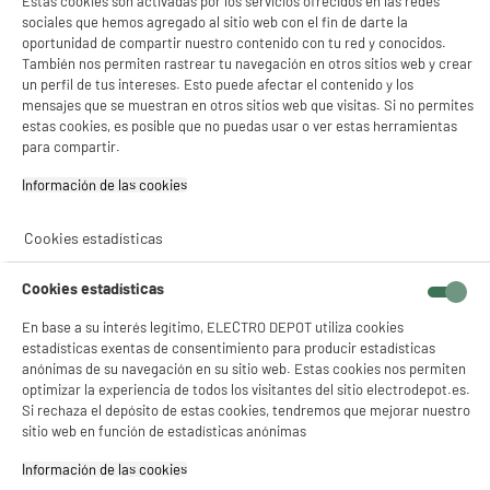
Estas cookies son activadas por los servicios ofrecidos en las redes
29
€
96
sociales que hemos agregado al sitio web con el fin de darte la
★★★★★
★★★★★
oportunidad de compartir nuestro contenido con tu red y conocidos.
3.6
/5
(
29
)
También nos permiten rastrear tu navegación en otros sitios web y crear
un perfil de tus intereses. Esto puede afectar el contenido y los
compare_product
mensajes que se muestran en otros sitios web que visitas. Si no permites
estas cookies, es posible que no puedas usar o ver estas herramientas
para compartir.
Información de las cookies‎
ELECTROCHOLLOS
PHILIPS SENSEO cafetera cápsulas 1450 W rojo
Cookies estadísticas
Sistema : Monodosis Senseo
Número de tazas máx : 2
Parada de salida de café : Sí
Cookies estadísticas
59
€
94
En base a su interés legítimo, ELECTRO DEPOT utiliza cookies
estadísticas exentas de consentimiento para producir estadísticas
★★★★★
★★★★★
anónimas de su navegación en su sitio web. Estas cookies nos permiten
4.6
/5
(
507
)
optimizar la experiencia de todos los visitantes del sitio electrodepot.es.
Si rechaza el depósito de estas cookies, tendremos que mejorar nuestro
compare_product
sitio web en función de estadísticas anónimas
Información de las cookies‎