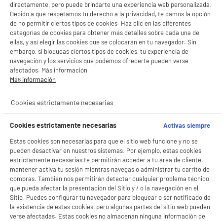
directamente, pero puede brindarte una experiencia web personalizada.
Debido a que respetamos tu derecho a la privacidad, te damos la opción
de no permitir ciertos tipos de cookies. Haz clic en las diferentes
productItem_availability_txt-
productItem__availability-
categorías de cookies para obtener más detalles sobre cada una de
current-store
change-btn
ellas, y así elegir las cookies que se colocarán en tu navegador. Sin
LEGANÉS, MADRID
embargo, si bloqueas ciertos tipos de cookies, tu experiencia de
navegación y los servicios que podemos ofrecerte pueden verse
product_list_sticky_button_Filter
product_list_stic
afectados. Más información
Más información
Cookies estrictamente necesarias
Cortapelo con bateria WAHL Color pro + Pack
mini recortadora
Cookies estrictamente necesarias
Activas siempre
Tipo : Máquina de cortar el pelo
Alimentación : Batería
Estas cookies son necesarias para que el sitio web funcione y no se
Autonomía : 60 m
pueden desactivar en nuestros sistemas. Por ejemplo, estas cookies
★★★★★
★★★★★
estrictamente necesarias te permitirán acceder a tu área de cliente,
4.4
/5
(
437
)
mantener activa tu sesión mientras navegas o administrar tu carrito de
compras. También nos permitirán detectar cualquier problema técnico
€
29
92
compare_product
16
que pueda afectar la presentación del Sitio y / o la navegación en el
€
92
Sitio. Puedes configurar tu navegador para bloquear o ser notificado de
la existencia de estas cookies, pero algunas partes del sitio web pueden
verse afectadas. Estas cookies no almacenan ninguna información de