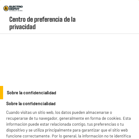
Envio Gratis +99€ y Recogida Gratis en tienda 1h
Centro de preferencia de la 
geolocation-header-icon-text
header-
Carrito
privacidad
Menú
login-
account
Cuidado personal y pequeño aparato
(17 produits)
Sobre la confidencialidad
Sobre la confidencialidad
Cocina y Gran
Climatización y
Electrodoméstico
confort del hogar
Cuando visitas un sitio web, los datos pueden almacenarse o
recuperarse de tu navegador, generalmente en forma de cookies. Esta
Cuidado personal y
Tecnología,
información puede estar relacionada contigo, tus preferencias o tu
pequeño aparato
telefonía y gaming
dispositivo y se utiliza principalmente para garantizar que el sitio web
funcione correctamente. Por lo general, la información no te identifica
Imagen, sonido y movilidad