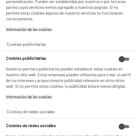
gestionando sus cookies.
personalización. Pueden ser establecidas por nosotros o por terceras
¡Buena visita!
partes cuyos servicios hemos agregado a nuestras páginas. Si no
ELECTROCHOLLOS
permite estas cookies algunos de nuestros servicios no funcionarán
Expreso DELONGHI Inissia EN80 negro
✔ ACEPTAR TODAS
correctamente.
Sistema : Cápsulas Nespresso
Número de tazas máx : 1
Información de las cookies‎
Gestionar cookies
Parada de salida de café : Sí
74
€
96
Cookies publicitarias
★★★★★
★★★★★
Cookies publicitarias
4.4
/5
(
88
)
Nuestros partners publicitarios pueden establecer estas cookies en
compare_product
nuestro sitio web. Estas empresas pueden utilizarlas para crear un perfil
de tus intereses y proporcionarte publicidad relevante en otros sitios
web. Si no permite estas cookies, tu publicidad estará menos dirigida.
Información de las cookies‎
ELECTROCHOLLOS
JOCCA Moldeador Pelo 5 en 1 - 1000 W, 5
Cabezales Intercambiables, Estuche Premium
Cookies de redes sociales
Tipo de aparato : Cepillo aire caliente
Número de accesorios intercambiables : 5
Cookies de redes sociales
Diámetro del cepillo :