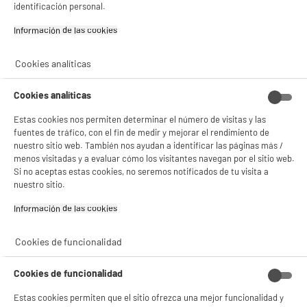
identificación personal.
DEPOT
Con el fin de mejorar tu experiencia, y tras tu consentimiento, ELECTRO DEPOT
Información de las cookies‎
y sus socios utilizan cookies que procesan tus datos personales para:
- compartir contenido adaptado a tus preferencias
- ofrecer publicidad y comunicaciones personalizadas
Cookies analíticas
- facilitar el intercambio de contenido en las redes sociales
- analizar el tráfico en nuestro sitio web Consulta la política de cookies.
Cookies analíticas
Consulta la política de cookies.
.
Estas cookies nos permiten determinar el número de visitas y las
Si aceptas, la experiencia será aún mejor. Si no acepta, se utilizarán cookies
fuentes de tráfico, con el fin de medir y mejorar el rendimiento de
estadísticas anónimas basadas en tu navegación. Puedes oponerte a su uso
gestionando sus cookies.
nuestro sitio web. También nos ayudan a identificar las páginas más /
¡Buena visita!
menos visitadas y a evaluar cómo los visitantes navegan por el sitio web.
Si no aceptas estas cookies, no seremos notificados de tu visita a
✔ ACEPTAR TODAS
nuestro sitio.
Información de las cookies‎
Gestionar cookies
Cookies de funcionalidad
Cookies de funcionalidad
Estas cookies permiten que el sitio ofrezca una mejor funcionalidad y