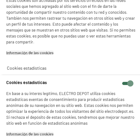
Estas cookies son activadas por los servicios ofrecidos en las redes
CARGADOR
NO INCLUIDO
sociales que hemos agregado al sitio web con el fin de darte la
oportunidad de compartir nuestro contenido con tu red y conocidos.
También nos permiten rastrear tu navegación en otros sitios web y crear
Garantía incluida :
3 años
un perfil de tus intereses. Esto puede afectar el contenido y los
Hasta
agosto 2029
mensajes que se muestran en otros sitios web que visitas. Si no permites
estas cookies, es posible que no puedas usar o ver estas herramientas
para compartir.
Características
Información de las cookies‎
Marca
REALME
Cookies estadísticas
Tipo
Reloj conectado
Cookies estadísticas
Visualización
AMOLED
En base a su interés legítimo, ELECTRO DEPOT utiliza cookies
Resolución
390x450
estadísticas exentas de consentimiento para producir estadísticas
anónimas de su navegación en su sitio web. Estas cookies nos permiten
Capacidad de la batería
460
optimizar la experiencia de todos los visitantes del sitio electrodepot.es.
Si rechaza el depósito de estas cookies, tendremos que mejorar nuestro
Autonomía
14d
sitio web en función de estadísticas anónimas
Almacenamiento de música
No
Información de las cookies‎