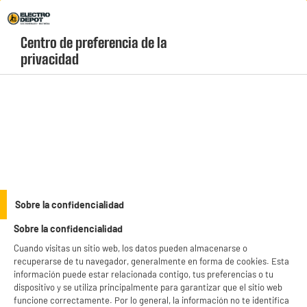
Envio Gratis +99€ y Recogida Gratis en tienda 1h
Centro de preferencia de la 
geolocation-header-icon-text
header-
Carrito
privacidad
Menú
login-
account
Smartwatches
ELECTROCHOLLOS
Sobre la confidencialidad
Reloj inteligente REALME Watch 5 negro
Sobre la confidencialidad
Cuando visitas un sitio web, los datos pueden almacenarse o
recuperarse de tu navegador, generalmente en forma de cookies. Esta
información puede estar relacionada contigo, tus preferencias o tu
dispositivo y se utiliza principalmente para garantizar que el sitio web
funcione correctamente. Por lo general, la información no te identifica