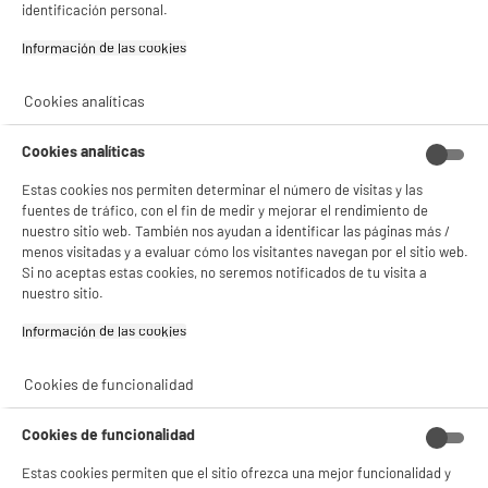
identificación personal.
Información de las cookies‎
Cookies analíticas
Cookies analíticas
Estas cookies nos permiten determinar el número de visitas y las
fuentes de tráfico, con el fin de medir y mejorar el rendimiento de
nuestro sitio web. También nos ayudan a identificar las páginas más /
menos visitadas y a evaluar cómo los visitantes navegan por el sitio web.
Si no aceptas estas cookies, no seremos notificados de tu visita a
nuestro sitio.
Información de las cookies‎
BIENVENIDO a ELECTRO
Rechazar todas
DEPOT
Cookies de funcionalidad
Con el fin de mejorar tu experiencia, y tras tu consentimiento, ELECTRO DEPOT
y sus socios utilizan cookies que procesan tus datos personales para:
Cookies de funcionalidad
- compartir contenido adaptado a tus preferencias
- ofrecer publicidad y comunicaciones personalizadas
Estas cookies permiten que el sitio ofrezca una mejor funcionalidad y
- facilitar el intercambio de contenido en las redes sociales