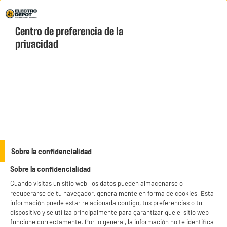
Envio Gratis +99€ y Recogida Gratis en tienda 1h
Centro de preferencia de la 
geolocation-header-icon-text
header-
Carrito
privacidad
Menú
login-
account
Aspiradores robot
Aspiradora Robot DREAME 13000 Pa Estación
Autovaciado y Secado Mopas D20 ULTRA
Sobre la confidencialidad
Sobre la confidencialidad
Cuando visitas un sitio web, los datos pueden almacenarse o
recuperarse de tu navegador, generalmente en forma de cookies. Esta
información puede estar relacionada contigo, tus preferencias o tu
dispositivo y se utiliza principalmente para garantizar que el sitio web
funcione correctamente. Por lo general, la información no te identifica