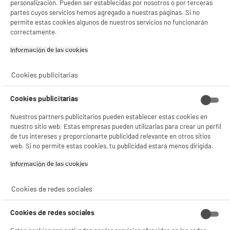
personalización. Pueden ser establecidas por nosotros o por terceras
- analizar el tráfico en nuestro sitio web Consulta la política de cookies.
partes cuyos servicios hemos agregado a nuestras páginas. Si no
Consulta la política de cookies.
.
permite estas cookies algunos de nuestros servicios no funcionarán
correctamente.
Si aceptas, la experiencia será aún mejor. Si no acepta, se utilizarán cookies
estadísticas anónimas basadas en tu navegación. Puedes oponerte a su uso
Información de las cookies‎
gestionando sus cookies.
¡Buena visita!
Cookies publicitarias
✔ ACEPTAR TODAS
Cookies publicitarias
Gestionar cookies
Nuestros partners publicitarios pueden establecer estas cookies en
nuestro sitio web. Estas empresas pueden utilizarlas para crear un perfil
de tus intereses y proporcionarte publicidad relevante en otros sitios
web. Si no permite estas cookies, tu publicidad estará menos dirigida.
Información de las cookies‎
Cookies de redes sociales
Cookies de redes sociales