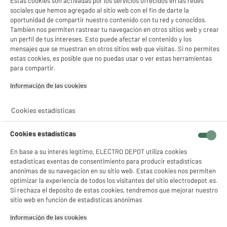
Estas cookies son activadas por los servicios ofrecidos en las redes
sociales que hemos agregado al sitio web con el fin de darte la
oportunidad de compartir nuestro contenido con tu red y conocidos.
También nos permiten rastrear tu navegación en otros sitios web y crear
un perfil de tus intereses. Esto puede afectar el contenido y los
mensajes que se muestran en otros sitios web que visitas. Si no permites
estas cookies, es posible que no puedas usar o ver estas herramientas
para compartir.
Información de las cookies‎
Cookies estadísticas
Cookies estadísticas
En base a su interés legítimo, ELECTRO DEPOT utiliza cookies
estadísticas exentas de consentimiento para producir estadísticas
anónimas de su navegación en su sitio web. Estas cookies nos permiten
optimizar la experiencia de todos los visitantes del sitio electrodepot.es.
Si rechaza el depósito de estas cookies, tendremos que mejorar nuestro
product_anchor_characteristics
sitio web en función de estadísticas anónimas
279
€
96
Información de las cookies‎