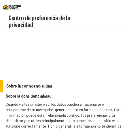
Envio Gratis +99€ y Recogida Gratis en tienda 1h
Centro de preferencia de la 
geolocation-header-icon-text
header-
Carrito
privacidad
Menú
login-
account
Aspiradores robot
Aspiradora Robot DREAME MOVA 7000Pa
Fregasuelos Mapeado Láser Autonomía 150min E30
Sobre la confidencialidad
ULTRA
Sobre la confidencialidad
Cuando visitas un sitio web, los datos pueden almacenarse o
recuperarse de tu navegador, generalmente en forma de cookies. Esta
información puede estar relacionada contigo, tus preferencias o tu
dispositivo y se utiliza principalmente para garantizar que el sitio web
funcione correctamente. Por lo general, la información no te identifica