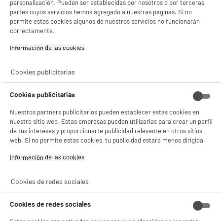
personalización. Pueden ser establecidas por nosotros o por terceras
- facilitar el intercambio de contenido en las redes sociales
partes cuyos servicios hemos agregado a nuestras páginas. Si no
- analizar el tráfico en nuestro sitio web Consulta la política de cookies.
permite estas cookies algunos de nuestros servicios no funcionarán
Consulta la política de cookies.
.
correctamente.
Si aceptas, la experiencia será aún mejor. Si no acepta, se utilizarán cookies
Información de las cookies‎
estadísticas anónimas basadas en tu navegación. Puedes oponerte a su uso
gestionando sus cookies.
¡Buena visita!
Cookies publicitarias
✔ ACEPTAR TODAS
Cookies publicitarias
Gestionar cookies
Nuestros partners publicitarios pueden establecer estas cookies en
nuestro sitio web. Estas empresas pueden utilizarlas para crear un perfil
de tus intereses y proporcionarte publicidad relevante en otros sitios
web. Si no permite estas cookies, tu publicidad estará menos dirigida.
Información de las cookies‎
Cookies de redes sociales
Cookies de redes sociales