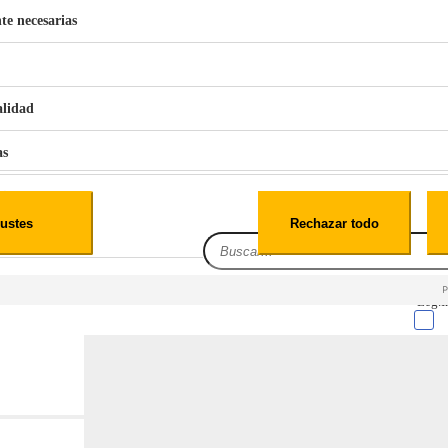
te necesarias
€
42
49
BERG 1,1L Limpia Sofás Alfombras Coche SP3
alidad
as
iales
ustes
Rechazar todo
es
Leg.I
cialidad
itio web, los datos pueden almacenarse o recuperarse de tu navegador, generalmente