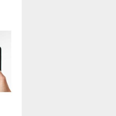
de estar relacionada contigo, tus preferencias o tu dispositivo y se utiliza princip
cione correctamente. Por lo general, la información no te identifica directamente, p
onalizada. Debido a que respetamos tu derecho a la privacidad, te damos la opción 
z clic en las diferentes categorías de cookies para obtener más detalles sobre cada un
olocarán en tu navegador. Sin embargo, si bloqueas ciertos tipos de cookies, tu ex
odemos ofrecerte pueden verse afectados. Más información
ente necesarias
cesarias para que el sitio web funcione y no se pueden desactivar en nuestros siste
e necesarias te permitirán acceder a tu área de cliente, mantener activa tu sesión m
to de compras. También nos permitirán detectar cualquier problema técnico que pued
io y / o la navegación en el Sitio. Puedes configurar tu navegador para bloquear o se
cookies, pero algunas partes del sitio web pueden verse afectadas. Estas cookies n
tificación personal.
 cookies‎
rmiten determinar el número de visitas y las fuentes de tráfico, con el fin de medir