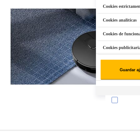
Cookies estrictamen
Cookies analíticas
Aspiradora Quitamanchas 450W VAL
Cookies de funcion
Cookies publicitari
Cookies de redes soc
Guardar aj
Cookies estadísticas
Lista de cooki
Sobre la confiden
Cuando visitas un s