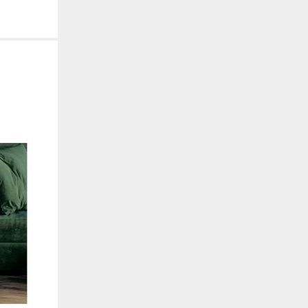
. También nos ayudan a identificar las páginas más / menos visitadas y a evaluar có
 web. Si no aceptas estas cookies, no seremos notificados de tu visita a nuestro sitio
 cookies‎
nalidad
en que el sitio ofrezca una mejor funcionalidad y personalización. Pueden ser esta
cuyos servicios hemos agregado a nuestras páginas. Si no permite estas cookies algu
ectamente.
 cookies‎
ias
blicitarios pueden establecer estas cookies en nuestro sitio web. Estas empresas pue
us intereses y proporcionarte publicidad relevante en otros sitios web. Si no permite e
nos dirigida.
 cookies‎
ociales