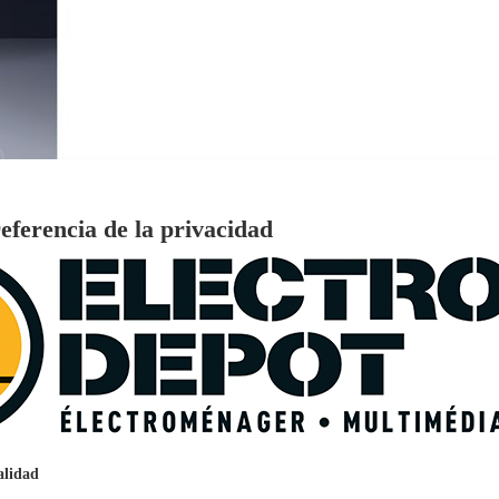
eferencia de la privacidad
€
96
159
Pago a
plazos
nción EcoTank EPSON ET-2861
alidad