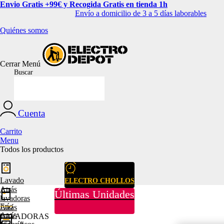
Envio Gratis +99€ y Recogida Gratis en tienda 1h
Envío a domicilio de 3 a 5 días laborables
Quiénes somos
Cerrar
Menú
Buscar
Cuenta
Carrito
Menu
Todos los productos
Lavado
ELECTRO CHOLLOS
Atrás
Últimas Unidades
lavadoras
Frío
Atrás
Atrás
LAVADORAS