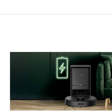
de nuestro sitio web
navegan por el sitio
Información de las
Cookies de funcio
Estas cookies permit
por terceras partes 
no funcionarán corr
Información de las
Cookies publicitar
Nuestros partners pu
crear un perfil de t
publicidad estará me
Información de las
Cookies de redes s