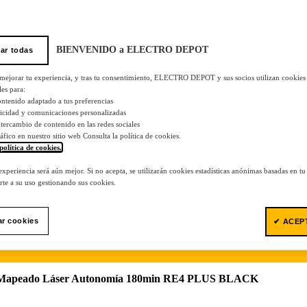
BIENVENIDO a ELECTRO DEPOT
ar todas
 mejorar tu experiencia, y tras tu consentimiento, ELECTRO DEPOT y sus socios utilizan cookies
les para:
ontenido adaptado a tus preferencias
licidad y comunicaciones personalizadas
 intercambio de contenido en las redes sociales
tráfico en nuestro sitio web Consulta la política de cookies.
política de cookies.
.
 experiencia será aún mejor. Si no acepta, se utilizarán cookies estadísticas anónimas basadas en t
te a su uso gestionando sus cookies.
ar cookies
✔ ACEP
os Mapeado Láser Autonomía 180min RE4 PLUS BLACK