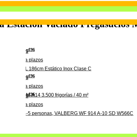
 Estación Vaciado Fregasuelos
€
96
349
Pago a
plazos
 315 C 315L 186cm Estático Inox Clase C
€
96
369
Pago a
plazos
€
96
ALBERG CLIM-A14 3.500 frigorías / 40 m²
279
Pago a
plazos
0%, ideal para 4-5 personas, VALBERG WF 914 A-10 SD W566C