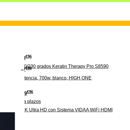
€
96
29
erámica 160/230 grados Keratin Therapy Pro S8590
€
96
37
iveles de potencia, 700w, blanco, HIGH ONE
€
96
279
Pago a
plazos
HD-EL 4K Ultra HD con Sistema VIDAA WiFi HDMI