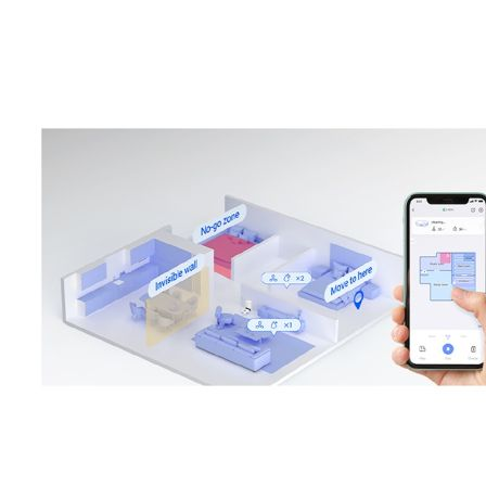
Esta información pue
que el sitio web fun
experiencia web pers
tipos de cookies. Ha
las cookies que se c
los servicios que p
Más información
Cookies estrictam
Estas cookies son ne
cookies estrictament
administrar tu carri
presentación del Sit
existencia de estas 
información de iden
Información de las
Cookies analíticas
Estas cookies nos pe