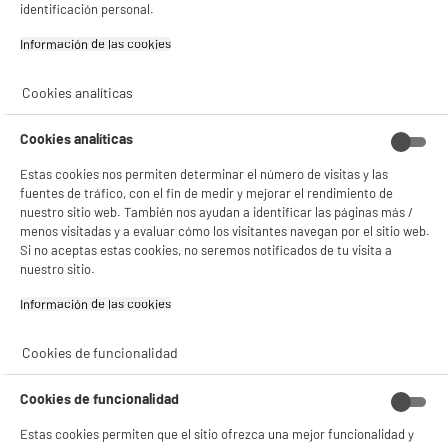
identificación personal.
Información de las cookies‎
Cookies analíticas
BIENVENIDO a ELECTRO
Rechazar todas
Cookies analíticas
DEPOT
Estas cookies nos permiten determinar el número de visitas y las
Con el fin de mejorar tu experiencia, y tras tu consentimiento, ELECTRO DEPOT
fuentes de tráfico, con el fin de medir y mejorar el rendimiento de
y sus socios utilizan cookies que procesan tus datos personales para:
nuestro sitio web. También nos ayudan a identificar las páginas más /
- compartir contenido adaptado a tus preferencias
menos visitadas y a evaluar cómo los visitantes navegan por el sitio web.
- ofrecer publicidad y comunicaciones personalizadas
Si no aceptas estas cookies, no seremos notificados de tu visita a
- facilitar el intercambio de contenido en las redes sociales
- analizar el tráfico en nuestro sitio web Consulta la política de cookies.
nuestro sitio.
Consulta la política de cookies.
.
Información de las cookies‎
Si aceptas, la experiencia será aún mejor. Si no acepta, se utilizarán cookies
estadísticas anónimas basadas en tu navegación. Puedes oponerte a su uso
Cookies de funcionalidad
gestionando sus cookies.
¡Buena visita!
Cookies de funcionalidad
✔ ACEPTAR TODAS
Estas cookies permiten que el sitio ofrezca una mejor funcionalidad y