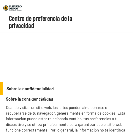
Envio Gratis +99€ y Recogida Gratis en tienda 1h
Centro de preferencia de la 
geolocation-header-icon-text
header-
Carrito
privacidad
Menú
login-
account
Accesorios informática
ELECTROCHOLLOS
Sobre la confidencialidad
Router WiFi 6 de malla TP-LINK Deco X10 (pack de 2)
Sobre la confidencialidad
Cuando visitas un sitio web, los datos pueden almacenarse o
recuperarse de tu navegador, generalmente en forma de cookies. Esta
información puede estar relacionada contigo, tus preferencias o tu
dispositivo y se utiliza principalmente para garantizar que el sitio web
funcione correctamente. Por lo general, la información no te identifica