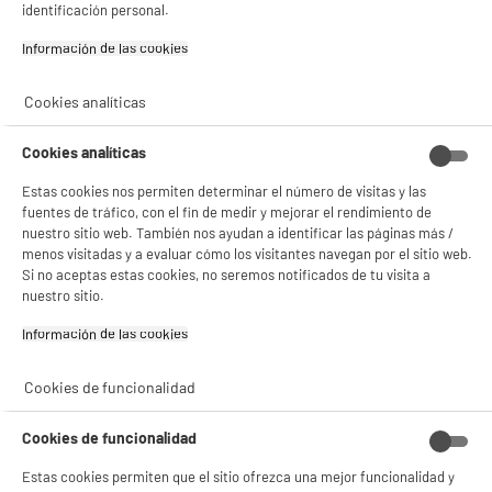
identificación personal.
Información de las cookies‎
Cookies analíticas
Cookies analíticas
Estas cookies nos permiten determinar el número de visitas y las
fuentes de tráfico, con el fin de medir y mejorar el rendimiento de
BIENVENIDO a ELECTRO
nuestro sitio web. También nos ayudan a identificar las páginas más /
Rechazar todas
menos visitadas y a evaluar cómo los visitantes navegan por el sitio web.
DEPOT
Si no aceptas estas cookies, no seremos notificados de tu visita a
nuestro sitio.
Con el fin de mejorar tu experiencia, y tras tu consentimiento, ELECTRO DEPOT
y sus socios utilizan cookies que procesan tus datos personales para:
Información de las cookies‎
- compartir contenido adaptado a tus preferencias
- ofrecer publicidad y comunicaciones personalizadas
- facilitar el intercambio de contenido en las redes sociales
Cookies de funcionalidad
- analizar el tráfico en nuestro sitio web Consulta la política de cookies.
Consulta la política de cookies.
.
Cookies de funcionalidad
Si aceptas, la experiencia será aún mejor. Si no acepta, se utilizarán cookies
estadísticas anónimas basadas en tu navegación. Puedes oponerte a su uso
Estas cookies permiten que el sitio ofrezca una mejor funcionalidad y
gestionando sus cookies.