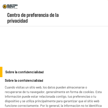
Envio Gratis +99€ y Recogida Gratis en tienda 1h
Centro de preferencia de la 
geolocation-header-icon-text
header-
Carrito
privacidad
Menú
login-
account
Secadores de pelo
Secador de pelo REMINGTON Negro 2200W Iónico
Rejilla Cerámica 3 Temperaturas / 2 velocidades,
Sobre la confidencialidad
Aire frio D3190S
Sobre la confidencialidad
Cuando visitas un sitio web, los datos pueden almacenarse o
recuperarse de tu navegador, generalmente en forma de cookies. Esta
información puede estar relacionada contigo, tus preferencias o tu
dispositivo y se utiliza principalmente para garantizar que el sitio web
funcione correctamente. Por lo general, la información no te identifica