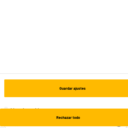
ENVÍO Y RECOGIDA
Recogida en 1h:
Gratuita
Envío a domicilio: 3 - 5 días laborables
ESTAMOS EN CONTACTO
¡DESCARGA NUESTRA APP!
¡SUSCRÍBETE A NUESTRA NEWSLETTER!
Guardar ajustes
OK
¡SÍGUENOS EN REDES!
Lista de cookies
Rechazar todo