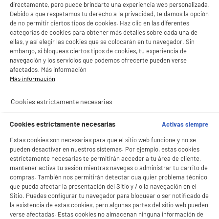
directamente, pero puede brindarte una experiencia web personalizada.
Debido a que respetamos tu derecho a la privacidad, te damos la opción
de no permitir ciertos tipos de cookies. Haz clic en las diferentes
categorías de cookies para obtener más detalles sobre cada una de
ellas, y así elegir las cookies que se colocarán en tu navegador. Sin
embargo, si bloqueas ciertos tipos de cookies, tu experiencia de
navegación y los servicios que podemos ofrecerte pueden verse
afectados. Más información
Más información
Cookies estrictamente necesarias
Cookies estrictamente necesarias
Activas siempre
Estas cookies son necesarias para que el sitio web funcione y no se
pueden desactivar en nuestros sistemas. Por ejemplo, estas cookies
estrictamente necesarias te permitirán acceder a tu área de cliente,
BIENVENIDO a ELECTRO
Rechazar todas
mantener activa tu sesión mientras navegas o administrar tu carrito de
compras. También nos permitirán detectar cualquier problema técnico
DEPOT
que pueda afectar la presentación del Sitio y / o la navegación en el
Con el fin de mejorar tu experiencia, y tras tu consentimiento, ELECTRO DEPOT
Sitio. Puedes configurar tu navegador para bloquear o ser notificado de
y sus socios utilizan cookies que procesan tus datos personales para:
la existencia de estas cookies, pero algunas partes del sitio web pueden
- compartir contenido adaptado a tus preferencias
verse afectadas. Estas cookies no almacenan ninguna información de
- ofrecer publicidad y comunicaciones personalizadas