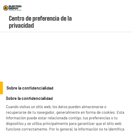
Envio Gratis +99€ y Recogida Gratis en tienda 1h
Centro de preferencia de la 
geolocation-header-icon-text
header-
Carrito
privacidad
Menú
login-
account
Soportes para móviles
ELECTROCHOLLOS
Sobre la confidencialidad
SOPORTE UNIVERSAL PARA ESPEJO MOBILIS
Sobre la confidencialidad
Cuando visitas un sitio web, los datos pueden almacenarse o
recuperarse de tu navegador, generalmente en forma de cookies. Esta
información puede estar relacionada contigo, tus preferencias o tu
dispositivo y se utiliza principalmente para garantizar que el sitio web
funcione correctamente. Por lo general, la información no te identifica