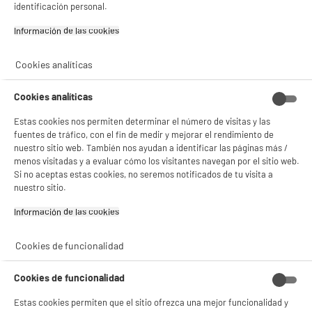
identificación personal.
- facilitar el intercambio de contenido en las redes sociales
- analizar el tráfico en nuestro sitio web Consulta la política de cookies.
Información de las cookies‎
Consulta la política de cookies.
.
Si aceptas, la experiencia será aún mejor. Si no acepta, se utilizarán cookies
Cookies analíticas
estadísticas anónimas basadas en tu navegación. Puedes oponerte a su uso
gestionando sus cookies.
¡Buena visita!
Cookies analíticas
✔ ACEPTAR TODAS
Estas cookies nos permiten determinar el número de visitas y las
fuentes de tráfico, con el fin de medir y mejorar el rendimiento de
nuestro sitio web. También nos ayudan a identificar las páginas más /
Gestionar cookies
menos visitadas y a evaluar cómo los visitantes navegan por el sitio web.
Si no aceptas estas cookies, no seremos notificados de tu visita a
nuestro sitio.
Información de las cookies‎
Cookies de funcionalidad
Cookies de funcionalidad
Estas cookies permiten que el sitio ofrezca una mejor funcionalidad y