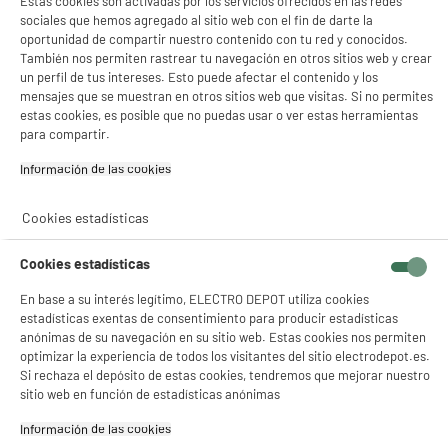
Estas cookies son activadas por los servicios ofrecidos en las redes
sociales que hemos agregado al sitio web con el fin de darte la
oportunidad de compartir nuestro contenido con tu red y conocidos.
También nos permiten rastrear tu navegación en otros sitios web y crear
un perfil de tus intereses. Esto puede afectar el contenido y los
mensajes que se muestran en otros sitios web que visitas. Si no permites
estas cookies, es posible que no puedas usar o ver estas herramientas
SOPORTE UNIVERSAL
Cargador Encendedor
para compartir.
PARA ESPEJO MOBILIS
HIGH ONE 12W 2
Puertos USB A Negro
Información de las cookies‎
4
3
€94
€96
Cookies estadísticas
Total Price :
8.90€
Cookies estadísticas
En base a su interés legítimo, ELECTRO DEPOT utiliza cookies
estadísticas exentas de consentimiento para producir estadísticas
anónimas de su navegación en su sitio web. Estas cookies nos permiten
optimizar la experiencia de todos los visitantes del sitio electrodepot.es.
Características
Si rechaza el depósito de estas cookies, tendremos que mejorar nuestro
sitio web en función de estadísticas anónimas
Marca
MOBILIS
Información de las cookies‎
Tipo de producto
soporte para coche